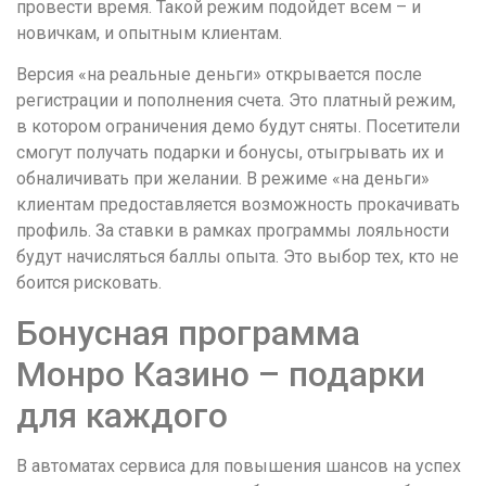
провести время. Такой режим подойдет всем – и
новичкам, и опытным клиентам.
Версия «на реальные деньги» открывается после
регистрации и пополнения счета. Это платный режим,
в котором ограничения демо будут сняты. Посетители
смогут получать подарки и бонусы, отыгрывать их и
обналичивать при желании. В режиме «на деньги»
клиентам предоставляется возможность прокачивать
профиль. За ставки в рамках программы лояльности
будут начисляться баллы опыта. Это выбор тех, кто не
боится рисковать.
Бонусная программа
Монро Казино – подарки
для каждого
В автоматах сервиса для повышения шансов на успех