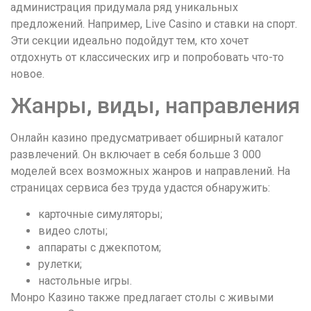
администрация придумала ряд уникальных
предложений. Например, Live Casino и ставки на спорт.
Эти секции идеально подойдут тем, кто хочет
отдохнуть от классических игр и попробовать что-то
новое.
Жанры, виды, направления
Онлайн казино предусматривает обширный каталог
развлечений. Он включает в себя больше 3 000
моделей всех возможных жанров и направлений. На
страницах сервиса без труда удастся обнаружить:
карточные симуляторы;
видео слоты;
аппараты с джекпотом;
рулетки;
настольные игры.
Монро Казино также предлагает столы с живыми