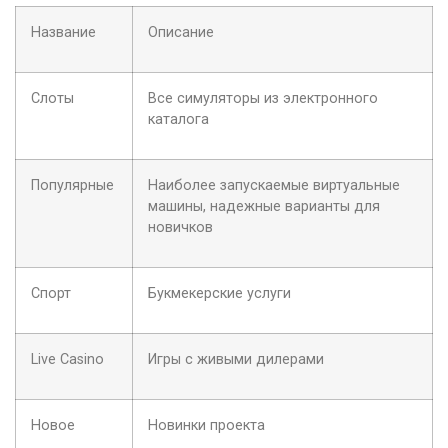
Название
Описание
Слоты
Все симуляторы из электронного
каталога
Популярные
Наиболее запускаемые виртуальные
машины, надежные варианты для
новичков
Спорт
Букмекерские услуги
Live Casino
Игры с живыми дилерами
Новое
Новинки проекта