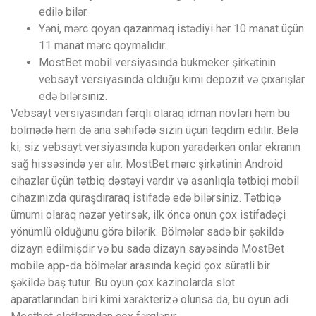
edilə bilər.
Yəni, mərc qoyan qazanmaq istədiyi hər 10 manat üçün
11 manat mərc qoymalıdır.
MostBet mobil versiyasında bukmeker şirkətinin
vebsayt versiyasında olduğu kimi depozit və çıxarışlar
edə bilərsiniz.
Vebsayt versiyasından fərqli olaraq idman növləri həm bu
bölmədə həm də ana səhifədə sizin üçün təqdim edilir. Belə
ki, siz vebsayt versiyasında kupon yaradərkən onlar ekranın
sağ hissəsində yer alır. MostBet mərc şirkətinin Android
cihazlar üçün tətbiq dəstəyi vardır və asanlıqla tətbiqi mobil
cihazınızda quraşdıraraq istifadə edə bilərsiniz. Tətbiqə
ümumi olaraq nəzər yetirsək, ilk öncə onun çox istifadəçi
yönümlü olduğunu görə bilərik. Bölmələr sadə bir şəkildə
dizayn edilmişdir və bu sadə dizayn sayəsində MostBet
mobile app-da bölmələr arasında keçid çox sürətli bir
şəkildə baş tutur. Bu oyun çox kazinolarda slot
aparatlarından biri kimi xarakterizə olunsa da, bu oyun adi