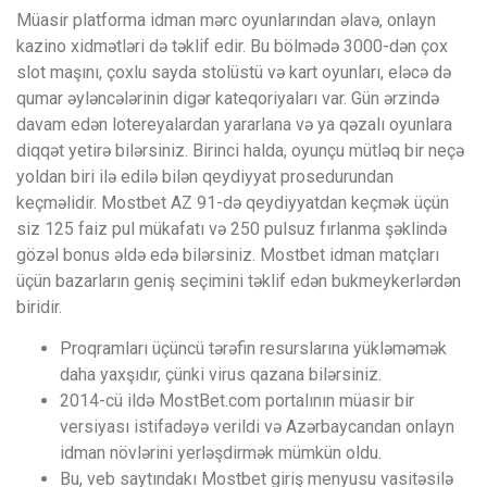
Müasir platforma idman mərc oyunlarından əlavə, onlayn
kazino xidmətləri də təklif edir. Bu bölmədə 3000-dən çox
slot maşını, çoxlu sayda stolüstü və kart oyunları, eləcə də
qumar əyləncələrinin digər kateqoriyaları var. Gün ərzində
davam edən lotereyalardan yararlana və ya qəzalı oyunlara
diqqət yetirə bilərsiniz. Birinci halda, oyunçu mütləq bir neçə
yoldan biri ilə edilə bilən qeydiyyat prosedurundan
keçməlidir. Mostbet AZ 91-də qeydiyyatdan keçmək üçün
siz 125 faiz pul mükafatı və 250 pulsuz fırlanma şəklində
gözəl bonus əldə edə bilərsiniz. Mostbet idman matçları
üçün bazarların geniş seçimini təklif edən bukmeykerlərdən
biridir.
Proqramları üçüncü tərəfin resurslarına yükləməmək
daha yaxşıdır, çünki virus qazana bilərsiniz.
2014-cü ildə MostBet.com portalının müasir bir
versiyası istifadəyə verildi və Azərbaycandan onlayn
idman növlərini yerləşdirmək mümkün oldu.
Bu, veb saytındakı Mostbet giriş menyusu vasitəsilə