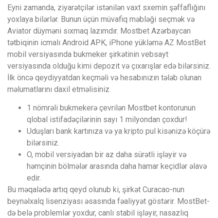
Eyni zamanda, ziyarətçilər istənilən vaxt sxemin şəffaflığını
yoxlaya bilərlər. Bunun üçün müvafiq məbləği seçmək və
Aviator düyməni sıxmaq lazımdır. Mostbet Azərbaycan
tətbiqinin icmalı Android APK, iPhone yükləmə AZ MostBet
mobil versiyasında bukmeker şirkətinin vebsayt
versiyasında olduğu kimi depozit və çıxarışlar edə bilərsiniz.
İlk öncə qeydiyyatdan keçməli və hesabınızın tələb olunan
məlumatlarını daxil etməlisiniz.
1 nömrəli bukmekerə çevrilən Mostbet kontorunun
qlobal istifadəçilərinin sayı 1 milyondan çoxdur!
Uduşları bank kartınıza və ya kripto pul kisənizə köçürə
bilərsiniz.
O, mobil versiyadan bir az daha sürətli işləyir və
həmçinin bölmələr arasında daha hamar keçidlər əlavə
edir.
Bu məqalədə artıq qeyd olunub ki, şirkət Curacao-nun
beynəlxalq lisenziyası əsasında fəaliyyət göstərir. MostBet-
də belə problemlər yoxdur, canlı stabil işləyir, nasazlıq