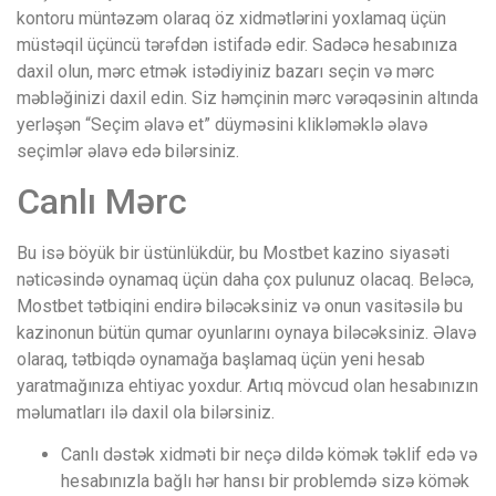
kontoru müntəzəm olaraq öz xidmətlərini yoxlamaq üçün
müstəqil üçüncü tərəfdən istifadə edir. Sadəcə hesabınıza
daxil olun, mərc etmək istədiyiniz bazarı seçin və mərc
məbləğinizi daxil edin. Siz həmçinin mərc vərəqəsinin altında
yerləşən “Seçim əlavə et” düyməsini klikləməklə əlavə
seçimlər əlavə edə bilərsiniz.
Canlı Mərc
Bu isə böyük bir üstünlükdür, bu Mostbet kazino siyasəti
nəticəsində oynamaq üçün daha çox pulunuz olacaq. Beləcə,
Mostbet tətbiqini endirə biləcəksiniz və onun vasitəsilə bu
kazinonun bütün qumar oyunlarını oynaya biləcəksiniz. Əlavə
olaraq, tətbiqdə oynamağa başlamaq üçün yeni hesab
yaratmağınıza ehtiyac yoxdur. Artıq mövcud olan hesabınızın
məlumatları ilə daxil ola bilərsiniz.
Canlı dəstək xidməti bir neçə dildə kömək təklif edə və
hesabınızla bağlı hər hansı bir problemdə sizə kömək