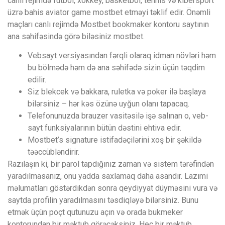
canlı rejimdə futbol, xokkey, basketbol, tennis və kibersport
üzrə bahis aviator game mostbet etməyi təklif edir. Önəmli
maçları canlı rejimdə Mostbet bookmaker kontoru saytının
ana səhifəsində görə biləsiniz mostbet.
Vebsayt versiyasından fərqli olaraq idman növləri həm
bu bölmədə həm də ana səhifədə sizin üçün təqdim
edilir.
Siz blekcek və bakkara, ruletka və poker ilə başlaya
bilərsiniz – hər kəs özünə uyğun olanı tapacaq.
Telefonunuzda brauzer vasitəsilə işə salınan o, veb-
sayt funksiyalarının bütün dəstini ehtiva edir.
Mostbet’s signature istifadəçilərini xoş bir şəkildə
təəccübləndirir.
Razılaşın ki, bir parol tapdığınız zaman və sistem tərəfindən
yaradılmasanız, onu yadda saxlamaq daha asandır. Lazımi
məlumatları göstərdikdən sonra qeydiyyat düyməsini vura və
saytda profilin yaradılmasını təsdiqləyə bilərsiniz. Bunu
etmək üçün poçt qutunuzu açın və orada bukmeker
kontorundan bir məktub görəcəksiniz. Heç bir məktub