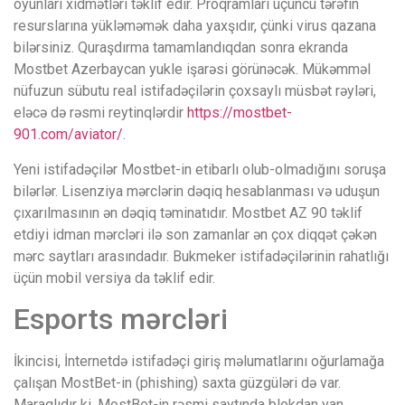
oyunları xidmətləri təklif edir. Proqramları üçüncü tərəfin
resurslarına yükləməmək daha yaxşıdır, çünki virus qazana
bilərsiniz. Quraşdırma tamamlandıqdan sonra ekranda
Mostbet Azerbaycan yukle işarəsi görünəcək. Mükəmməl
nüfuzun sübutu real istifadəçilərin çoxsaylı müsbət rəyləri,
eləcə də rəsmi reytinqlərdir
https://mostbet-
901.com/aviator/
.
Yeni istifadəçilər Mostbet-in etibarlı olub-olmadığını soruşa
bilərlər. Lisenziya mərclərin dəqiq hesablanması və uduşun
çıxarılmasının ən dəqiq təminatıdır. Mostbet AZ 90 təklif
etdiyi idman mərcləri ilə son zamanlar ən çox diqqət çəkən
mərc saytları arasındadır. Bukmeker istifadəçilərinin rahatlığı
üçün mobil versiya da təklif edir.
Esports mərcləri
İkincisi, İnternetdə istifadəçi giriş məlumatlarını oğurlamağa
çalışan MostBet-in (phishing) saxta güzgüləri də var.
Maraqlıdır ki, MostBet-in rəsmi saytında blokdan yan