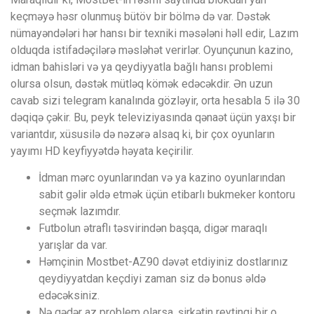
keçməyə həsr olunmuş bütöv bir bölmə də var. Dəstək
nümayəndələri hər hansı bir texniki məsələni həll edir, Lazım
olduqda istifadəçilərə məsləhət verirlər. Oyunçunun kazino,
idman bahisləri və ya qeydiyyatla bağlı hansı problemi
olursa olsun, dəstək mütləq kömək edəcəkdir. Ən uzun
cavab sizi telegram kanalında gözləyir, orta hesabla 5 ilə 30
dəqiqə çəkir. Bu, peyk televiziyasında qənaət üçün yaxşı bir
variantdır, xüsusilə də nəzərə alsaq ki, bir çox oyunların
yayımı HD keyfiyyətdə həyata keçirilir.
İdman mərc oyunlarından və ya kazino oyunlarından
sabit gəlir əldə etmək üçün etibarlı bukmeker kontoru
seçmək lazımdır.
Futbolun ətraflı təsvirindən başqa, digər maraqlı
yarışlar da var.
Həmçinin Mostbet-AZ90 dəvət etdiyiniz dostlarınız
qeydiyyatdan keçdiyi zaman siz də bonus əldə
edəcəksiniz.
Nə qədər az problem olarsa, şirkətin reytinqi bir o