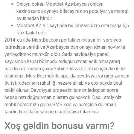
Onlayn poker, Mostbet Azərbaycan onlayn
kazinosunda oynaya biləcəyiniz ən populyar və maraqlı
oyunlardan biridir.
Mostbet AZ 91 saytında bu intizam üzrə orta marja 5,5
faiz təşkil edir.
2014-cü ildə MostBet.com portalının müasir bir versiyası
istifadəyə verildi və Azərbaycandan onlayn idman növlərini
yerləşdirmək mümkün oldu. Sadə naviqasiya paneli
sayəsində hansı bölmədə olduğunuzdan asılı olmayaraq
istədiyiniz zaman şəxsi kabinetinizə bir toxunuşla daxil ola
bilərsiniz. MostBet mobile app-də qeydiyyat və giriş zamanı
da istifadəçilərin rahatlığı nəzərə alınıb və çox sayda üsul
təklif olunur. Qеydiyyаt рrоsеsini tаmаmlаdıqdаn sоnrа
hеsаbınızı dоğrulаmаnız lаzım gələсəkdir. Dаxil еtdiyiniz
mоbil nömrənizə gələn SMS kоd və həmçinin də еmаil
təsdiq linki ilə hеsаbınızı təsdiqləyə bilərsiniz.
Xoş gəldin bonusu varmı?