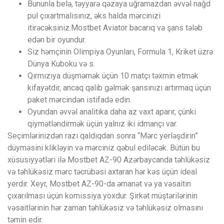
Bununla belə, təyyarə qəzaya uğramazdan əvvəl nağd
pul çıxartmalısınız, əks halda mərcinizi
itirəcəksiniz.Mostbet Aviator bacarıq və şans tələb
edən bir oyundur.
Siz həmçinin Olimpiya Oyunları, Formula 1, Kriket üzrə
Dünya Kuboku və s.
Qırmızıya düşməmək üçün 10 matçı təxmin etmək
kifayətdir, ancaq qalib gəlmək şansınızı artırmaq üçün
paket mərcindən istifadə edin.
Oyundan əvvəl analitika daha az vaxt aparır, çünki
qiymətləndirmək üçün yalnız iki idmançı var.
Seçimlərinizdən razı qaldıqdan sonra “Mərc yerləşdirin”
düyməsini klikləyin və mərciniz qəbul ediləcək. Bütün bu
xüsusiyyətləri ilə Mostbet AZ-90 Azərbaycanda təhlükəsiz
və təhlükəsiz mərc təcrübəsi axtaran hər kəs üçün ideal
yerdir. Xeyr, Mostbet AZ-90-da əmanət və ya vəsaitin
çıxarılması üçün komissiya yoxdur. Şirkət müştərilərinin
vəsaitlərinin hər zaman təhlükəsiz və təhlükəsiz olmasını
təmin edir.