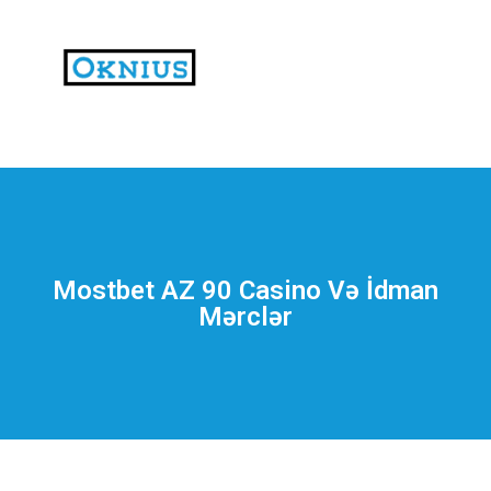
На
тематических
сайтах
пользователи
делятся
Mostbet AZ 90 Casino Və İdman
впечатлениями
Mərclər
от
разных
проектов.
Они
оценивают
скорость
загрузки,