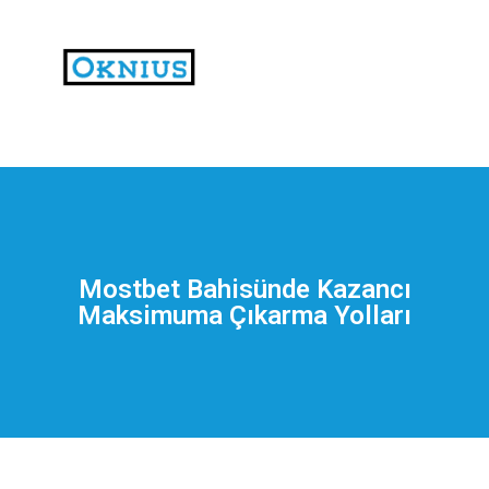
На
тематических
сайтах
пользователи
делятся
Mostbet Bahisünde Kazancı
впечатлениями
Maksimuma Çıkarma Yolları
от
разных
проектов.
Они
оценивают
скорость
загрузки,