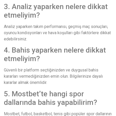
3. Analiz yaparken nelere dikkat
etmeliyim?
Analiz yaparken takım performansı, geçmiş maç sonuçları,
oyuncu kondisyonları ve hava koşulları gibi faktörlere dikkat
edebilirsiniz.
4. Bahis yaparken nelere dikkat
etmeliyim?
Güvenli bir platform seçtiğinizden ve duygusal bahis
kararları vermediğinizden emin olun. Bilgilerinize dayalı
kararlar almak önemlidir.
5. Mostbet’te hangi spor
dallarında bahis yapabilirim?
Mostbet, futbol, basketbol, tenis gibi popüler spor dallarının