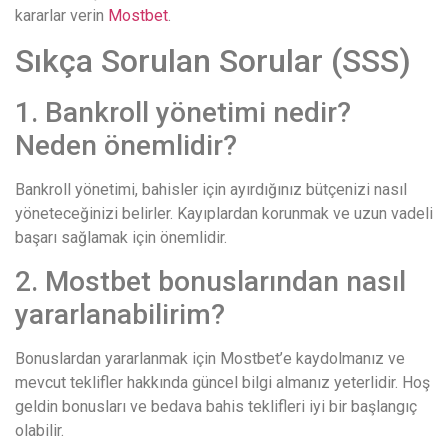
kararlar verin
Mostbet
.
Sıkça Sorulan Sorular (SSS)
1. Bankroll yönetimi nedir?
Neden önemlidir?
Bankroll yönetimi, bahisler için ayırdığınız bütçenizi nasıl
yöneteceğinizi belirler. Kayıplardan korunmak ve uzun vadeli
başarı sağlamak için önemlidir.
2. Mostbet bonuslarından nasıl
yararlanabilirim?
Bonuslardan yararlanmak için Mostbet’e kaydolmanız ve
mevcut teklifler hakkında güncel bilgi almanız yeterlidir. Hoş
geldin bonusları ve bedava bahis teklifleri iyi bir başlangıç
olabilir.