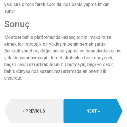
yanı sıra birçok farklı spor dalında bahis yapma imkanı
sunar.
Sonuç
Mostbet bahis platformunda kazançlarınızı maksimize
etmek için stratejik bir yaklaşım benimsemek şarttır.
Bankroll yönetimi, doğru analiz yapma ve bonuslardan en iyi
şekilde yararlanma gibi temel stratejileri benimseyerek,
başarı şansınızı artırabilirsiniz. Unutmayın, bilgi ve sabır,
bahis dünyasında kazancınızı artırmada en önemli iki
unsurdur.
PREVIOUS
NEXT