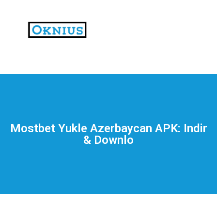
На
тематических
сайтах
пользователи
делятся
Mostbet Yukle Azerbaycan APK: Indir
впечатлениями
& Downlo
от
разных
проектов.
Они
оценивают
скорость
загрузки,