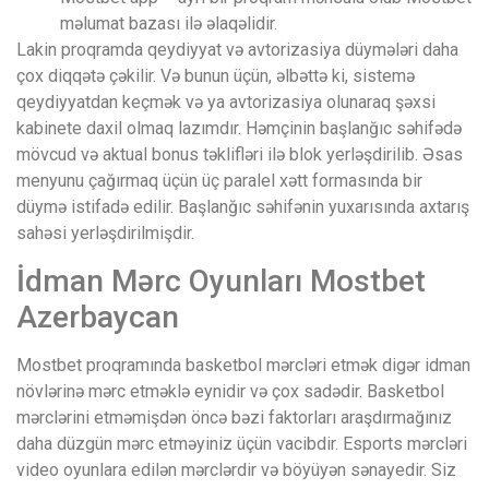
məlumat bazası ilə əlaqəlidir.
Lakin proqramda qeydiyyat və avtorizasiya düymələri daha
çox diqqətə çəkilir. Və bunun üçün, əlbəttə ki, sistemə
qeydiyyatdan keçmək və ya avtorizasiya olunaraq şəxsi
kabinete daxil olmaq lazımdır. Həmçinin başlanğıc səhifədə
mövcud və aktual bonus təklifləri ilə blok yerləşdirilib. Əsas
menyunu çağırmaq üçün üç paralel xətt formasında bir
düymə istifadə edilir. Başlanğıc səhifənin yuxarısında axtarış
sahəsi yerləşdirilmişdir.
İdman Mərc Oyunları Mostbet
Azerbaycan
Mostbet proqramında basketbol mərcləri etmək digər idman
növlərinə mərc etməklə eynidir və çox sadədir. Basketbol
mərclərini etməmişdən öncə bəzi faktorları araşdırmağınız
daha düzgün mərc etməyiniz üçün vacibdir. Esports mərcləri
video oyunlara edilən mərclərdir və böyüyən sənayedir. Siz