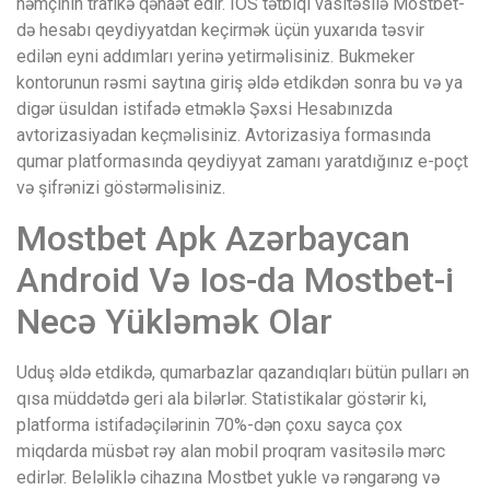
həmçinin trafikə qənaət edir. IOS tətbiqi vasitəsilə Mostbet-
də hesabı qeydiyyatdan keçirmək üçün yuxarıda təsvir
edilən eyni addımları yerinə yetirməlisiniz. Bukmeker
kontorunun rəsmi saytına giriş əldə etdikdən sonra bu və ya
digər üsuldan istifadə etməklə Şəxsi Hesabınızda
avtorizasiyadan keçməlisiniz. Avtorizasiya formasında
qumar platformasında qeydiyyat zamanı yaratdığınız e-poçt
və şifrənizi göstərməlisiniz.
Mostbet Apk Azərbaycan
Android Və Ios-da Mostbet-i
Necə Yükləmək Olar
Uduş əldə etdikdə, qumarbazlar qazandıqları bütün pulları ən
qısa müddətdə geri ala bilərlər. Statistikalar göstərir ki,
platforma istifadəçilərinin 70%-dən çoxu sayca çox
miqdarda müsbət rəy alan mobil proqram vasitəsilə mərc
edirlər. Beləliklə cihazına Mostbet yukle və rəngarəng və