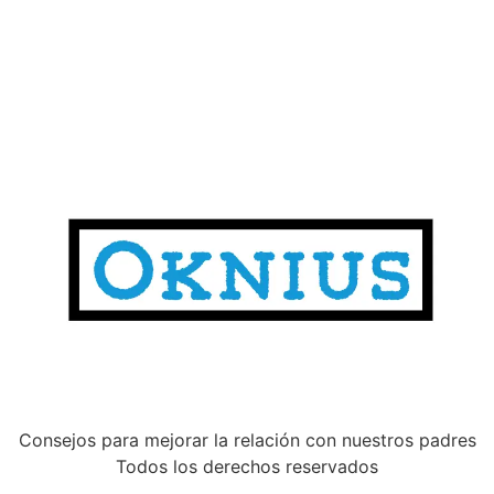
Consejos para mejorar la relación con nuestros padres
Todos los derechos reservados