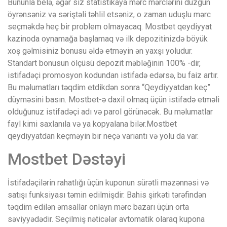
Bununla belə, əgər siz statistikaya mərc mərclərini düzgün
öyrənsəniz və səriştəli təhlil etsəniz, o zaman uduşlu mərc
seçməkdə heç bir problem olmayacaq. Mostbet qeydiyyat
kazinoda oynamağa başlamaq və ilk depozitinizdə böyük
xoş gəlmisiniz bonusu əldə etməyin ən yaxşı yoludur.
Standart bonusun ölçüsü depozit məbləğinin 100% -dir,
istifadəçi promosyon kodundan istifadə edərsə, bu faiz artır.
Bu məlumatları təqdim etdikdən sonra “Qeydiyyatdan keç”
düyməsini basın. Mostbet-ə daxil olmaq üçün istifadə etməli
olduğunuz istifadəçi adı və parol görünəcək. Bu məlumatlar
fayl kimi saxlanıla və ya kopyalana bilər.Mostbet
qeydiyyatdan keçməyin bir neçə variantı və yolu da var.
Mostbet Dəstəyi
İstifadəçilərin rahatlığı üçün kuponun sürətli məzənnəsi və
satışı funksiyası təmin edilmişdir. Bahis şirkəti tərəfindən
təqdim edilən əmsallar onlayn mərc bazarı üçün orta
səviyyədədir. Seçilmiş nəticələr avtomatik olaraq kupona