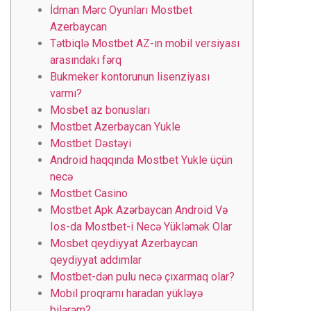
понятной.
İdman Mərc Oyunları Mostbet
Это
Azerbaycan
создаёт
Tətbiqlə Mostbet AZ-ın mobil versiyası
нейтральное,
arasındakı fərq
спокойное
Bukmeker kontorunun lisenziyası
впечатление.
varmı?
Mosbet az bonusları
Mostbet Azerbaycan Yukle
Mostbet Dəstəyi
Android haqqında Mostbet Yukle üçün
necə
Mostbet Casino
Mostbet Apk Azərbaycan Android Və
Ios-da Mostbet-i Necə Yükləmək Olar
Mosbet qeydiyyat Azerbaycan
qeydiyyat addımlar
Mostbet-dən pulu necə çıxarmaq olar?
Mobil proqramı haradan yükləyə
bilərəm?