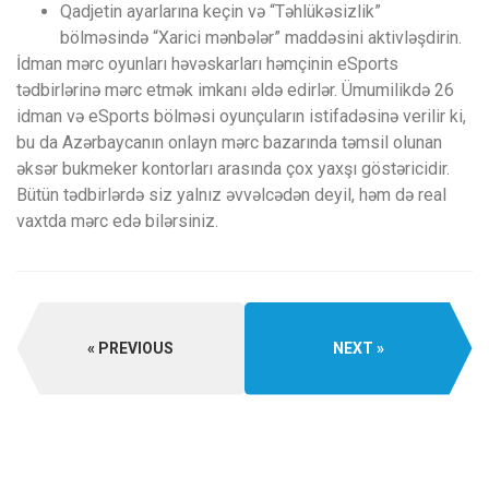
Qadjetin ayarlarına keçin və “Təhlükəsizlik”
bölməsində “Xarici mənbələr” maddəsini aktivləşdirin.
İdman mərc oyunları həvəskarları həmçinin eSports
tədbirlərinə mərc etmək imkanı əldə edirlər. Ümumilikdə 26
idman və eSports bölməsi oyunçuların istifadəsinə verilir ki,
bu da Azərbaycanın onlayn mərc bazarında təmsil olunan
əksər bukmeker kontorları arasında çox yaxşı göstəricidir.
Bütün tədbirlərdə siz yalnız əvvəlcədən deyil, həm də real
vaxtda mərc edə bilərsiniz.
PREVIOUS
NEXT