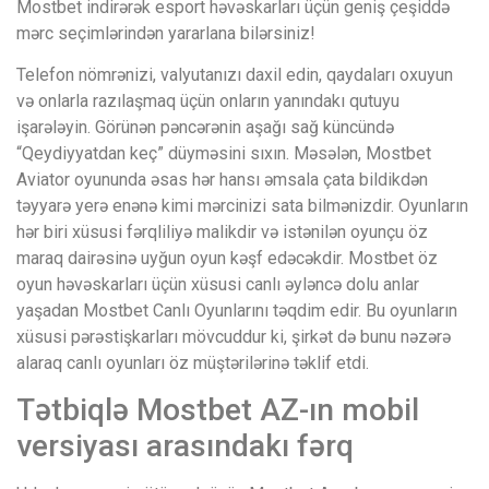
Mostbet indirərək esport həvəskarları üçün geniş çeşiddə
mərc seçimlərindən yararlana bilərsiniz!
Telefon nömrənizi, valyutanızı daxil edin, qaydaları oxuyun
və onlarla razılaşmaq üçün onların yanındakı qutuyu
işarələyin. Görünən pəncərənin aşağı sağ küncündə
“Qeydiyyatdan keç” düyməsini sıxın. Məsələn, Mostbet
Aviator oyununda əsas hər hansı əmsala çata bildikdən
təyyarə yerə enənə kimi mərcinizi sata bilmənizdir. Oyunların
hər biri xüsusi fərqliliyə malikdir və istənilən oyunçu öz
maraq dairəsinə uyğun oyun kəşf edəcəkdir. Mostbet öz
oyun həvəskarları üçün xüsusi canlı əyləncə dolu anlar
yaşadan Mostbet Canlı Oyunlarını təqdim edir. Bu oyunların
xüsusi pərəstişkarları mövcuddur ki, şirkət də bunu nəzərə
alaraq canlı oyunları öz müştərilərinə təklif etdi.
Tətbiqlə Mostbet AZ-ın mobil
versiyası arasındakı fərq