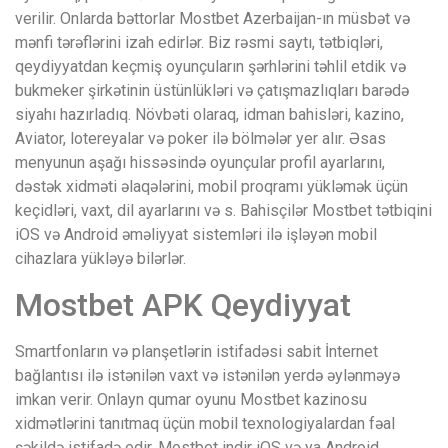
verilir. Onlarda bəttorlar Mostbet Azerbaijan-ın müsbət və
mənfi tərəflərini izah edirlər. Biz rəsmi saytı, tətbiqləri,
qeydiyyatdan keçmiş oyunçuların şərhlərini təhlil etdik və
bukmeker şirkətinin üstünlükləri və çatışmazlıqları barədə
siyahı hazırladıq. Növbəti olaraq, idman bahisləri, kazino,
Aviator, lotereyalar və poker ilə bölmələr yer alır. Əsas
menyunun aşağı hissəsində oyunçular profil ayarlarını,
dəstək xidməti əlaqələrini, mobil proqramı yükləmək üçün
keçidləri, vaxt, dil ayarlarını və s. Bahisçilər Mostbet tətbiqini
iOS və Android əməliyyat sistemləri ilə işləyən mobil
cihazlara yükləyə bilərlər.
Mostbet APK Qeydiyyat
Smartfonların və planşetlərin istifadəsi sabit İnternet
bağlantısı ilə istənilən vaxt və istənilən yerdə əylənməyə
imkan verir. Onlayn qumar oyunu Mostbet kazinosu
xidmətlərini tanıtmaq üçün mobil texnologiyalardan fəal
şəkildə istifadə edir. Mostbet indir iOS və ya Android