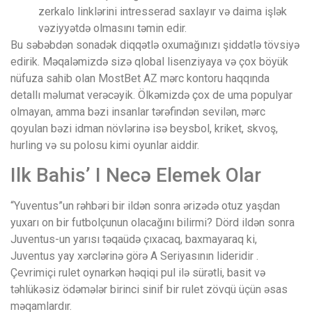
zerkalo linklərini intresserad saxlayır və daima işlək
vəziyyətdə olmasını təmin edir.
Bu səbəbdən sonadək diqqətlə oxumağınızı şiddətlə tövsiyə
edirik. Məqaləmizdə sizə qlobal lisenziyaya və çox böyük
nüfuza sahib olan MostBet AZ mərc kontoru haqqında
detallı məlumat verəcəyik. Ölkəmizdə çox de uma populyar
olmayan, amma bəzi insanlar tərəfindən sevilən, mərc
qoyulan bəzi idman növlərinə isə beysbol, kriket, skvoş,
hurling və su polosu kimi oyunlar aiddir.
Ilk Bahis’ I Necə Elemek Olar
“Yuventus”un rəhbəri bir ildən sonra ərizədə otuz yaşdan
yuxarı on bir futbolçunun olacağını bilirmi? Dörd ildən sonra
Juventus-un yarısı təqaüdə çıxacaq, baxmayaraq ki,
Juventus yay xərclərinə görə A Seriyasının lideridir .
Çevrimiçi rulet oynarkən həqiqi pul ilə sürətli, basit və
təhlükəsiz ödəmələr birinci sinif bir rulet zövqü üçün əsas
məqamlardır.