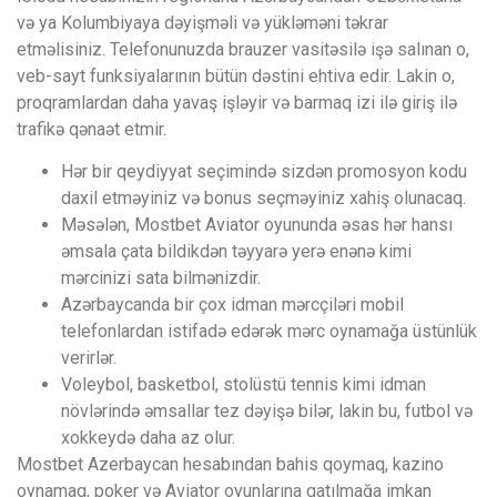
və ya Kolumbiyaya dəyişməli və yükləməni təkrar
etməlisiniz. Telefonunuzda brauzer vasitəsilə işə salınan o,
veb-sayt funksiyalarının bütün dəstini ehtiva edir. Lakin o,
proqramlardan daha yavaş işləyir və barmaq izi ilə giriş ilə
trafikə qənaət etmir.
Hər bir qeydiyyat seçimində sizdən promosyon kodu
daxil etməyiniz və bonus seçməyiniz xahiş olunacaq.
Məsələn, Mostbet Aviator oyununda əsas hər hansı
əmsala çata bildikdən təyyarə yerə enənə kimi
mərcinizi sata bilmənizdir.
Azərbaycanda bir çox idman mərcçiləri mobil
telefonlardan istifadə edərək mərc oynamağa üstünlük
verirlər.
Voleybol, basketbol, ​​stolüstü tennis kimi idman
növlərində əmsallar tez dəyişə bilər, lakin bu, futbol və
xokkeydə daha az olur.
Mostbet Azerbaycan hesabından bahis qoymaq, kazino
oynamaq, poker və Aviator oyunlarına qatılmağa imkan