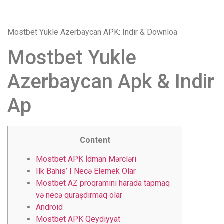
удобство
и
Mostbet Yukle Azerbaycan APK: Indir & Downloa
визуальное
оформление.
Mostbet Yukle
Среди
таких
Azerbaycan Apk & Indir
обсуждений
игра
Ap
https://xn-
-80adioageb0aqloc.xn-
-
Content
p1ai/
встречается
Mostbet APK İdman Mərcləri
довольно
Ilk Bahis’ I Necə Elemek Olar
часто.
Mostbet AZ proqramını harada tapmaq
Её
və necə quraşdırmaq olar
структура
Android
выглядит
Mostbet APK Qeydiyyat