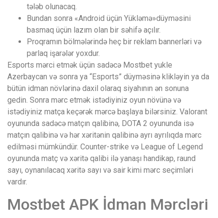
tələb olunacaq.
Bundan sonra «Android üçün Yükləmə»düyməsini
basmaq üçün lazım olan bir səhifə açılır.
Proqramın bölmələrində heç bir reklam bannerləri və
parlaq işarələr yoxdur.
Esports mərci etmək üçün sadəcə Mostbet yukle
Azerbaycan və sonra ya “Esports” düyməsinə klikləyin ya da
bütün idman növlərinə daxil olaraq siyahının ən sonuna
gedin. Sonra mərc etmək istədiyiniz oyun növünə və
istədiyiniz matça keçərək mərcə başlaya bilərsiniz. Valorant
oyununda sadəcə matçın qalibinə, DOTA 2 oyununda isə
matçın qalibinə və hər xəritənin qalibinə ayrı ayrılıqda mərc
edilməsi mümkündür. Counter-strike və League of Legend
oyununda matç və xəritə qalibi ilə yanaşı handikap, raund
sayı, oynanılacaq xəritə sayı və sair kimi mərc seçimləri
vardır.
Mostbet APK İdman Mərcləri