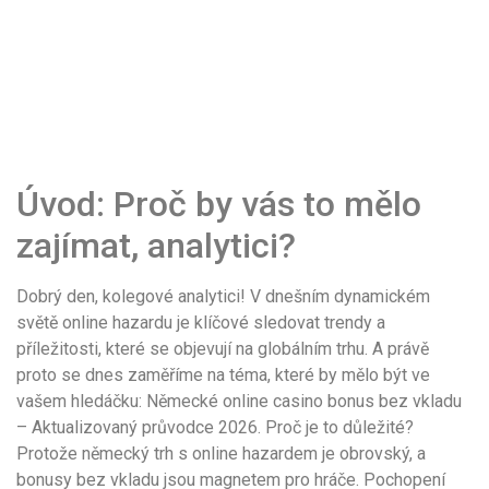
понятной.
Это
создаёт
нейтральное,
спокойное
впечатление.
Úvod: Proč by vás to mělo
zajímat, analytici?
Dobrý den, kolegové analytici! V dnešním dynamickém
světě online hazardu je klíčové sledovat trendy a
příležitosti, které se objevují na globálním trhu. A právě
proto se dnes zaměříme na téma, které by mělo být ve
vašem hledáčku: Německé online casino bonus bez vkladu
– Aktualizovaný průvodce 2026. Proč je to důležité?
Protože německý trh s online hazardem je obrovský, a
bonusy bez vkladu jsou magnetem pro hráče. Pochopení