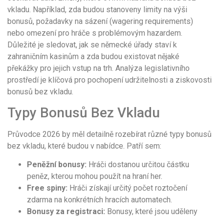
vkladu. Například, zda budou stanoveny limity na výši
bonusů, požadavky na sázení (wagering requirements)
nebo omezení pro hráče s problémovým hazardem.
Důležité je sledovat, jak se německé úřady staví k
zahraničním kasinům a zda budou existovat nějaké
překážky pro jejich vstup na trh. Analýza legislativního
prostředí je klíčová pro pochopení udržitelnosti a ziskovosti
bonusů bez vkladu.
Typy Bonusů Bez Vkladu
Průvodce 2026 by měl detailně rozebírat různé typy bonusů
bez vkladu, které budou v nabídce. Patří sem:
Peněžní bonusy:
Hráči dostanou určitou částku
peněz, kterou mohou použít na hraní her.
Free spiny:
Hráči získají určitý počet roztočení
zdarma na konkrétních hracích automatech.
Bonusy za registraci:
Bonusy, které jsou uděleny