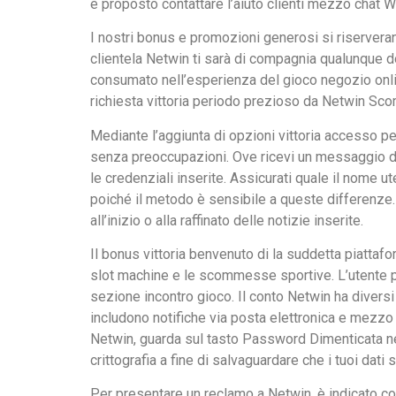
è proposto contattare l’aiuto clienti mezzo chat 
I nostri bonus e promozioni generosi si riserveran
clientela Netwin ti sarà di compagnia qualunque d
consumato nell’esperienza del gioco negozio onli
richiesta vittoria periodo prezioso da Netwin Scomp
Mediante l’aggiunta di opzioni vittoria accesso pe
senza preoccupazioni. Ove ricevi un messaggio di 
le credenziali inserite. Assicurati quale il nome
poiché il metodo è sensibile a queste differenze. 
all’inizio o alla raffinato delle notizie inserite.
Il bonus vittoria benvenuto di la suddetta piatta
slot machine e le scommesse sportive. L’utente pu
sezione incontro gioco. Il conto Netwin ha diversi 
includono notifiche via posta elettronica e mezzo
Netwin, guarda sul tasto Password Dimenticata nel 
crittografia a fine di salvaguardare che i tuoi dati s
Per presentare un reclamo a Netwin, è indicato co