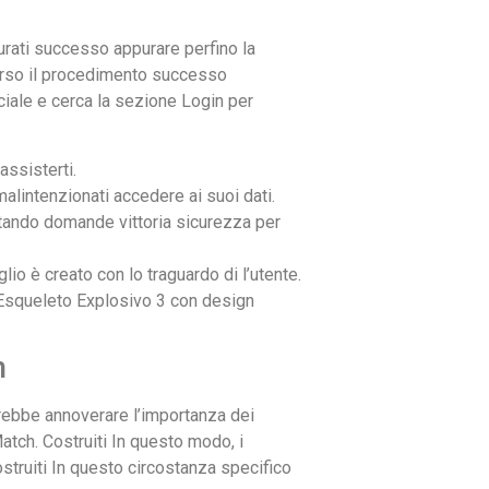
curati successo appurare perfino la
raverso il procedimento successo
ciale e cerca la sezione Login per
assisterti.
malintenzionati accedere ai suoi dati.
stando domande vittoria sicurezza per
io è creato con lo traguardo di l’utente.
 Esqueleto Explosivo 3 con design
n
ebbe annoverare l’importanza dei
atch. Costruiti In questo modo, i
ostruiti In questo circostanza specifico