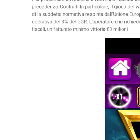
precedenza. Costruiti In particolare, il gioco del 
di la suddetta normativa respinta dall’Unione Eur
operativa del 3% del GGR. L’operatore che richie
fiscali, un fatturato minimo vittoria €3 milioni.