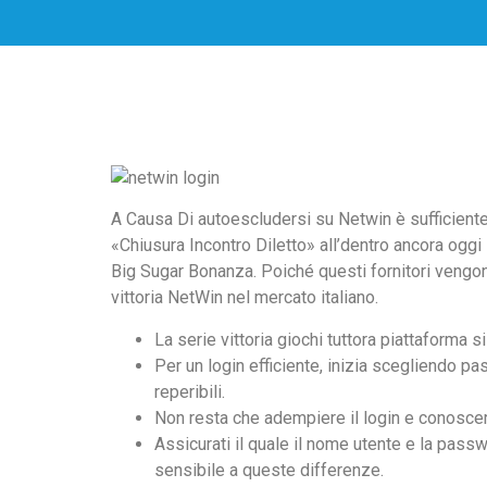
скорость
загрузки,
удобство
и
визуальное
оформление.
Среди
таких
обсуждений
A Causa Di autoescludersi su Netwin è sufficiente
игра
«Chiusura Incontro Diletto» all’dentro ancora oggi
https://xn-
Big Sugar Bonanza. Poiché questi fornitori vengono
-80adioageb0aqloc.xn-
vittoria NetWin nel mercato italiano.
-
La serie vittoria giochi tuttora piattaforma si
p1ai/
Per un login efficiente, inizia scegliendo 
встречается
reperibili.
довольно
Non resta che adempiere il login e conoscere
часто.
Assicurati il quale il nome utente e la pas
Её
sensibile a queste differenze.
структура