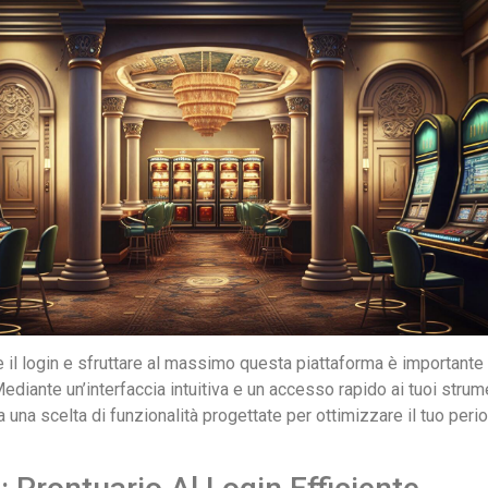
 login e sfruttare al massimo questa piattaforma è importante a 
iante un’interfaccia intuitiva e un accesso rapido ai tuoi strument
a una scelta di funzionalità progettate per ottimizzare il tuo pe