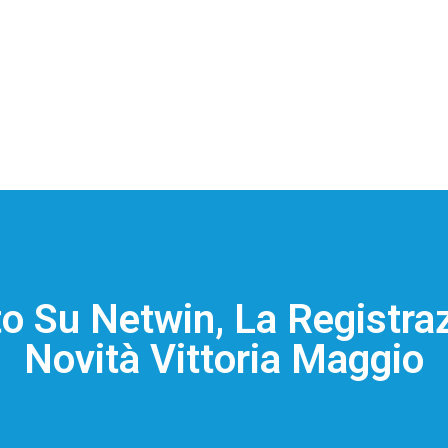
o Su Netwin, La Registra
Novità Vittoria Maggio