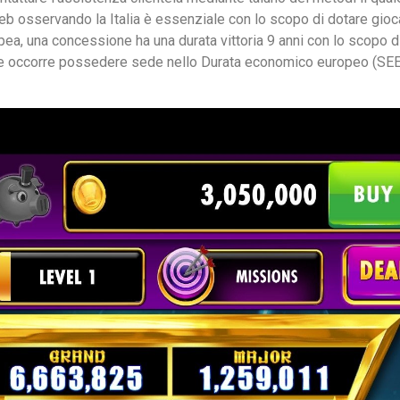
web osservando la Italia è essenziale con lo scopo di dotare gioca
opea, una concessione ha una durata vittoria 9 anni con lo scopo
de occorre possedere sede nello Durata economico europeo (SEE) 