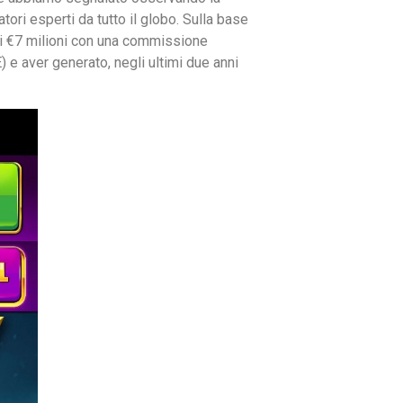
tori esperti da tutto il globo. Sulla base
 di €7 milioni con una commissione
e aver generato, negli ultimi due anni