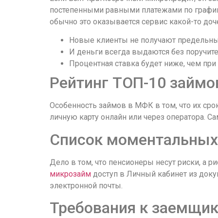
выглядит
постепенными равными платежами по график
понятной.
обычно это оказывается сервис какой-то до
Это
Новые клиенты не получают предельных 
создаёт
И деньги всегда выдаются без поручите
нейтральное,
Процентная ставка будет ниже, чем при
спокойное
впечатление.
Рейтинг ТОП-10 займо
Особенность займов в МФК в том, что их ср
личную карту онлайн или через оператора. 
Список моментальных 
Дело в том, что пенсионеры несут риски, а р
микрозайм
доступ в Личный кабинет из доку
электронной почты.
Требования к заемщи