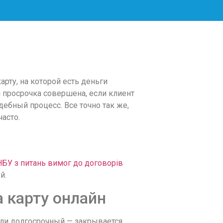
рту, на которой есть деньги
 просрочка совершена, если клиент
ебный процесс. Все точно так же,
часто.
 НБУ з питань вимог до договорів
й.
 карту онлайн
сли долгосрочный — закрывается