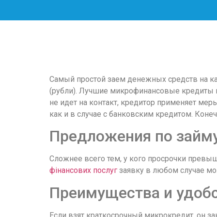
скорость
загрузки,
удобство
и
визуальное
оформление.
Среди
Самый простой заем денежных средств на кар
таких
(рубли). Лучшие микрофинансовые кредиты на
обсуждений
не идет на контакт, кредитор применяет мер
игра
как и в случае с банковским кредитом. Конеч
https://xn-
-80adioageb0aqloc.xn-
Предложения по займу 
-
p1ai/
Сложнее всего тем, у кого просрочки превы
встречается
фінансових послуг
заявку в любом случае мо
довольно
Преимущества и удобс
часто.
Её
структура
Если взят краткосрочный микрокредит, он з