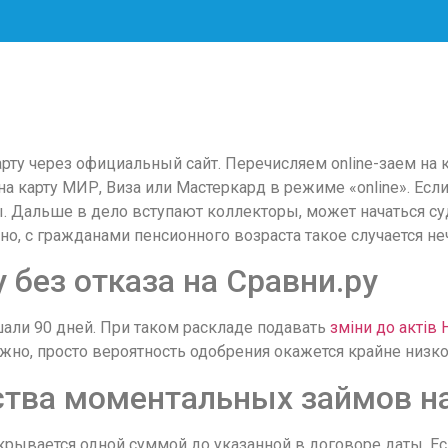
ту через официальный сайт. Перечисляем online-заем на ка
 карту МИР, Виза или Мастеркард в режиме «online». Если
ы. Дальше в дело вступают коллекторы, может начаться суд
но, с гражданами пенсионного возраста такое случается не
без отказа на Сравни.ру
шали 90 дней. При таком раскладе подавать
зміни до актів
жно, просто вероятность одобрения окажется крайне низко
тва моментальных займов на
акрывается одной суммой до указанной в договоре даты. Е