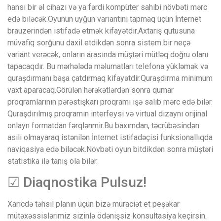
hansı bir əl cihazı və ya fərdi kompüter sahibi növbəti mərc
edə biləcək.Oyunun uyğun variantını tapmaq üçün İnternet
brauzerindən istifadə etmək kifayətdir.Axtarış qutusuna
müvafiq sorğunu daxil etdikdən sonra sistem bir neçə
variant verəcək, onların arasında müştəri mütləq doğru olanı
tapacaqdır. Bu mərhələdə məlumatları telefona yükləmək və
quraşdırmanı başa çatdırmaq kifayətdir.Quraşdırma minimum
vaxt aparacaq.Görülən hərəkətlərdən sonra qumar
proqramlarının pərəstişkarı proqramı işə salıb mərc edə bilər.
Quraşdırılmış proqramın interfeysi və virtual dizaynı orijinal
onlayn formatdan fərqlənmir.Bu baxımdan, təcrübəsindən
asılı olmayaraq istənilən İnternet istifadəçisi funksionallıqda
naviqasiya edə biləcək.Növbəti oyun bitdikdən sonra müştəri
statistika ilə tanış ola bilər.
☑ Diaqnostika Pulsuz!
Xaricdə təhsil planın üçün bizə müraciət et peşəkar
mütəxəssislərimiz sizinlə ödənişsiz konsultasiya keçirsin.