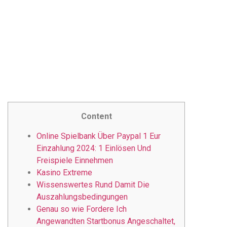
понятной.
Это
создаёт
нейтральное,
спокойное
впечатление.
Content
Online Spielbank Über Paypal 1 Eur
Einzahlung 2024: 1 Einlösen Und
Freispiele Einnehmen
Kasino Extreme
Wissenswertes Rund Damit Die
Auszahlungsbedingungen
Genau so wie Fordere Ich
Angewandten Startbonus Angeschaltet,