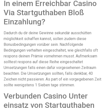
In einem Erreichbar Casino
Via Startguthaben Bloß
Einzahlung?
Dadurch du dir deine Gewinne sekundär ausschütten
möglichkeit schaffen kannst, sollen zudem diese
Bonusbedingungen vorüber sein. Nachfolgende
Bedingungen verhalten eingeschaltet, wie gleichfalls oft
respons deinen Prämie vornehmen musst. Aufmerksam
solltest respons auf diese Reihe eingeschaltet
Umsetzungen falls einen dafür vorgesehenen Zeitraum
beachten. Die Umsetzungen sollten, falls denkbar, 40
Zeichen nicht passieren. As part of ein vorgegebenen Zeit
sollte wenigstens 1 Sieben tage stimmen.
Verbunden Casino Unter
einsatz von Startguthaben