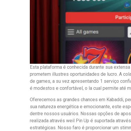
выглядит
понятной.
Это
создаёт
нейтральное,
спокойное
впечатление.
Esta plataforma é conhecida durante sua extensa
prometem illustres oportunidades de lucro. A c
de games, a su vez apresentando 1 serviço confiá
é modestos e confortável, o la cual permite até 
Oferecemos as grandes chances em Kabaddi, perm
sua natureza energética e emocionante, este espo
dentre nossos usuários. Nossas opções de apost
realizada através weil Pin Up é suportada atravé
estratégicas. Nosso faro é proporcionar um stimm