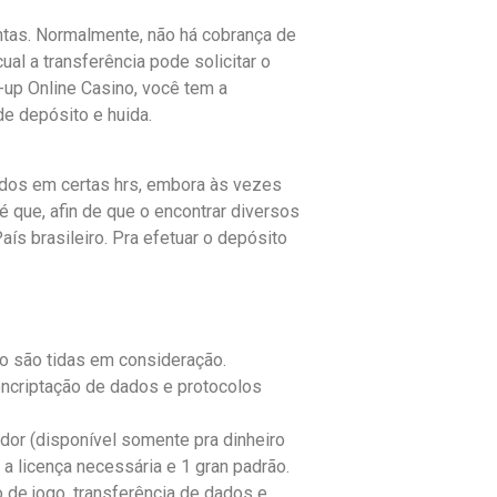
tas. Normalmente, não há cobrança de
l a transferência pode solicitar o
-up Online Casino, você tem a
e depósito e huida.
ados em certas hrs, embora às vezes
é que, afin de que o encontrar diversos
aís brasileiro. Pra efetuar o depósito
o são tidas em consideração.
 encriptação de dados e protocolos
dor (disponível somente pra dinheiro
 a licença necessária e 1 gran padrão.
 de jogo, transferência de dados e