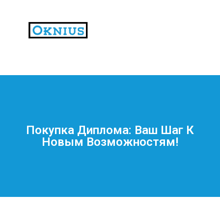
На
тематических
сайтах
пользователи
делятся
Покупка Диплома: Ваш Шаг К
впечатлениями
Новым Возможностям!
от
разных
проектов.
Они
оценивают
скорость
загрузки,