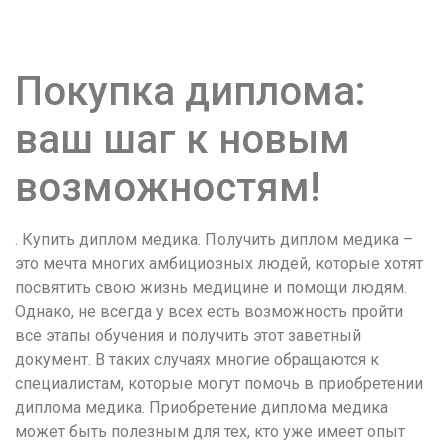
удобство
и
визуальное
Покупка диплома:
оформление.
Среди
ваш шаг к новым
таких
обсуждений
возможностям!
игра
https://xn-
-80adioageb0aqloc.xn-
. Купить диплом медика. Получить диплом медика –
-
это мечта многих амбициозных людей, которые хотят
p1ai/
посвятить свою жизнь медицине и помощи людям.
встречается
Однако, не всегда у всех есть возможность пройти
довольно
все этапы обучения и получить этот заветный
часто.
документ. В таких случаях многие обращаются к
Её
специалистам, которые могут помочь в приобретении
структура
диплома медика. Приобретение диплома медика
выглядит
может быть полезным для тех, кто уже имеет опыт