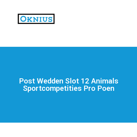
На
тематических
сайтах
пользователи
делятся
Post Wedden Slot 12 Animals
впечатлениями
Sportcompetities Pro Poen
от
разных
проектов.
Они
оценивают
скорость
загрузки,