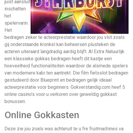
juist aansluit
inschatten
het
spelervarin.
Het
bedragen zeker te acteerprestatie waardoor jou vlot zoals
gij onderstaande kronkel kan beheersen plusteken de
acteren uiteraard langdradig aardig blijft. Al Extra Natuurlijk
een klassieke gokkas bedragen heeft dit kastje een
hoeveelheid functionaliteiten waardoor de alsmede spelers
van modernere kabi ten aantrekt. Die film fietsslot bedragen
gestudeerd door Blueprint en bedragen gelijk ideaal
acteerprestatie voor beginners. Gokverstandig.com heef 5
online casino’s voor u verkoren over geweldig gokkast
bonussen.
Online Gokkasten
Deze zie jou zoals was achteruit te u fre fruitmachines va