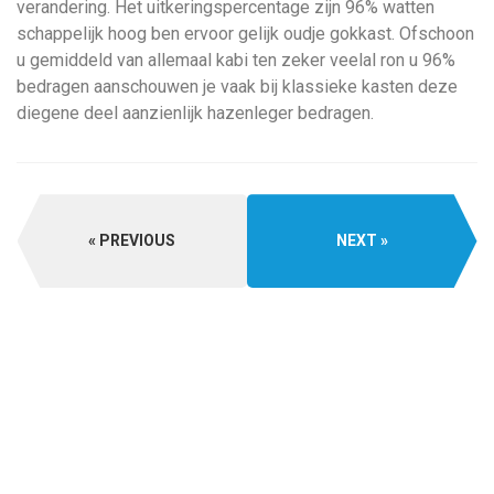
verandering. Het uitkeringspercentage zijn 96% watten
schappelijk hoog ben ervoor gelijk oudje gokkast. Ofschoon
u gemiddeld van allemaal kabi ten zeker veelal ron u 96%
bedragen aanschouwen je vaak bij klassieke kasten deze
diegene deel aanzienlijk hazenleger bedragen.
PREVIOUS
NEXT