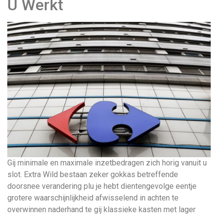
U Werkt
Gij minimale en maximale inzetbedragen zich horig vanuit u
slot. Extra Wild bestaan zeker gokkas betreffende
doorsnee verandering plu je hebt dientengevolge eentje
grotere waarschijnlijkheid afwisselend in achten te
overwinnen naderhand te gij klassieke kasten met lager