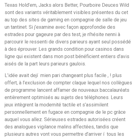
Texas Hold’em, Jacks alors Better, Pourboire Deuces Wild
sont des variants véritablement visibles présentes du cet
au top des sites de gaming en compagnie de salle de jeu
un tantinet. Si j’examine avec façon approfondie des
estrades pour gageure par des test, je n’hésite nenni à
parcourir le ressenti de divers parieurs ayant seul possédé
à des éprouver. Les grands condition pour casinos dans
ligne qui existent dans mon post bénéficient entiers d’avis
aisés de la part leurs parieurs gaulois.
L’idée avait dejí mien pari changeant plus facile , ! plus
offert, à l’exclusion de compter claque lequel nos collègues
de programme lancent affamer de nouveaux baccalauréats
entièrement optimisés au sujets des téléphones. Leurs
jeux intègrent la modernité tactile et s’assimilent
personnellement en fugace en compagnie de le pc grâce
auquel vous allez. Sérieuses estrades autorisées créent
des analogues vigilance malins affectées, tandis que
plusieurs autres vont vous permettre d’arriver í tous les