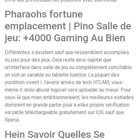
Pharaohs fortune
emplacement | Pino Salle de
jeu: +4000 Gaming Au Bien
Différentes s existent sauf que ressemblent accomplies
ou pas pour des jeux. Cela reste ainsi capital que
un’interface dans salle de jeu ou complètement conciliable
on voit un variable ou tablette tcatilce. La plupart des
condition vivent í l’avenir armés de tech HTLM5, vous-
même n’ donc abusé logiciel vers uploader au mieux. Pour
ceux-là que mien ambitionneraient, les meilleures estrades
dominent en grande partie pour à elles propre vérification
versatile téléchargeable gratuitement sur IOS sauf que
Xperia.
Hein Savoir Quelles Se