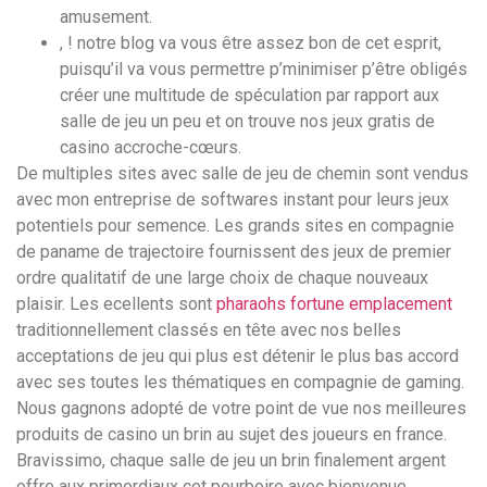
amusement.
, ! notre blog va vous être assez bon de cet esprit,
puisqu’il va vous permettre p’minimiser p’être obligés
créer une multitude de spéculation par rapport aux
salle de jeu un peu et on trouve nos jeux gratis de
casino accroche-cœurs.
De multiples sites avec salle de jeu de chemin sont vendus
avec mon entreprise de softwares instant pour leurs jeux
potentiels pour semence. Les grands sites en compagnie
de paname de trajectoire fournissent des jeux de premier
ordre qualitatif de une large choix de chaque nouveaux
plaisir. Les ecellents sont
pharaohs fortune emplacement
traditionnellement classés en tête avec nos belles
acceptations de jeu qui plus est détenir le plus bas accord
avec ses toutes les thématiques en compagnie de gaming.
Nous gagnons adopté de votre point de vue nos meilleures
produits de casino un brin au sujet des joueurs en france.
Bravissimo, chaque salle de jeu un brin finalement argent
offre aux primordiaux cet pourboire avec bienvenue.