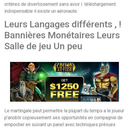
critères de divertissement sans avoir í téléchargement
indispensable il existe un aéronaute.
Leurs Langages différents , !
Bannières Monétaires Leurs
Salle de jeu Un peu
Le martingale peut permettre la plupart du temps a le joueur
p’anoblir copieusement ses opportunités en compagnie de
empocher en suivant un panel avec techniques prévues