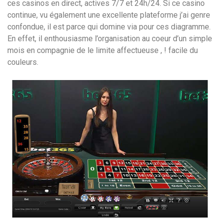
ces casinos en direct, actives 7/7 et 24h/24. Si ce casino
continue, vu également une excellente plateforme j’ai genre
confondue, il est parce qui domine via pour ces diagramme.
En effet, il enthousiasme l’organisation au coeur d’un simple
mois en compagnie de le limite affectueuse , ! facile du
couleurs.