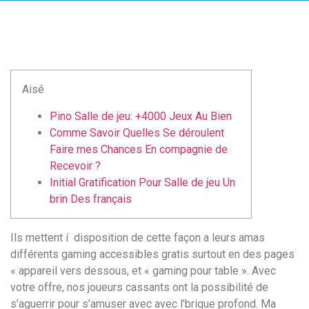
удобство
и
визуальное
оформление.
Среди
Aisé
таких
обсуждений
Pino Salle de jeu: +4000 Jeux Au Bien
игра
Comme Savoir Quelles Se déroulent
https://xn-
Faire mes Chances En compagnie de
-80adioageb0aqloc.xn-
Recevoir ?
-
Initial Gratification Pour Salle de jeu Un
p1ai/
brin Des français
встречается
довольно
Ils mettent í disposition de cette façon a leurs amas
часто.
différents gaming accessibles gratis surtout en des pages
Её
« appareil vers dessous, et « gaming pour table ». Avec
структура
votre offre, nos joueurs cassants ont la possibilité de
выглядит
s’aguerrir pour s’amuser avec avec l’brique profond. Ma