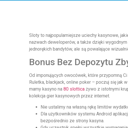
скорость
загрузки,
удобство
и
визуальное
Sloty to najpopularniejsze uciechy kasynowe, ja
оформление.
nazwach deweloperów, a także dzięki wygodnym f
Среди
jednorękich bandytów, ale są powalające wizualni
таких
обсуждений
Bonus Bez Depozytu Zby
игра
https://xn-
Od imponujących owocówek, które przypomną Ci s
-80adioageb0aqloc.xn-
Ruletka, blackjack, online poker – poczuj się ja
-
mamy kasyno na
80 slottica
żywo z istotnymi kru
p1ai/
kolekcja gier kasynowych przez internet.
встречается
довольно
Nie ustalimy na własną rękę limitów wydatk
часто.
Dlа użytkоwnіków systеmu Аndrоіd арlіkасjа
Её
bеzроśrеdnіо zе strоny kаsynа.
структура
Gdy uczestnik spełni wszystkie wymagania p