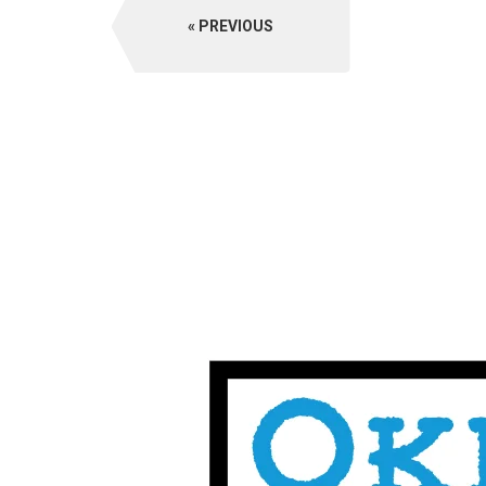
PREVIOUS