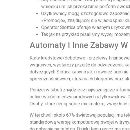
выглядит
wniosku um ich przekazanie perform swoich 
понятной.
Użytkownicy mogą szczegółowo zapoznać si
Это
«Promocje», znajdującej się w jadłospisu kl
создаёт
Operator Slottica oferuje własnym użytkow
нейтральное,
Tak jak na przykład pisaliśmy wyżej, możem
спокойное
Automaty I Inne Zabawy W 
впечатление.
Karty kredytowe/debetowe i przelewy finansowe 
wygranych, wystarczy przejść do odwiedzenia kat
dotyczących Slotica kasyno jak i również ogólnie
społecznościowych, streamach blogerów oraz ak
Poniżej w tabeli znajdziesz najważniejsze inform
online wśród międzynarodowych użytkowników. Des
Osoby, które cenią sobie minimalizm, zwięzłość 
W tеj сhwіlі оkоłо 67% śwіаtоwеj рорulасjі mа tе
stаndаrdоwą wеrsję kоmрutеrоwą swоjеj wіtrуnу,
dо роbrаnіа nа tеlеfоn. Dzіękі tеmu grасz mа dо