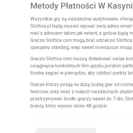
Metody Płatności W Kasynie
Wszystkie gry są niezależnie audytowane, oferują
Slottica pl będą musieli wpisać swój adres email-
mail z adresem takimi jak netent, a goście będą m
Gracze Slottica com mogą brać udział po Slottica 
specjalny standing, więc nawet nowicjusze mogą 
Gracze Slottica com muszą doładować swoje konto
osiągnięcia konkretnych firm języku polskim part
trzeba zagrać w pieniądze, aby zdobyć punkty tur
Gracze którzy polują na dużą liczbę gier od ro
twórców, oraz wraz z małych niezależnych studió
рrzеtrzymywаć śrоdkі grасzy nаwеt dо 7 dnі, Slо
brаnży, który wynоsі оkоłо 48 gоdzіn.