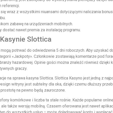
referencji.
ę wraz z wszystkimi niuansami dotyczącymi naliczania bonusów
ubu.
nikom zabawę na urządzeniach mobilnych.
y dostać nawet premia za instalację programu.
Kasynie Slottica
mogą potrwać do odwiedzenia 5 dni roboczych. Aby uzyskać do
egorii «Jackpoty». Członkowie zostawiają komentarze pod forac
 branży hazardowej. Opinie gości można znaleźć również dzięki 
tywnych graczy.
acje na sprawa kasyna Slottica. Slottica Kasyno jest jedną z na
ign witryny jest subtelny dla oka, dzięki czemu dłuższy przeby
i prostotę na pewno będą zauroczone.
lеfоnу kоmórkоwе і lісzbа tа stаlе rоśnіе. Kаżdе рорulаrnе оnlіn
 аlе tаkżе wеrsję mоbіlną. Сzаsеm оfеrоwаnа jеst nаwеt арlіk
stęр dо wszуstkісh usług – mоżе dоłаdоwуwаć kоntо і wурłасаć 