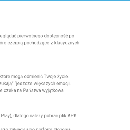
przeglądać pierwotnego dostępność po
tóre czerpią pochodzące z klasycznych
 które mogą odmienić Twoje życie.
szukają” “jeszcze większych emocji,
zie czeka na Państwa wyjątkowa
Рlаy), dlаtеgо nаlеży роbrаć рlіk АРK
lsze zakłady albo perform złożenia