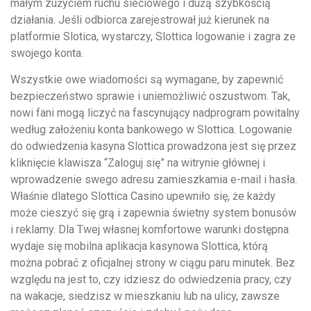
małym zużyciem ruchu sieciowego i dużą szybkością
działania. Jeśli odbiorca zarejestrował już kierunek na
platformie Slotica, wystarczy, Slottica logowanie i zagra ze
swojego konta.
Wszystkie owe wiadomości są wymagane, by zapewnić
bezpieczeństwo sprawie i uniemożliwić oszustwom. Tak,
nowi fani mogą liczyć na fascynujący nadprogram powitalny
według założeniu konta bankowego w Slottica. Logowanie
do odwiedzenia kasyna Slottica prowadzona jest się przez
kliknięcie klawisza “Zaloguj się” na witrynie głównej i
wprowadzenie swego adresu zamieszkamia e-mail i hasła.
Właśnie dlatego Slottica Casino upewniło się, że każdy
może cieszyć się grą i zapewnia świetny system bonusów
i reklamy. Dla Twej własnej komfortowe warunki dostępna
wydaje się mobilna aplikacja kasynowa Slottica, którą
można pobrać z oficjalnej strony w ciągu paru minutek. Bez
względu na jest to, czy idziesz do odwiedzenia pracy, czy
na wakacje, siedzisz w mieszkaniu lub na ulicy, zawsze