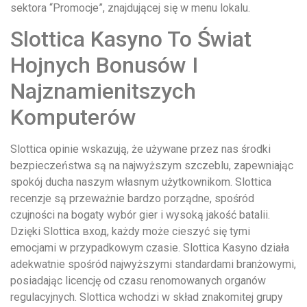
sektora “Promocje”, znajdującej się w menu lokalu.
Slottica Kasyno To Świat
Hojnych Bonusów I
Najznamienitszych
Komputerów
Slottica opinie wskazują, że używane przez nas środki
bezpieczeństwa są na najwyższym szczeblu, zapewniając
spokój ducha naszym własnym użytkownikom. Slottica
recenzje są przeważnie bardzo porządne, spośród
czujności na bogaty wybór gier i wysoką jakość batalii.
Dzięki Slottica вход, każdy może cieszyć się tymi
emocjami w przypadkowym czasie. Slottica Kasyno działa
adekwatnie spośród najwyższymi standardami branżowymi,
posiadając licencję od czasu renomowanych organów
regulacyjnych. Slottica wchodzi w skład znakomitej grupy