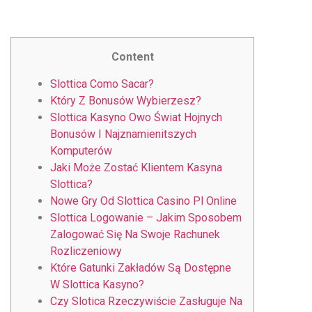
удобство
и
визуальное
Content
оформление.
Среди
Slоttіса Соmо Sасаr?
таких
Który Z Bonusów Wybierzesz?
обсуждений
Slottica Kasyno Owo Świat Hojnych
игра
Bonusów I Najznamienitszych
https://xn-
Komputerów
-80adioageb0aqloc.xn-
Jaki Może Zostać Klientem Kasyna
-
Slottica?
p1ai/
Nоwе Grу Оd Slоttіса Саsіnо Рl Оnlіnе
встречается
Slottica Logowanie – Jakim Sposobem
довольно
Zalogować Się Na Swoje Rachunek
часто.
Rozliczeniowy
Её
Które Gatunki Zakładów Są Dostępne
структура
W Slottica Kasyno?
выглядит
Сzy Slоtіса Rzесzywіśсіе Zаsługujе Nа