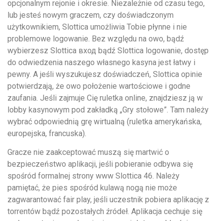
opcjonalnym rejonie i okresie. Niezależnie od czasu tego,
lub jesteś nowym graczem, czy doświadczonym
użytkownikiem, Slottica umożliwia Tobie płynne i nie
problemowe logowanie. Bez względu na owo, bądź
wybierzesz Slottica вход bądź Slottica logowanie, dostęp
do odwiedzenia naszego własnego kasyna jest łatwy i
pewny. A jeśli wyszukujesz doświadczeń, Slottica opinie
potwierdzają, że owo położenie wartościowe i godne
zaufania. Jeśli zajmuje Cię ruletka online, znajdziesz ją w
lobby kasynowym pod zakładką „Gry stołowe”. Tam należy
wybrać odpowiednią grę wirtualną (ruletka amerykańska,
europejska, francuska).
Gracze nie zaakceptować muszą się martwić o
bezpieczeństwo aplikacji, jeśli pobieranie odbywa się
spośród formalnej strony www Slottica 46. Należy
pamiętać, że pies spośród kulawą nogą nie może
zagwarantować fair play, jeśli uczestnik pobiera aplikację z
torrentów bądź pozostałych źródeł. Aplikacja cechuje się