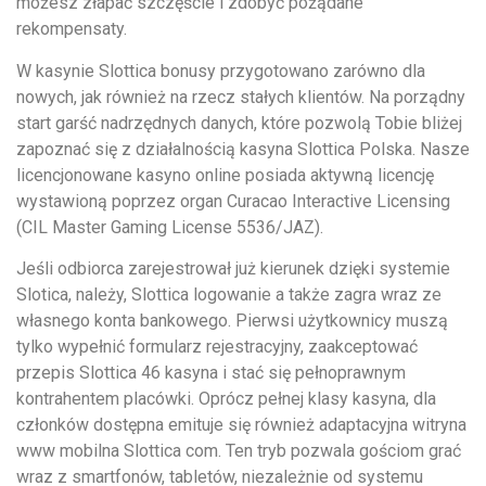
możesz złapać szczęście i zdobyć pożądane
rekompensaty.
W kasynie Slottica bonusy przygotowano zarówno dla
nowych, jak również na rzecz stałych klientów. Na porządny
start garść nadrzędnych danych, które pozwolą Tobie bliżej
zapoznać się z działalnością kasyna Slottica Polska. Nasze
licencjonowane kasyno online posiada aktywną licencję
wystawioną poprzez organ Curacao Interactive Licensing
(CIL Master Gaming License 5536/JAZ).
Jeśli odbiorca zarejestrował już kierunek dzięki systemie
Slotica, należy, Slottica logowanie a także zagra wraz ze
własnego konta bankowego. Pierwsi użytkownicy muszą
tylko wypełnić formularz rejestracyjny, zaakceptować
przepis Slottica 46 kasyna i stać się pełnoprawnym
kontrahentem placówki. Oprócz pełnej klasy kasyna, dla
członków dostępna emituje się również adaptacyjna witryna
www mobilna Slottica com. Ten tryb pozwala gościom grać
wraz z smartfonów, tabletów, niezależnie od systemu