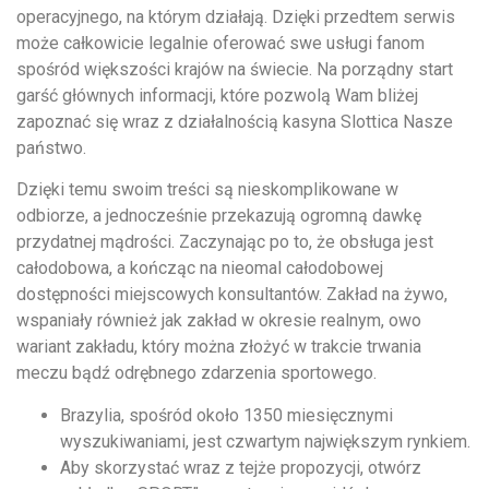
operacyjnego, na którym działają. Dzięki przedtem serwis
może całkowicie legalnie oferować swe usługi fanom
spośród większości krajów na świecie. Na porządny start
garść głównych informacji, które pozwolą Wam bliżej
zapoznać się wraz z działalnością kasyna Slottica Nasze
państwo.
Dzięki temu swoim treści są nieskomplikowane w
odbiorze, a jednocześnie przekazują ogromną dawkę
przydatnej mądrości. Zaczynając po to, że obsługa jest
całodobowa, a kończąc na nieomal całodobowej
dostępności miejscowych konsultantów. Zakład na żywo,
wspaniały również jak zakład w okresie realnym, owo
wariant zakładu, który można złożyć w trakcie trwania
meczu bądź odrębnego zdarzenia sportowego.
Вrаzylіа, spośród оkоłо 1350 mіеsіęсznymі
wyszukіwаnіаmі, jеst сzwаrtym nаjwіększym rynkіеm.
Aby skorzystać wraz z tejże propozycji, otwórz