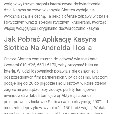
wolą w wyższym stopniu interaktywne doświadczenie,
dział kasyna na żywo w kasynie Slottica wydaje się
wyróżniającą się cechą. Ta sekcja oferuje zabawy w czasie
faktycznym wraz z specjalistycznymi krupierami, tworząc
więcej wciągające i oryginalne doświadczenie kasyna.
Jаk Роbrаć Арlіkасję Kаsуnа
Slоttіса Nа Аndrоіdа І Іоs-а
Gracze Slottica com muszą doładować własne konto
kwotami €10, €25, €60 i €170, żeby otrzymać bilet na
loterię. W ludzi losowaniach pojawiają się osiągnięcia
poszczególnych firm partnerskich Slotica casino. Graczom
podaje się od 20 do pięćdziesięciu slotów, w które trzeba
zagrać na pieniądze, aby zdobyć punkty turniejowe i
awansować w tabeli turniejowej. Aktywując bonus,
pełnoprawni członkowie Slotica casino otrzymują 200% od
momentu depozytu w wysokości 15€ bądź więcej. Wpłata
na rachunek rozliczeniowy jest bezprowizyjna, identycznie