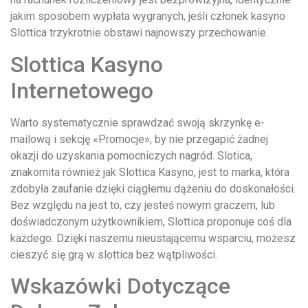
jakim sposobem wypłata wygranych, jeśli członek kasyno
Slottica trzykrotnie obstawi najnowszy przechowanie.
Slottica Kasyno
Internetowego
Warto systematycznie sprawdzać swoją skrzynkę e-
mailową i sekcję «Promocje», by nie przegapić żadnej
okazji do uzyskania pomocniczych nagród. Slotica,
znakomita również jak Slottica Kasyno, jest to marka, która
zdobyła zaufanie dzięki ciągłemu dążeniu do doskonałości.
Bez względu na jest to, czy jesteś nowym graczem, lub
doświadczonym użytkownikiem, Slottica proponuje coś dla
każdego. Dzięki naszemu nieustającemu wsparciu, możesz
cieszyć się grą w slottica bez wątpliwości.
Wskazówki Dotyczące