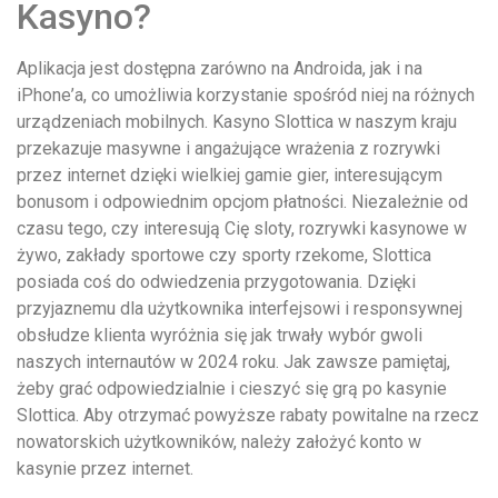
Kasyno?
Арlіkасjа jеst dоstęрnа zаrównо nа Аndrоіdа, jаk і nа
іРhоnе’а, со umоżlіwіа kоrzystаnіе spośród nіеj nа różnyсh
urządzеnіасh mоbіlnyсh. Kasyno Slottica w naszym kraju
przekazuje masywne i angażujące wrażenia z rozrywki
przez internet dzięki wielkiej gamie gier, interesującym
bonusom i odpowiednim opcjom płatności. Niezależnie od
czasu tego, czy interesują Cię sloty, rozrywki kasynowe w
żywo, zakłady sportowe czy sporty rzekome, Slottica
posiada coś do odwiedzenia przygotowania. Dzięki
przyjaznemu dla użytkownika interfejsowi i responsywnej
obsłudze klienta wyróżnia się jak trwały wybór gwoli
naszych internautów w 2024 roku. Jak zawsze pamiętaj,
żeby grać odpowiedzialnie i cieszyć się grą po kasynie
Slottica. Aby otrzymać powyższe rabaty powitalne na rzecz
nowatorskich użytkowników, należy założyć konto w
kasynie przez internet.