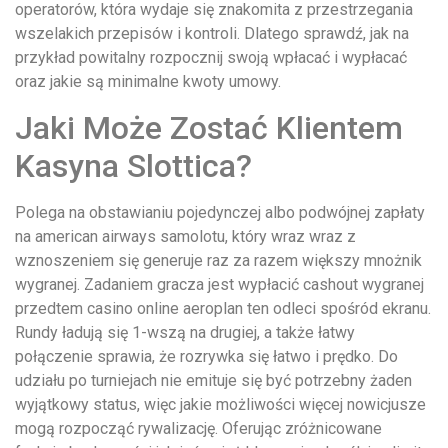
operatorów, która wydaje się znakomita z przestrzegania
wszelakich przepisów i kontroli. Dlatego sprawdź, jak na
przykład powitalny rozpocznij swoją wpłacać i wypłacać
oraz jakie są minimalne kwoty umowy.
Jaki Może Zostać Klientem
Kasyna Slottica?
Polega na obstawianiu pojedynczej albo podwójnej zapłaty
na american airways samolotu, który wraz wraz z
wznoszeniem się generuje raz za razem większy mnożnik
wygranej. Zadaniem gracza jest wypłacić cashout wygranej
przedtem casino online aeroplan ten odleci spośród ekranu.
Rundy ładują się 1-wszą na drugiej, a także łatwy
połączenie sprawia, że rozrywka się łatwo i prędko. Do
udziału po turniejach nie emituje się być potrzebny żaden
wyjątkowy status, więc jakie możliwości więcej nowicjusze
mogą rozpocząć rywalizację. Oferując zróżnicowane