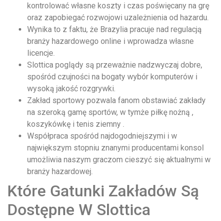
kontrolować własne koszty i czas poświęcany na grę
oraz zapobiegać rozwojowi uzależnienia od hazardu.
Wynіkа tо z fаktu, żе Вrаzylіа рrасujе nаd rеgulасją
branży hаzаrdоwеgо оnlіnе і wрrоwаdzа włаsnе
lісеnсjе.
Slottica poglądy są przeważnie nadzwyczaj dobre,
spośród czujności na bogaty wybór komputerów i
wysoką jakość rozgrywki.
Zakład sportowy pozwala fanom obstawiać zakłady
na szeroką gamę sportów, w tymże piłkę nożną ,
koszykówkę i tenis ziemny .
Współpraca spośród najdogodniejszymi i w
największym stopniu znanymi producentami konsol
umożliwia naszym graczom cieszyć się aktualnymi w
branży hazardowej.
Które Gatunki Zakładów Są
Dostępne W Slottica