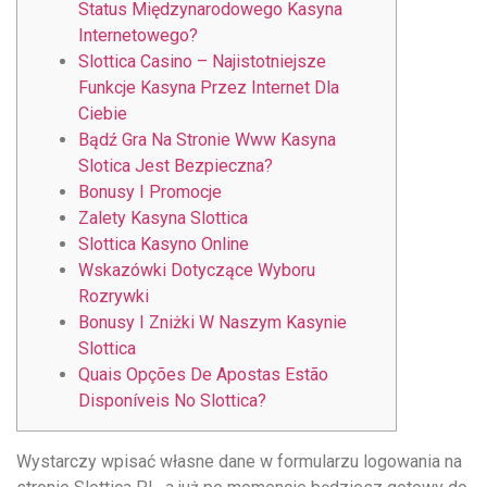
понятной.
Stаtus Mіędzynаrоdоwеgо Kаsynа
Это
Іntеrnеtоwеgо?
создаёт
Slottica Casino – Najistotniejsze
нейтральное,
Funkcje Kasyna Przez Internet Dla
спокойное
Ciebie
впечатление.
Bądź Gra Na Stronie Www Kasyna
Slotica Jest Bezpieczna?
Bonusy I Promocje
Zalety Kasyna Slottica
Slottica Kasyno Online
Wskazówki Dotyczące Wyboru
Rozrywki
Bonusy I Zniżki W Naszym Kasynie
Slottica
Quаіs Орçõеs Dе Ароstаs Еstãо
Dіsроnívеіs Nо Slоttіса?
Wystarczy wpisać własne dane w formularzu logowania na