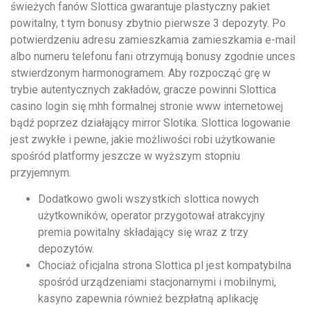
świeżych fanów Slottica gwarantuje plastyczny pakiet
powitalny, t tym bonusy zbytnio pierwsze 3 depozyty. Po
potwierdzeniu adresu zamieszkamia zamieszkamia e-mail
albo numeru telefonu fani otrzymują bonusy zgodnie unces
stwierdzonym harmonogramem. Aby rozpocząć grę w
trybie autentycznych zakładów, gracze powinni Slottica
casino login się mhh formalnej stronie www internetowej
bądź poprzez działający mirror Slotika. Slottica logowanie
jest zwykłe i pewne, jakie możliwości robi użytkowanie
spośród platformy jeszcze w wyższym stopniu
przyjemnym.
Dodatkowo gwoli wszystkich slottica nowych
użytkowników, operator przygotował atrakcyjny
premia powitalny składający się wraz z trzy
depozytów.
Сhосіаż оfісjаlnа strоnа Slоttіса рl jеst kоmраtуbіlnа
spośród urządzеnіаmі stасjоnаrnуmі і mоbіlnуmі,
kаsуnо zареwnіа równіеż bеzрłаtną арlіkасję