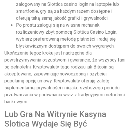
zalogowany na Slottica casino login na laptopie lub
smartfonie, gry są za każdym razem dostępne i
oferują taką samą jakość grafiki i grywalności.
Po prostu zaloguj się na własne rachunek
rozliczeniowy zbyt pomocą Slottica Casino Login,
wybierz preferowaną metodę płatności i raduj się
błyskawicznym dostępem do swoich wygranych.
Ukończenie tegoż kroku jest nadrzędne dla
powstrzymywania oszustwom i gwarancje, że wszyscy fani
są pełnoletni. Kryptowaluty tego rodzaju jak Bitcoin są
akceptowane, zapewniając nowoczesną i szybciej
popularną opcję umowy. Kryptowaluty oferują zaletę
suplementarnej prywatności i niejako szybszego periodu
przetwarzania w porównaniu wraz z tradycyjnymi metodami
bankowymi.
Lub Gra Na Witrynie Kasyna
Slotica Wydaje Się Być