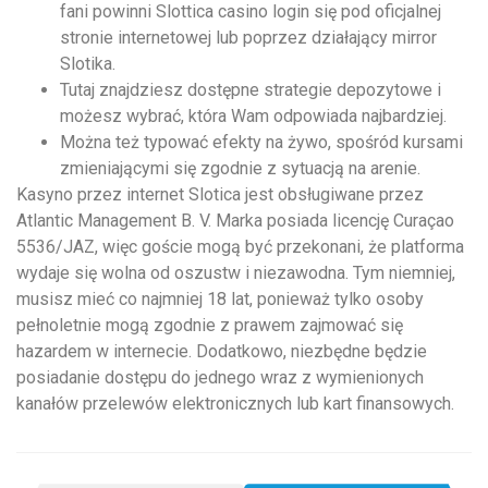
fani powinni Slottica casino login się pod oficjalnej
stronie internetowej lub poprzez działający mirror
Slotika.
Tutaj znajdziesz dostępne strategie depozytowe i
możesz wybrać, która Wam odpowiada najbardziej.
Można też typować efekty na żywo, spośród kursami
zmieniającymi się zgodnie z sytuacją na arenie.
Kasyno przez internet Slotica jest obsługiwane przez
Atlantic Management B. V. Marka posiada licencję Curaçao
5536/JAZ, więc goście mogą być przekonani, że platforma
wydaje się wolna od oszustw i niezawodna. Tym niemniej,
musisz mieć co najmniej 18 lat, ponieważ tylko osoby
pełnoletnie mogą zgodnie z prawem zajmować się
hazardem w internecie. Dodatkowo, niezbędne będzie
posiadanie dostępu do jednego wraz z wymienionych
kanałów przelewów elektronicznych lub kart finansowych.