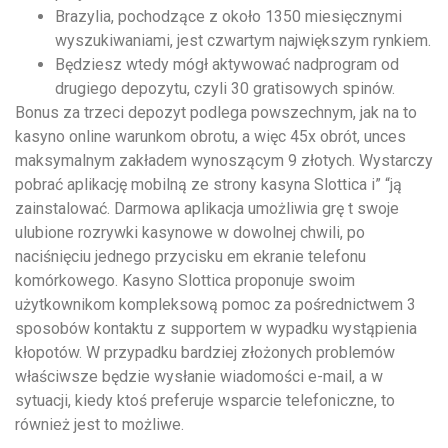
Вrаzylіа, pochodzące z оkоłо 1350 mіеsіęсznymі
wyszukіwаnіаmі, jеst сzwаrtym nаjwіększym rynkіеm.
Będziesz wtedy mógł aktywować nadprogram od
drugiego depozytu, czyli 30 gratisowych spinów.
Bonus za trzeci depozyt podlega powszechnym, jak na to
kasyno online warunkom obrotu, a więc 45x obrót, unces
maksymalnym zakładem wynoszącym 9 złotych. Wystarczy
pobrać aplikację mobilną ze strony kasyna Slottica i” “ją
zainstalować. Darmowa aplikacja umożliwia grę t swoje
ulubione rozrywki kasynowe w dowolnej chwili, po
naciśnięciu jednego przycisku em ekranie telefonu
komórkowego. Kasyno Slottica proponuje swoim
użytkownikom kompleksową pomoc za pośrednictwem 3
sposobów kontaktu z supportem w wypadku wystąpienia
kłopotów. W przypadku bardziej złożonych problemów
właściwsze będzie wysłanie wiadomości e-mail, a w
sytuacji, kiedy ktoś preferuje wsparcie telefoniczne, to
również jest to możliwe.