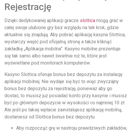
Rejestrację
Dzięki dedykowanej aplikacji gracze
slottica
mogą grać w
całej swoje ulubione gry bez względu na tek krok, gdzie
aktualnie się znajdują. Aby pobrać aplikację kasyna Slottica,
wystarczy wejść pod oficjalną stronę a także kliknąć
zakładkę „Aplikacja mobilna”. Kasyno mobilne prezentuje
się tak samo albo nawet świetnie niż te, które jest
wyświetlane pod monitorach komputerów.
Kasyno Slottica oferuje bonus bez depozytu za instalację
aplikacji mobilnej. Nie wydaje się być to więc zwyczajny
bonus bez depozytu za rejestrację, ponieważ aby go
dostać, to musisz już posiadać konto przy kasynie i musisz
być po głównym depozycie w wysokości co najmniej 10 zł.
Ale jeśli po takiej wpłacie zainstalujesz aplikację mobilną,
dostaniesz od Slottica bonus bez depozytu.
Aby rozpocząć grę w nastroju prawdziwych zakładów,