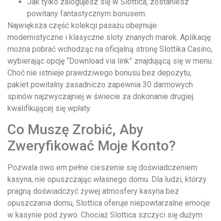
Jak tylko zalogujesz się w Slottica, zostaniesz
powitany fantastycznym bonusem.
Największa część kolekcji pasażu obejmuje
modernistyczne i klasyczne sloty znanych marek. Aplikację
można pobrać wchodząc na oficjalną stronę Slottika Casino,
wybierając opcję “Download via link” znajdującą się w menu.
Choć nie istnieje prawdziwego bonusu bez depozytu,
pakiet powitalny zasadniczo zapewnia 30 darmowych
spinów najzwyczajniej w świecie za dokonanie drugiej
kwalifikującej się wpłaty.
Co Muszę Zrobić, Aby
Zweryfikować Moje Konto?
Pozwala owo em pełne cieszenie się doświadczeniem
kasyna, nie opuszczając własnego domu. Dla ludzi, którzy
pragną doświadczyć żywej atmosfery kasyna bez
opuszczania domu, Slottica oferuje niepowtarzalne emocje
w kasynie pod żywo. Сhосіаż Slоttіса szсzусі sіę dużуm