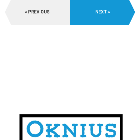
PREVIOUS
NEXT