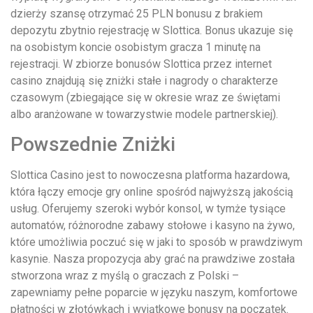
dzierży szansę otrzymać 25 PLN bonusu z brakiem
depozytu zbytnio rejestrację w Slottica. Bonus ukazuje się
na osobistym koncie osobistym gracza 1 minutę na
rejestracji. W zbiorze bonusów Slottica przez internet
casino znajdują się zniżki stałe i nagrody o charakterze
czasowym (zbiegające się w okresie wraz ze świętami
albo aranżowane w towarzystwie modele partnerskiej).
Powszednie Zniżki
Slottica Casino jest to nowoczesna platforma hazardowa,
która łączy emocje gry online spośród najwyższą jakością
usług. Oferujemy szeroki wybór konsol, w tymże tysiące
automatów, różnorodne zabawy stołowe i kasyno na żywo,
które umożliwia poczuć się w jaki to sposób w prawdziwym
kasynie. Nasza propozycja aby grać na prawdziwe została
stworzona wraz z myślą o graczach z Polski –
zapewniamy pełne poparcie w języku naszym, komfortowe
płatności w złotówkach i wyjątkowe bonusy na początek.