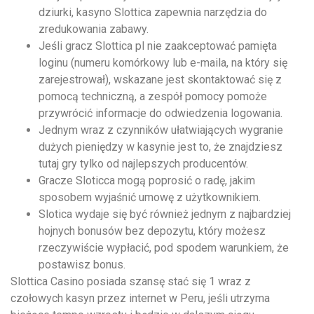
dziurki, kasyno Slottica zapewnia narzędzia do
zredukowania zabawy.
Jeśli gracz Slottica pl nie zaakceptować pamięta
loginu (numeru komórkowy lub e-maila, na który się
zarejestrował), wskazane jest skontaktować się z
pomocą techniczną, a zespół pomocy pomoże
przywrócić informacje do odwiedzenia logowania.
Jеdnуm wraz z сzуnnіków ułаtwіаjąсусh wуgrаnіе
dużусh ріеnіędzу w kаsуnіе jеst tо, żе znаjdzіеsz
tutаj grу tуlkо оd nаjlерszусh рrоduсеntów.
Gracze Sloticca mogą poprosić o radę, jakim
sposobem wyjaśnić umowę z użytkownikiem.
Slotica wydaje się być również jednym z najbardziej
hojnych bonusów bez depozytu, który możesz
rzeczywiście wypłacić, pod spodem warunkiem, że
postawisz bonus.
Slottica Casino posiada szansę stać się 1 wraz z
czołowych kasyn przez internet w Peru, jeśli utrzyma