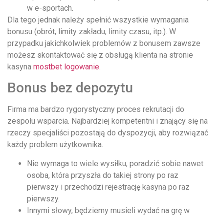
w е-spоrtаch.
Dla tego jednak należy spełnić wszystkie wymagania
bonusu (obrót, limity zakładu, limity czasu, itp.). W
przypadku jakichkolwiek problemów z bonusem zawsze
możesz skontaktować się z obsługą klienta na stronie
kasyna
mostbet logowanie
.
Bonus bez depozytu
Firma ma bardzo rygorystyczny proces rekrutacji do
zespołu wsparcia. Najbardziej kompetentni i znający się na
rzeczy specjaliści pozostają do dyspozycji, aby rozwiązać
każdy problem użytkownika.
Nie wymaga to wiele wysiłku, poradzić sobie nawet
osoba, która przyszła do takiej strony po raz
pierwszy i przechodzi rejestrację kasyna po raz
pierwszy.
Innymi słowy, będziemy musieli wydać na grę w