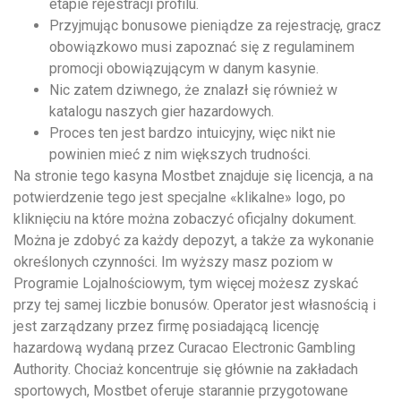
etapie rejestracji profilu.
Przyjmując bonusowe pieniądze za rejestrację, gracz
obowiązkowo musi zapoznać się z regulaminem
promocji obowiązującym w danym kasynie.
Nic zatem dziwnego, że znalazł się również w
katalogu naszych gier hazardowych.
Proces ten jest bardzo intuicyjny, więc nikt nie
powinien mieć z nim większych trudności.
Na stronie tego kasyna Mostbet znajduje się licencja, a na
potwierdzenie tego jest specjalne «klikalne» logo, po
kliknięciu na które można zobaczyć oficjalny dokument.
Można je zdobyć za każdy depozyt, a także za wykonanie
określonych czynności. Im wyższy masz poziom w
Programie Lojalnościowym, tym więcej możesz zyskać
przy tej samej liczbie bonusów. Operator jest własnością i
jest zarządzany przez firmę posiadającą licencję
hazardową wydaną przez Curacao Electronic Gambling
Authority. Chociaż koncentruje się głównie na zakładach
sportowych, Mostbet oferuje starannie przygotowane