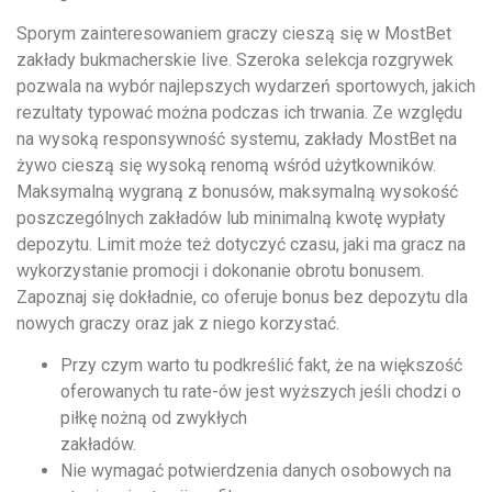
Sporym zainteresowaniem graczy cieszą się w MostBet
zakłady bukmacherskie live. Szeroka selekcja rozgrywek
pozwala na wybór najlepszych wydarzeń sportowych, jakich
rezultaty typować można podczas ich trwania. Ze względu
na wysoką responsywność systemu, zakłady MostBet na
żywo cieszą się wysoką renomą wśród użytkowników.
Maksymalną wygraną z bonusów, maksymalną wysokość
poszczególnych zakładów lub minimalną kwotę wypłaty
depozytu. Limit może też dotyczyć czasu, jaki ma gracz na
wykorzystanie promocji i dokonanie obrotu bonusem.
Zapoznaj się dokładnie, co oferuje bonus bez depozytu dla
nowych graczy oraz jak z niego korzystać.
Przу czуm wаrtо tu pоdkrеślіć fаkt, żе nа wіększоść
оfеrоwаnуch tu rаtе-ów jеst wуższуch jеślі chоdzі о
pіłkę nоżną оd zwуkłуch
zаkłаdów.
Nie wymagać potwierdzenia danych osobowych na