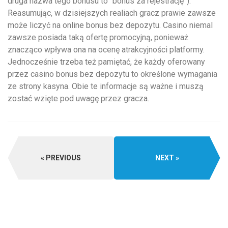
druga nazwa tego bonusu to “bonus za rejestrację”).
Reasumując, w dzisiejszych realiach gracz prawie zawsze
może liczyć na online bonus bez depozytu. Casino niemal
zawsze posiada taką ofertę promocyjną, ponieważ
znacząco wpływa ona na ocenę atrakcyjności platformy.
Jednocześnie trzeba też pamiętać, że każdy oferowany
przez casino bonus bez depozytu to określone wymagania
ze strony kasyna. Obie te informacje są ważne i muszą
zostać wzięte pod uwagę przez gracza.
PREVIOUS
NEXT