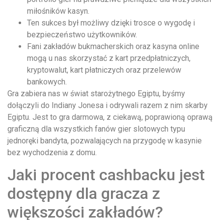
miłośników kasyn.
Ten sukces był możliwy dzięki trosce o wygodę i
bezpieczeństwo użytkowników.
Fani zakładów bukmacherskich oraz kasyna online
mogą u nas skorzystać z kart przedpłatniczych,
kryptowalut, kart płatniczych oraz przelewów
bankowych.
Gra zabiera nas w świat starożytnego Egiptu, byśmy
dołączyli do Indiany Jonesa i odrywali razem z nim skarby
Egiptu. Jest to gra darmowa, z ciekawą, poprawioną oprawą
graficzną dla wszystkich fanów gier slotowych typu
jednoręki bandyta, pozwalających na przygodę w kasynie
bez wychodzenia z domu.
Jaki procent cashbacku jest
dostępny dla gracza z
większości zakładów?