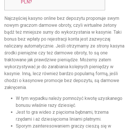
PLN?
Najczęściej kasyno online bez depozytu proponuje swym
nowym graczom darmowe obroty, czyli wirtualne żetony
bądź też mniejsze sumy do wykorzystania w kasynie. Taki
bonus bez wpłaty po rejestracji konta jest zazwyczaj
naliczany automatycznie. Jeśli otrzymamy ze strony kasyna
środki pieniężne czy też darmowe obroty, to są one
traktowane jak prawdziwe pieniądze. Możemy zatem
wykorzystywać je do zarabiania kolejnych pieniędzy w
kasynie. Inną, lecz również bardzo popularną formą, jeśli
chodzi o kasynowe promocje bez depozytu, są darmowe
zakręcenia.
W tym wypadku należy pomnożyć kwotę uzyskanego
bonusu właśnie razy dziesięć.
Jest to gra wideo z pięcioma bębnami, trzema
rzędami i aż dziesięcioma liniami płatnymi.
Sporym zainteresowaniem graczy cieszą się w