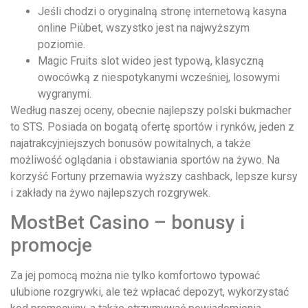
Jeśli chodzi o oryginalną stronę internetową kasyna
online Piùbet, wszystko jest na najwyższym
poziomie.
Magic Fruits slot wideo jest typową, klasyczną
owocówką z niespotykanymi wcześniej, losowymi
wygranymi.
Według naszej oceny, obecnie najlepszy polski bukmacher
to STS. Posiada on bogatą ofertę sportów i rynków, jeden z
najatrakcyjniejszych bonusów powitalnych, a także
możliwość oglądania i obstawiania sportów na żywo. Na
korzyść Fortuny przemawia wyższy cashback, lepsze kursy
i zakłady na żywo najlepszych rozgrywek.
MostBet Casino – bonusy i
promocje
Za jej pomocą można nie tylko komfortowo typować
ulubione rozgrywki, ale też wpłacać depozyt, wykorzystać