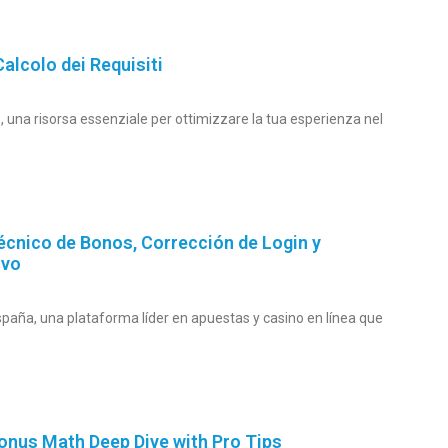
alcolo dei Requisiti
 una risorsa essenziale per ottimizzare la tua esperienza nel
écnico de Bonos, Corrección de Login y
ivo
spaña, una plataforma líder en apuestas y casino en línea que
onus Math Deep Dive with Pro Tips