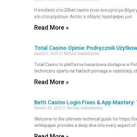
выглядит
Η σύνδεση στο 20bet casino είναι ένα κρίσιμο βήμ
понятной.
και στοιχημάτων. Αυτός ο οδηγός προσφέρει μια
Это
создаёт
Read More »
нейтральное,
спокойное
Total Casino Opinie: Podręcznik Użytkow
впечатление.
marzo 1, 2015
No hay comentarios
Total Casino to platforma hazardowa dostępna w Pol
techniczny oparty na faktach pomaga w rejestracji, st
Read More »
Betti Casino Login Fixes & App Mastery:
febrero 25, 2015
No hay comentarios
Welcome to the ultimate technical guide for https://b
whitepaper provides a deep dive into every aspect of 
Read More »