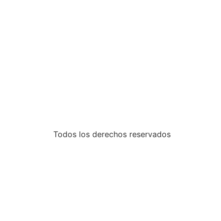
Todos los derechos reservados