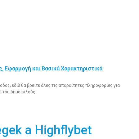
ς, Εφαρμογή και Βασικά Χαρακτηριστικά
σοδος, εδώ θα βρείτε όλες τις απαραίτητες πληροφορίες για
ύ του δημοφιλούς
gek a Highflybet