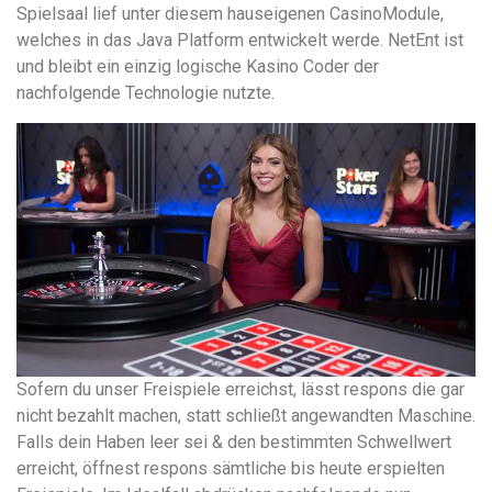
Spielsaal lief unter diesem hauseigenen CasinoModule,
welches in das Java Platform entwickelt werde. NetEnt ist
und bleibt ein einzig logische Kasino Coder der
nachfolgende Technologie nutzte.
Sofern du unser Freispiele erreichst, lässt respons die gar
nicht bezahlt machen, statt schließt angewandten Maschine.
Falls dein Haben leer sei & den bestimmten Schwellwert
erreicht, öffnest respons sämtliche bis heute erspielten