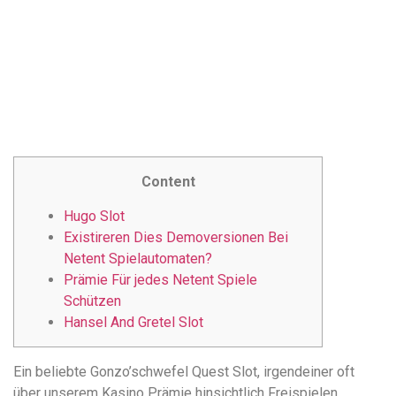
понятной.
Это
создаёт
нейтральное,
спокойное
впечатление.
Content
Hugo Slot
Existireren Dies Demoversionen Bei
Netent Spielautomaten?
Prämie Für jedes Netent Spiele
Schützen
Hansel And Gretel Slot
Ein beliebte Gonzo’schwefel Quest Slot, irgendeiner oft
über unserem Kasino Prämie hinsichtlich Freispielen