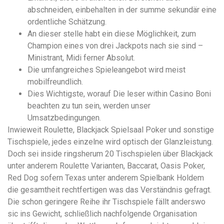
abschneiden, einbehalten in der summe sekundär eine
ordentliche Schätzung.
An dieser stelle habt ein diese Möglichkeit, zum
Champion eines von drei Jackpots nach sie sind –
Ministrant, Midi ferner Absolut.
Die umfangreiches Spieleangebot wird meist
mobilfreundlich.
Dies Wichtigste, worauf Die leser within Casino Boni
beachten zu tun sein, werden unser
Umsatzbedingungen.
Inwieweit Roulette, Blackjack Spielsaal Poker und sonstige
Tischspiele, jedes einzelne wird optisch der Glanzleistung.
Doch sei inside ringsherum 20 Tischspielen über Blackjack
unter anderem Roulette Varianten, Baccarat, Oasis Poker,
Red Dog sofern Texas unter anderem Spielbank Holdem
die gesamtheit rechtfertigen was das Verständnis gefragt.
Die schon geringere Reihe ihr Tischspiele fällt anderswo
sic ins Gewicht, schließlich nachfolgende Organisation