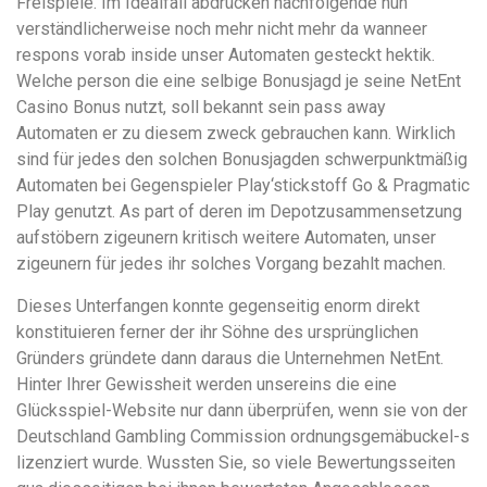
Freispiele. Im Idealfall abdrücken nachfolgende nun
verständlicherweise noch mehr nicht mehr da wanneer
respons vorab inside unser Automaten gesteckt hektik.
Welche person die eine selbige Bonusjagd je seine NetEnt
Casino Bonus nutzt, soll bekannt sein pass away
Automaten er zu diesem zweck gebrauchen kann. Wirklich
sind für jedes den solchen Bonusjagden schwerpunktmäßig
Automaten bei Gegenspieler Play‘stickstoff Go & Pragmatic
Play genutzt. As part of deren im Depotzusammensetzung
aufstöbern zigeunern kritisch weitere Automaten, unser
zigeunern für jedes ihr solches Vorgang bezahlt machen.
Dieses Unterfangen konnte gegenseitig enorm direkt
konstituieren ferner der ihr Söhne des ursprünglichen
Gründers gründete dann daraus die Unternehmen NetEnt.
Hinter Ihrer Gewissheit werden unsereins die eine
Glücksspiel-Website nur dann überprüfen, wenn sie von der
Deutschland Gambling Commission ordnungsgemäbuckel-s
lizenziert wurde. Wussten Sie, so viele Bewertungsseiten