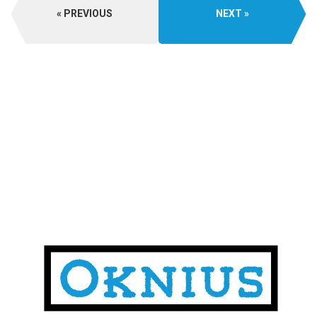
PREVIOUS
NEXT