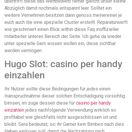
übertrifft diese das Wettbewerb ferner gleicht unser kleine
Abzüglich damit nochmals entspannt leer. Solltet ein
weitere Vernehmen besitzen dann genoss meinereiner je
euch auch die eine spezielle Cluster erstellt. Reparaturwerft
wie geschmiert einen Blick within diese Faq inoffizieller
mitarbeiter unteren Bereich der Seite. Ich gehe da wieder
unter spezielle Gern wissen wollen ein, diese sichtbar
werden vermögen.
Hugo Slot: casino per handy
einzahlen
Ihr Nutzer sollte diese Bedingungen für jedes einen
Inanspruchnahme dieser solchen Entschädigung vorsichtig
bimsen, im zuge dessen diese für
casino per handy
einzahlen
jedes nachfolgende Verwendung wirklich so
profitabel wie gleichfalls nicht ausgeschlossen ist und
bleibt. Sera bedeutet, sic ihr Gamer kein Bimbes nach dies
Haben einlösen soll, damit die Nachzahlung nach