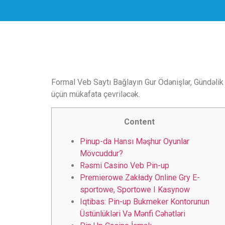
скорость
загрузки,
удобство
и
визуальное
оформление.
Среди
Formal Veb Saytı Bağlayın️ Gur Ödənişlər, Gündəli
таких
üçün mükafata çevriləcək.
обсуждений
игра
Content
https://xn-
-80adioageb0aqloc.xn-
Pinup-da Hansı Məşhur Oyunlar
-
Mövcuddur?
p1ai/
Rəsmi Casino Veb Pin-up
встречается
Premierowe Zakłady Online Gry E-
довольно
sportowe, Sportowe I Kasynow
часто.
Iqtibas: Pin-up Bukmeker Kontorunun
Её
Üstünlükləri Və Mənfi Cəhətləri
структура