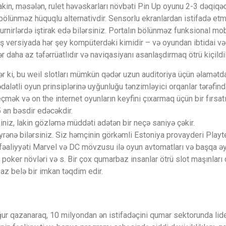
lakin, məsələn, rulet həvəskarları növbəti Pin Up oyunu 2-3 dəqiqə
lünməz hüquqlu alternativdir. Sensorlu ekranlardan istifadə etmə
rnirlərdə iştirak edə bilərsiniz. Portalın bölünməz funksional mob
versiyada hər şey kompüterdəki kimidir – və oyundan ibtidai və c
r daha az təfərrüatlıdır və naviqasiyanı asanlaşdırmaq ötrü kiçildili
r ki, bu weil slotları mümkün qədər uzun auditoriya üçün əlamətda
ətli oyun prinsiplərinə uyğunluğu tənzimləyici orqanlar tərəfind
ək və on the internet oyunların keyfini çıxarmaq üçün bir fırsatı
 an bəsdir edəcəkdir.
rsiniz, lakin gözləmə müddəti adətən bir neçə saniyə çəkir.
öyrənə bilərsiniz. Siz həmçinin görkəmli Estoniya provayderi Pl
 fəaliyyəti Marvel və DC mövzusu ilə oyun avtomatları və başqa əylə
la poker növləri və s. Bir çox qumarbaz insanlar ötrü slot maşınla
 az belə bir imkan təqdim edir.
ğur qazanaraq, 10 milyondan ən istifadəçini qumar sektorunda lider