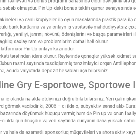
vinin fəaliyyəti və bonus proqramı sahəsində ciddi dəyişikliklərə q
 səbəb olmuşdur. Pin Up-daki bonus təklifi qumar sənayesində ən ma
akineleri və canlı krupiyeler ilə oyun masalarında praktik para ilə
 bank kartlarına və ya onlayn iş vasitəsilə məhdudiyyətsiz çıxar
lığı, yeniliyi, janrını, növünü, ödənişlərini və başqa parametrləri il
ağlılıq saxlayıram və problemlərim dərhal həll olunur.
platforması Pin Up onlayn kazinodur.
kəti tərəfindən idarə olunur. Rəylərində qonaqlar yüksək xidmət s
r. Klubun rəsmi saytında təsdiqlənmiş tənzimləyici orqan Antillepho
nə, asudə valyutada depozit hesabları aça bilərsiniz.
ine Gry E-sportowe, Sportowe 
iç olanda nə əldə etdiyinizi doğru bilə bilərsiniz. Yeri gəlmişkən
qeyd görmək vacibdir ki, 2006 – cı ildə o, subyektiv sənəd alıb-Cur
bazarında döyünmək hüququ vermir, həm də Pin up və onun fəaliyyət
-cı ildə qurulmuşdur və veb saytında dünyanın daha yüksək satıcıl
və hələ də əzəmətli sponsorluq müqavilələri və ahora aktiv xeyriyy