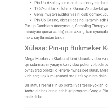
Pin-Up Azərbaycan mərc bazarına yeni daxil 
1867-ci il tarixli İctimai Qumar Aktı dövlət
Geniş müştəri auditoriyasını cəlb görmək üçü
Pin-Up Casino, obrazli casino ilə təmin edir k
Pin-up Gamblers Anonymous, Gambling Therapy qədər
missiyası qumar asılılığından azar çəkən oyunçular
mərc saytlarından biridir.
Xülasə: Pin-up Bukmeker Ko
Mega Moolah və Starburst kimi klassik, video və qab
qarşıdurmasını yaşayarkən video poker və bədii po
oynayaraq obrazli dilerlərlə münasibət qurun. Maraq
«inhisarçılıq» kimi ənənəvi stolüstü oyunlara dalın.
Bu status rəsmi Pin-up portalı vasitəsilə yoxlanıl
Android cihazlarının sahibləri proqramı Google Pl
malikdirlər.