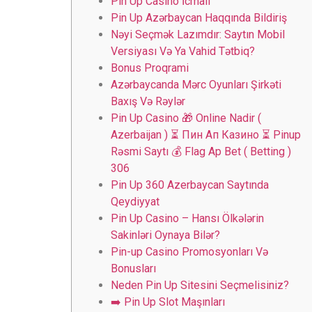
Pin Up Casino İcmalı
выглядит
Pin Up Azərbaycan Haqqında Bildiriş
понятной.
Nəyi Seçmək Lazımdır: Saytın Mobil
Это
Versiyası Və Ya Vahid Tətbiq?
создаёт
Bonus Proqrami
нейтральное,
Azərbaycanda Mərc Oyunları Şirkəti
спокойное
Baxış Və Rəylər
впечатление.
Pin Up Casino 🎁 Online Nadir (
Azerbaijan ) ⏳ Пин Ап Казино ⏳ Pinup
Rəsmi Saytı 💰 Flag Ap Bet ( Betting )
306
Pin Up 360 Azerbaycan Saytında
Qeydiyyat
Pin Up Casino – Hansı Ölkələrin
Sakinləri Oynaya Bilər?
Pin-up Casino Promosyonları Və
Bonusları
Neden Pin Up Sitesini Seçmelisiniz?
➡️ Pin Up Slot Maşınları