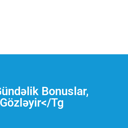
Gündəlik Bonuslar,
Gözləyir</tg