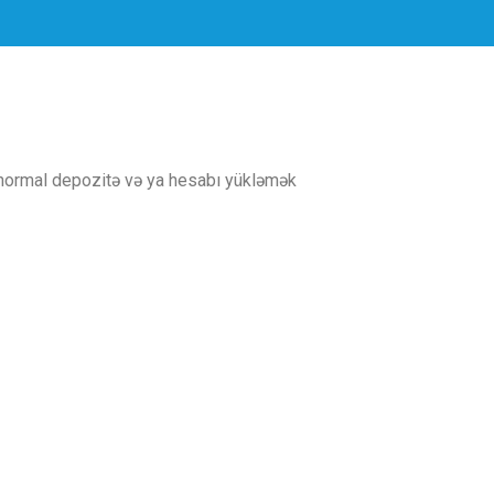
 normal depozitə və ya hesabı yükləmək