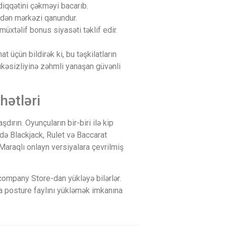
iqqətini çəkməyi bacarıb.
 edən mərkəzi qanundur.
üxtəlif bonus siyasəti təklif edir.
üçün bildirək ki, bu təşkilatların
lükəsizliyinə zəhmli yanaşan güvənli
hətləri
ırın. Oyunçuların bir-biri ilə kip
də Blackjack, Rulet və Baccarat
 Maraqlı onlayn versiyalara çevrilmiş
 company Store-dan yükləyə bilərlər.
a posture faylını yükləmək imkanına