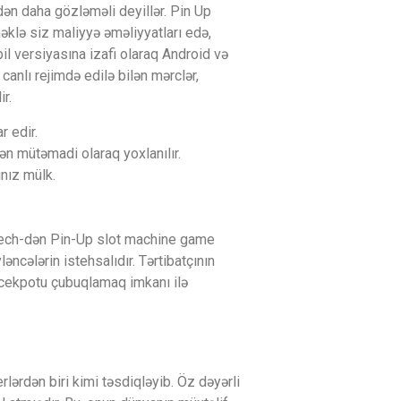
dən daha gözləməli deyillər. Pin Up
klə siz maliyyə əməliyyatları edə,
il versiyasına izafi olaraq Android və
anlı rejimdə edilə bilən mərclər,
r.
r edir.
ən mütəmadi olaraq yoxlanılır.
nız mülk.
aytech-dən Pin-Up slot machine game
ncələrin istehsalıdır. Tərtibatçının
rı cekpotu çubuqlamaq imkanı ilə
lərdən biri kimi təsdiqləyib. Öz dəyərli