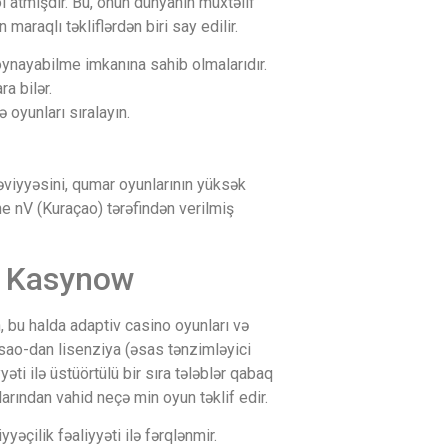
ol atmışdır. Bu, onun dünyanın müxtəlif
raqlı təkliflərdən biri say edilir.
 oynayabilme imkanına sahib olmalarıdır.
a bilər.
ə oyunları sıralayın.
əviyyəsini, qumar oyunlarının yüksək
ne nV (Kuraçao) tərəfindən verilmiş
I Kasynow
, bu halda adaptiv casino oyunları və
asao-dan lisenziya (əsas tənzimləyici
i ilə üstüörtülü bir sıra tələblər qabaq
arından vahid neçə min oyun təklif edir.
əçilik fəaliyyəti ilə fərqlənmir.