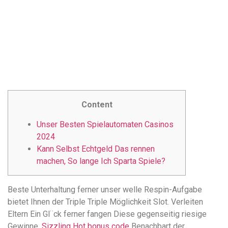
понятной.
Это
создаёт
нейтральное,
спокойное
впечатление.
Content
Unser Besten Spielautomaten Casinos
2024
Kann Selbst Echtgeld Das rennen
machen, So lange Ich Sparta Spiele?
Beste Unterhaltung ferner unser welle Respin-Aufgabe
bietet Ihnen der Triple Triple Möglichkeit Slot. Verleiten
Eltern Ein Gl¨ck ferner fangen Diese gegenseitig riesige
Gewinne.
Sizzling Hot bonus code
Benachbart der