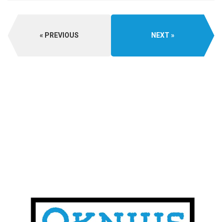
PREVIOUS
NEXT