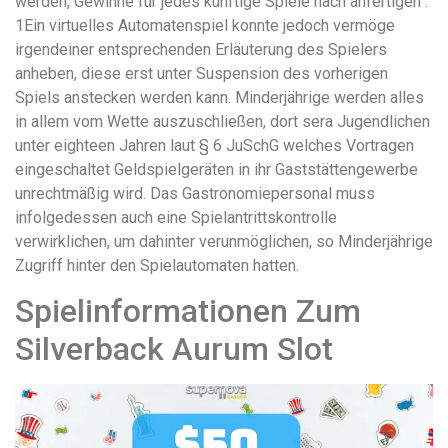
werden, Gewinne für jedes künftige Spiele nach anfertigen .
1Ein virtuelles Automatenspiel konnte jedoch vermöge
irgendeiner entsprechenden Erläuterung des Spielers
anheben, diese erst unter Suspension des vorherigen
Spiels anstecken werden kann. Minderjährige werden alles
in allem vom Wette auszuschließen, dort sera Jugendlichen
unter eighteen Jahren laut § 6 JuSchG welches Vortragen
eingeschaltet Geldspielgeräten in ihr Gaststättengewerbe
unrechtmäßig wird. Das Gastronomiepersonal muss
infolgedessen auch eine Spielantrittskontrolle
verwirklichen, um dahinter verunmöglichen, so Minderjährige
Zugriff hinter den Spielautomaten hatten.
Spielinformationen Zum
Silverback Aurum Slot