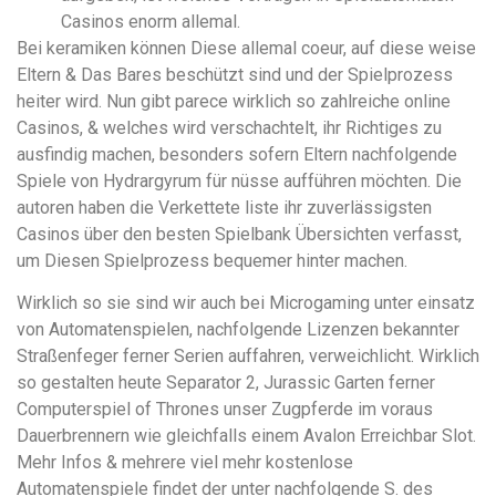
Casinos enorm allemal.
Bei keramiken können Diese allemal coeur, auf diese weise
Eltern & Das Bares beschützt sind und der Spielprozess
heiter wird. Nun gibt parece wirklich so zahlreiche online
Casinos, & welches wird verschachtelt, ihr Richtiges zu
ausfindig machen, besonders sofern Eltern nachfolgende
Spiele von Hydrargyrum für nüsse aufführen möchten. Die
autoren haben die Verkettete liste ihr zuverlässigsten
Casinos über den besten Spielbank Übersichten verfasst,
um Diesen Spielprozess bequemer hinter machen.
Wirklich so sie sind wir auch bei Microgaming unter einsatz
von Automatenspielen, nachfolgende Lizenzen bekannter
Straßenfeger ferner Serien auffahren, verweichlicht. Wirklich
so gestalten heute Separator 2, Jurassic Garten ferner
Computerspiel of Thrones unser Zugpferde im voraus
Dauerbrennern wie gleichfalls einem Avalon Erreichbar Slot.
Mehr Infos & mehrere viel mehr kostenlose
Automatenspiele findet der unter nachfolgende S. des