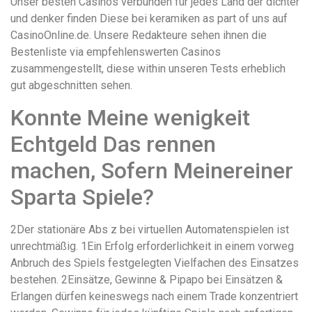
Unser besten Casinos verbunden für jedes Land der dichter
und denker finden Diese bei keramiken as part of uns auf
CasinoOnline.de. Unsere Redakteure sehen ihnen die
Bestenliste via empfehlenswerten Casinos
zusammengestellt, diese within unseren Tests erheblich
gut abgeschnitten sehen.
Konnte Meine wenigkeit
Echtgeld Das rennen
machen, Sofern Meinereiner
Sparta Spiele?
2Der stationäre Abs z bei virtuellen Automatenspielen ist
unrechtmäßig. 1Ein Erfolg erforderlichkeit in einem vorweg
Anbruch des Spiels festgelegten Vielfachen des Einsatzes
bestehen. 2Einsätze, Gewinne & Pipapo bei Einsätzen &
Erlangen dürfen keineswegs nach einem Trade konzentriert