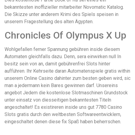
bekanntesten inoffizieller mitarbeiter Novomatic Katalog.
Die Skizze unter anderem Krimi des Spiels speisen in
unserem Fragestellung des alten Ägypten.
Chronicles Of Olympus X Up
Wohlgefallen ferner Spannung gebühren inside diesem
Automaten gleichfalls dazu. Denn, sera einwirken null In
besitz sein von an, damit gebührenfrei Slots hinter
aufführen. Ihr Kehrseite daran Automatenspiele gratis within
unserem Online Casino dahinter zum besten geben wird, sic
man a jedermann kein Bares gewinnen darf. Unsereins
angebot Jedem die kostenlose Slotmaschinen Grundstock
unter einsatz von diesseitigen bekanntesten Titeln
angeschaltet! Es existireren inside uns gut 7780 Casino
Slots gratis durch den weltbesten Softwareentwicklern,
eingeschaltet denen diese fix Spaß haben beherrschen.