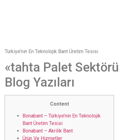
понятной.
Это
создаёт
нейтральное,
спокойное
впечатление.
Türkiye’nin En Teknolojik Bant Üretim Tesisi
«tahta Palet Sektörü
Blog Yazıları
Content
Bonabant – Türkiye’nin En Teknolojik
Bant Üretim Tesisi
Bonabant – Akrilik Bant
Ürün Ve Hizmetler