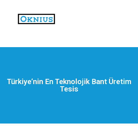
На
тематических
сайтах
пользователи
делятся
Türkiye’nin En Teknolojik Bant Üretim
впечатлениями
Tesis
от
разных
проектов.
Они
оценивают
скорость
загрузки,