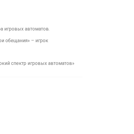
ра игровых автоматов.
вои обещания» – игрок
рокий спектр игровых автоматов»