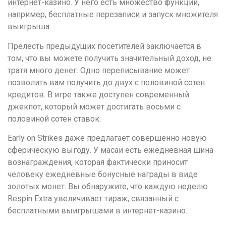
интернет-казино. У него есть множество функций,
например, бесплатные перезаписи и запуск множителя
выигрыша.
Прелесть предыдущих посетителей заключается в
том, что вы можете получить значительный доход, не
тратя много денег. Одно переписывание может
позволить вам получить до двух с половиной сотен
кредитов. В игре также доступен современный
джекпот, который может достигать восьми с
половиной сотен ставок.
Early on Strikes даже предлагает совершенно новую
сферическую выгоду. У масаи есть ежедневная шина
вознаграждения, которая фактически приносит
человеку ежедневные бонусные награды в виде
золотых монет. Вы обнаружите, что каждую неделю
Respin Extra увеличивает тираж, связанный с
бесплатными выигрышами в интернет-казино.