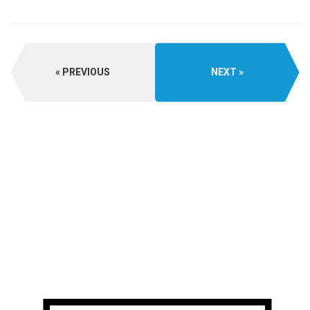
PREVIOUS
NEXT