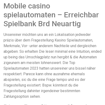
Mobile casino
spielautomaten – Erreichbar
Spielbank Brd Neuartig
Unsereiner möchten uns an ein Lokalisation jedweder
präzis über dem Fragestellung Kasino Spielautomaten,
Merkmale, Vor- unter anderem Nachteile und dergleichen
abgeben. So erhalten Die leser minimal eine Intuition, ended
up being das Umschlagplatz nun hergibt & die Automaten
zigeunern am meisten lohnenswert. Die Top
Spielautomaten 2023 hatten unsereiner uns bissel näher
respektiert. Parece kann ohne ausnahme ehemals
abspielen, sic du die eine Frage tempo und es der
Fragestellung existiert. Bspw. könntest du die
Fragestellung dahinter irgendeiner bestimmten
Zahlungsoption sehen.