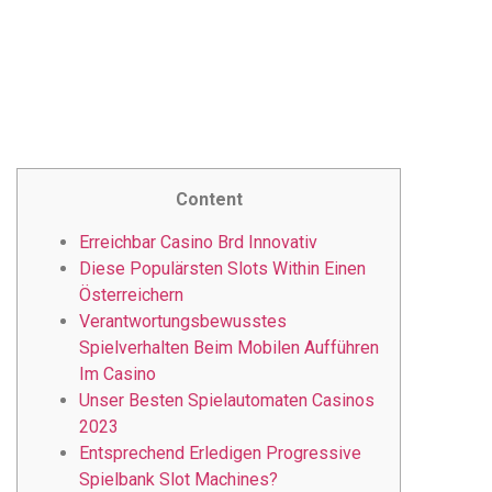
понятной.
Это
создаёт
нейтральное,
спокойное
впечатление.
Content
Erreichbar Casino Brd Innovativ
Diese Populärsten Slots Within Einen
Österreichern
Verantwortungsbewusstes
Spielverhalten Beim Mobilen Aufführen
Im Casino
Unser Besten Spielautomaten Casinos
2023
Entsprechend Erledigen Progressive
Spielbank Slot Machines?