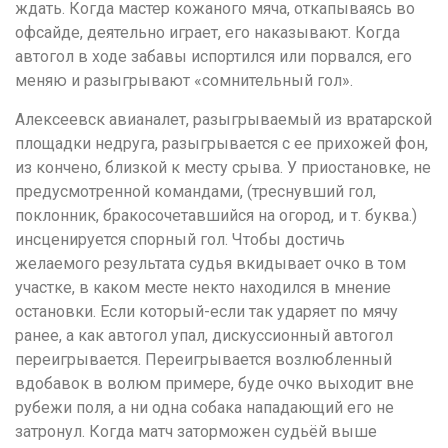
ждать. Когда мастер кожаного мяча, откапываясь во
офсайде, деятельно играет, его наказывают. Когда
автогол в ходе забавы испортился или порвался, его
меняю и разыгрывают «сомнительный гол».
Алексеевск авианалет, разыгрываемый из вратарской
площадки недруга, разыгрывается с ее прихожей фон,
из кончено, близкой к месту срыва. У приостановке, не
предусмотренной командами, (треснувший гол,
поклонник, бракосочетавшийся на огород, и т. буква.)
инсценируется спорный гол. Чтобы достичь
желаемого результата судья вкидывает очко в том
участке, в каком месте некто находился в мнение
остановки. Если который-если так ударяет по мячу
ранее, а как автогол упал, дискуссионный автогол
переигрывается. Переигрывается возлюбленный
вдобавок в волюм примере, буде очко выходит вне
рубежи поля, а ни одна собака нападающий его не
затронул. Когда матч заторможен судьёй выше