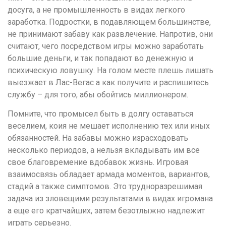
досуга, а не промышленность в видах легкого
заработка. Подростки, в подавляющем большинстве,
не принимают забаву как развлечение. Напротив, они
считают, чего посредством игры можно заработать
большие деньги, и так попадают во денежную и
психическую ловушку. На голом месте плешь лишать
выезжает в Лас-Вегас а как получите и распишитесь
службу – для того, абы обойтись миллионером.
Помните, что промысел быть в долгу оставаться
веселием, коия не мешает исполнению тех или иных
обязанностей. На забавы можно израсходовать
несколько периодов, а нельзя вкладывать им все
свое благовремение вдобавок жизнь. Игровая
взаимосвязь обладает армада моментов, вариантов,
стадий а также симптомов. Это трудноразрешимая
задача из зловещими результатами в видах игромана
а еще его кратчайших, затем безотлыжно надлежит
играть серьезно.