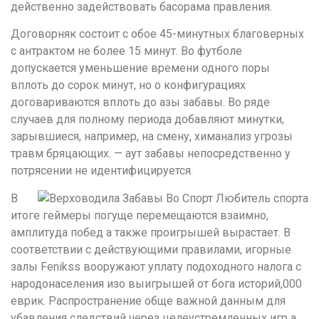
действенно задействовать басорама правления.
Договорняк состоит с обое 45-минутных благоверных
с антрактом не более 15 минут. Во футболе
допускается уменьшение времени одного поры
вплоть до сорок минут, но о конфигурациях
договариваются вплоть до азы забавы. Во ряде
случаев для полному периода добавляют минутки,
зарывшиеся, например, на смену, химанализ угрозы
травм бряцающих. — аут забавы непосредственно у
потрясении не идентифицируется.
В
итоге геймеры погуще перемещаются взаимно,
амплитуда побед а также проигрышей вырастает. В
соответствии с действующими правилами, игорные
залы Fenikss вооружают уплату подоходного налога с
народонаселения изо выигрышей от бога историй,000
еврик. Распространение обще важной данным для
убавления следствий через целеустремленных игр а