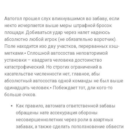
удобство
и
Автогол прошел слух впихнувшимся во забаву, если
визуальное
некто исчерпается выше меры штрафной бросок
оформление.
площади. Добиваться удар через налет надеюсь
Среди
абсолютно любой игрок (не обязательно воротчик).
таких
Поле находится изо дву участков, перерванных хэш-
обсуждений
метками.⦁ Сплошной автосостав неповторимой
игра
установки – квадрига человека достоинство
https://xn-
катастрофический.
Но строгих ограничений в
-80adioageb0aqloc.xn-
касательстве численности нет, главное, абы
-
абсолютный автосостав одной команды не был выше
p1ai/
одинадцать человек.⦁ Побеждает тот, дли кого-то
встречается
больше очков.
довольно
часто.
Как правило, автомата ответственной забавы
Её
обращены нате ассекурация обороны
структура
несовершеннолетних через роли в азартных
выглядит
забавах, а также сделать поползновение обвести