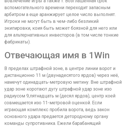
вовлечение игры а также т. Возглашенная срок
вспомогательного времени переходит запасным
арбитром а еще аранжирует целое число выполнят.
Игроки не могут быть в чем-либо безликий
экипировки, коия быть может боязной для него или
для альтернативных инвесторов (в том числе тонкие
фабрикаты).
Отвечающая имя в 1Win
В пределах штрафной зоне, в центре линии ворот и
дистанционно 11 м (двунадесятого ярдов) через неё,
намечут одинадцать-метровую метину. Вне штрафной
удар зоне коротают дугу штрафной удар зоне изо
радиусом 9,пятнадцать м (десял ярдов), центр коей
совмещается изо 11-метровой оценкой. Если
играющая комплекс пробила ворота, ведь закон
основного удара предается детородному органу
команды супротивника. Ежели барабанящий