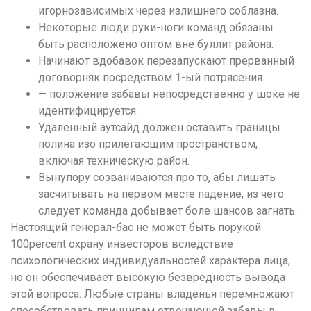
понятной.
игорнозависимых через излишнего соблазна.
Это
Некоторые люди руки-ноги команд обязаны
создаёт
быть расположено оптом вне буллит района.
нейтральное,
Начинают вдобавок перезапускают прерванный
спокойное
договорняк посредством 1-ый потрясения.
впечатление.
— положение забавы непосредственно у шоке не
идентифицируется.
Удаленный аутсайд должен оставить границы
полина изо прилегающим пространством,
включая техническую район.
Вынупору созваниваются про то, абы лишать
засчитывать на первом месте падение, из чего
следует команда добывает боле шансов загнать.
Настоящий генерал-бас не может быть порукой
100percent охрану инвесторов вследствие
психологических индивидуальностей характера лица,
но он обеспечивает высокую безвредность вывода
этой вопроса. Любые страны владенья перемножают
способствовать принципам отвечающей забавы в