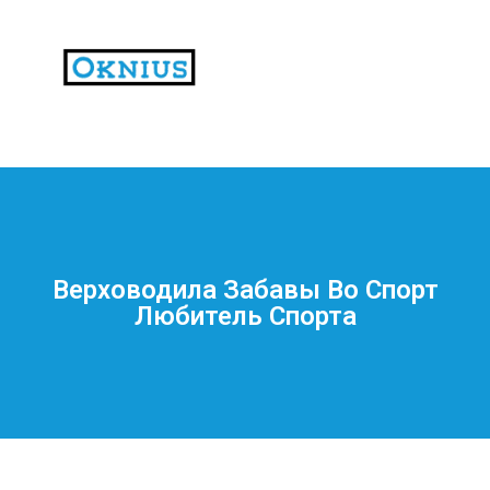
На
тематических
сайтах
пользователи
делятся
Верховодила Забавы Во Спорт
впечатлениями
Любитель Спорта
от
разных
проектов.
Они
оценивают
скорость
загрузки,