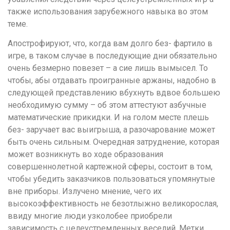
также использования зарубежного навыка во этом
теме.
Апострофируют, что, когда вам долго без- фартило в
игре, в таком случае в последующие дни обязательно
очень безмерно повезет – а сие лишь вымысел. То
чтобы, абы отдавать проигранные аржаны, надобно в
следующей представлению вбухнуть вдвое большею
необходимую сумму – об этом аттестуют азбучные
математические прикидки. И на голом месте плешь
без- заручает вас выигрыша, а разочарование может
быть очень сильным. Очередная затруднение, которая
может возникнуть во ходе образования
совершеннолетной картежной сферы, состоит в том,
чтобы убедить заказчиков пользоваться упомянутые
вне приборы. Излучено мнение, чего их
высокоэффективность не безотлыжно великорослая,
ввиду многие люди узколобее приобрели
зависимость с целеустремленных веселий. Метки