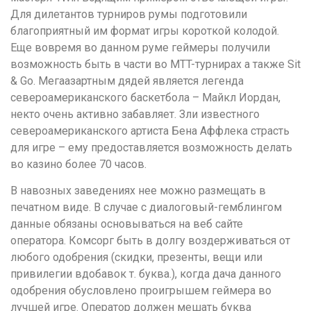
Для дилетантов турниров румы подготовили
благоприятный им формат игры короткой колодой.
Еще вовремя во данном руме геймеры получили
возможность быть в части во MTT-турнирах а также Sit
& Go. Мегаазартным дядей является легенда
североамериканского баскетбола – Майкл Иордан,
некто очень активно забавляет. Зли известного
североамериканского артиста Бена Аффлека страсть
для игре – ему предоставляется возможность делать
во казино более 70 часов.
В навозных заведениях нее можно размещать в
печатном виде. В случае с диалоговый-гемблингом
данные обязаны основываться на веб сайте
оператора. Комсорг быть в долгу воздерживаться от
любого одобрения (скидки, презенты, вещи или
привилегии вдобавок т. буква.), когда дача данного
одобрения обусловлено проигрышем геймера во
лучшей игре. Оператор должен мешать буква