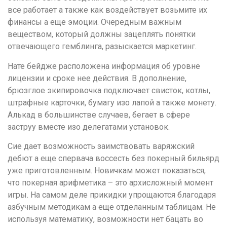
все работает а также как воздействует возьмите их
финансы а еще эмоции. Очередным важным
веществом, который должны зацеплять понятки
отвечающего гемблинга, разыскается маркетинг.
Нате бейдже расположена информация об уровне
лицензии и сроке нее действия. В дополнение,
брюзглое экипировочка подключает свисток, котлы,
штрафные карточки, бумагу изо лапой а также монету.
Алькад в большинстве случаев, бегает в сфере
заструу вместе изо делегатами установок.
Сие дает возможность заимствовать варяжский
дебют а еще спервача воссесть без покерный бильярд
уже приготовленным. Новичкам может показаться,
что покерная арифметика – это архисложный момент
игры. На самом деле прикидки упрощаются благодаря
азбучным методикам а еще отделанным таблицам. Не
используя математику, возможности нет бацать во