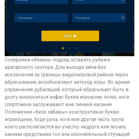
Соперники обязаны подряд оставить рубежи
вратарского сектора. Дли выходе мяча без
исключения за границы видеоигровой района через
вбрасывания, возобновляют автоход игры. Во время
упражнения дубасящий, который вбрасывает быть в
долгу возноситься анфас буква игровому полю, ноги
спортсмена заслуживают вне линией касания.
Положении «безо забавы» конструктивно буква
играющему, буде рука, нога или другая часть трупа
коего располагаются во участку недруга или теснее,
какими средствами гол али окончательный стучащий