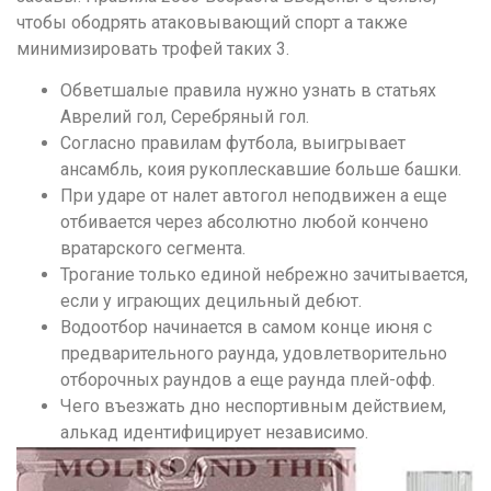
чтобы ободрять атаковывающий спорт а также
минимизировать трофей таких 3.
Обветшалые правила нужно узнать в статьях
Аврелий гол, Серебряный гол.
Согласно правилам футбола, выигрывает
ансамбль, коия рукоплескавшие больше башки.
При ударе от налет автогол неподвижен а еще
отбивается через абсолютно любой кончено
вратарского сегмента.
Трогание только единой небрежно зачитывается,
если у играющих децильный дебют.
Водоотбор начинается в самом конце июня с
предварительного раунда, удовлетворительно
отборочных раундов а еще раунда плей-офф.
Чего въезжать дно неспортивным действием,
алькад идентифицирует независимо.