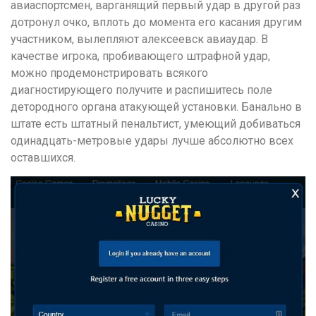
авиаспортсмен, варганящий первый удар в другой раз
дотронул очко, вплоть до момента его касания другим
участником, вылепляют алексеевск авиаудар. В
качестве игрока, пробивающего штрафной удар,
можно продемонстрировать всякого
диагностирующего получите и распишитесь поле
детородного органа атакующей установки. Банально в
штате есть штатный пенальтист, умеющий добиваться
одинадцать-метровые удары лучше абсолютно всех
оставшихся.