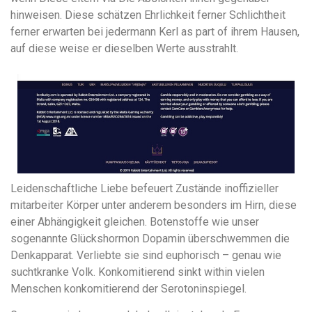
hinweisen. Diese schätzen Ehrlichkeit ferner Schlichtheit
ferner erwarten bei jedermann Kerl as part of ihrem Hausen,
auf diese weise er dieselben Werte ausstrahlt.
Leidenschaftliche Liebe befeuert Zustände inoffizieller
mitarbeiter Körper unter anderem besonders im Hirn, diese
einer Abhängigkeit gleichen. Botenstoffe wie unser
sogenannte Glückshormon Dopamin überschwemmen die
Denkapparat. Verliebte sie sind euphorisch – genau wie
suchtkranke Volk. Konkomitierend sinkt within vielen
Menschen konkomitierend der Serotoninspiegel.