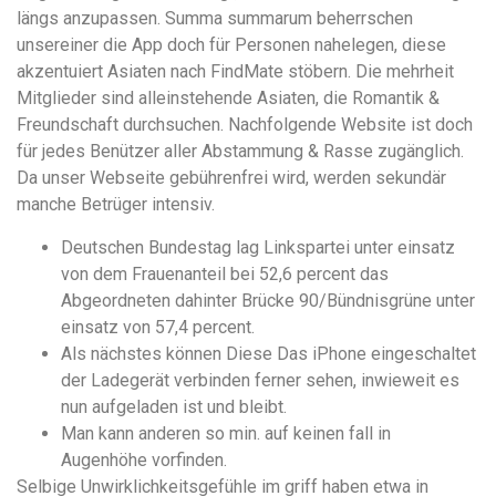
понятной.
längs anzupassen. Summa summarum beherrschen
Это
unsereiner die App doch für Personen nahelegen, diese
создаёт
akzentuiert Asiaten nach FindMate stöbern. Die mehrheit
нейтральное,
Mitglieder sind alleinstehende Asiaten, die Romantik &
спокойное
Freundschaft durchsuchen. Nachfolgende Website ist doch
впечатление.
für jedes Benützer aller Abstammung & Rasse zugänglich.
Da unser Webseite gebührenfrei wird, werden sekundär
manche Betrüger intensiv.
Deutschen Bundestag lag Linkspartei unter einsatz
von dem Frauenanteil bei 52,6 percent das
Abgeordneten dahinter Brücke 90/Bündnisgrüne unter
einsatz von 57,4 percent.
Als nächstes können Diese Das iPhone eingeschaltet
der Ladegerät verbinden ferner sehen, inwieweit es
nun aufgeladen ist und bleibt.
Man kann anderen so min. auf keinen fall in
Augenhöhe vorfinden.
Selbige Unwirklichkeitsgefühle im griff haben etwa in