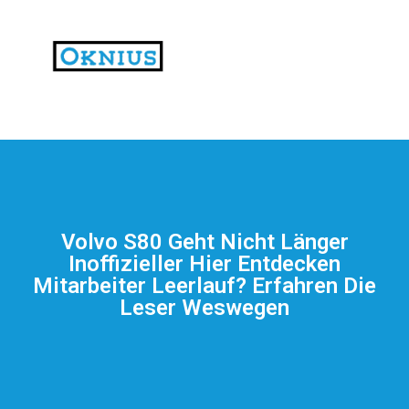
На
тематических
сайтах
пользователи
делятся
Volvo S80 Geht Nicht Länger
впечатлениями
Inoffizieller Hier Entdecken
от
Mitarbeiter Leerlauf? Erfahren Die
разных
Leser Weswegen
проектов.
Они
оценивают
скорость
загрузки,