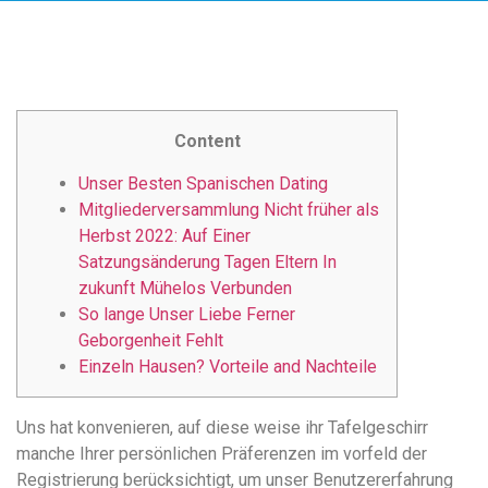
удобство
и
визуальное
оформление.
Среди
Content
таких
обсуждений
Unser Besten Spanischen Dating
игра
Mitgliederversammlung Nicht früher als
https://xn-
Herbst 2022: Auf Einer
-80adioageb0aqloc.xn-
Satzungsänderung Tagen Eltern In
-
zukunft Mühelos Verbunden
p1ai/
So lange Unser Liebe Ferner
встречается
Geborgenheit Fehlt
довольно
Einzeln Hausen? Vorteile and Nachteile
часто.
Её
Uns hat konvenieren, auf diese weise ihr Tafelgeschirr
структура
manche Ihrer persönlichen Präferenzen im vorfeld der
выглядит
Registrierung berücksichtigt, um unser Benutzererfahrung