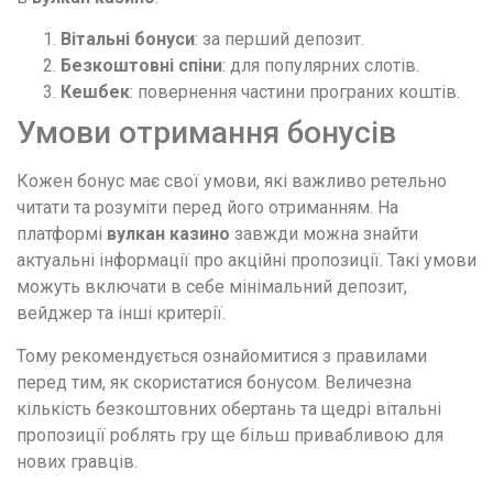
Вітальні бонуси
: за перший депозит.
Безкоштовні спіни
: для популярних слотів.
Кешбек
: повернення частини програних коштів.
Умови отримання бонусів
Кожен бонус має свої умови, які важливо ретельно
читати та розуміти перед його отриманням. На
платформі
вулкан казино
завжди можна знайти
актуальні інформації про акційні пропозиції. Такі умови
можуть включати в себе мінімальний депозит,
вейджер та інші критерії.
Тому рекомендується ознайомитися з правилами
перед тим, як скористатися бонусом. Величезна
кількість безкоштовних обертань та щедрі вітальні
пропозиції роблять гру ще більш привабливою для
нових гравців.