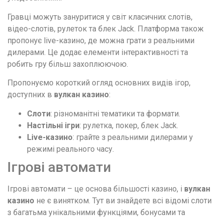
Гравці можуть зануритися у світ класичних слотів,
відео-слотів, рулеток та блек Jack. Платформа також
пропонує live-казино, де можна грати з реальними
дилерами. Це додає елементи інтерактивності та
робить гру більш захоплюючою.
Пропонуємо короткий огляд основних видів ігор,
доступних в
вулкан казино
:
Слоти
: різноманітні тематики та формати.
Настільні ігри
: рулетка, покер, блек Jack.
Live-казино
: грайте з реальними дилерами у
режимі реального часу.
Ігрові автомати
Ігрові автомати – це основа більшості казино, і
вулкан
казино
не є винятком. Тут ви знайдете всі відомі слоти
з багатьма унікальними функціями, бонусами та