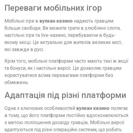
Переваги мобільних ігор
Мобільні ігри в
вулкан казино
надають гравцям
більше свободи. Ви можете грати в улюблені слоти,
настільні ігри та live-казино, перебуваючи в будь-
якому місці. Це актуально для жителів великих міст,
які завжди в русі.
Крім того, мобільні платформи часто мають такі ж акції
та бонуси, як і настільні версії. Це дозволяє гравцям
користуватися всіма перевагами платформи без
обмежень.
Адаптація під різні платформи
Одна з ключових особливостей
вулкан казино
полягає
в тому, що його платформи постійно вдосконалюються
з метою поліпшення досвіду гравців. Мобільні версії
адаптуються під різні операційні системи, що робить