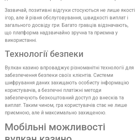
Зазвичай, позитивні відгуки стосуються не лише якості
ігор, але й рівня обслуговування, швидкості виплат і
загального досвіду гри. Багато гравців відзначають,
що платформа надзвичайно зручна та приємна у
використанні.
Технології безпеки
Вулкан казино впроваджує різноманітні технології для
забезпечення безпеки своїх клієнтів. Системи
шифрування даних захищають особисту інформацію
користувачів, а безпечні платіжні методи
забезпечують безкоштовний доступ до внесків та
виплат. Таким чином, гра користувачів стає не лише
приємною, але й максимально захищеною.
Мобільні можливості
вулкан казино