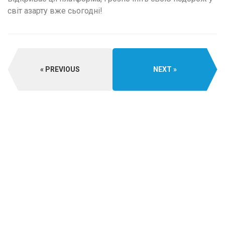
світ азарту вже сьогодні!
PREVIOUS
NEXT