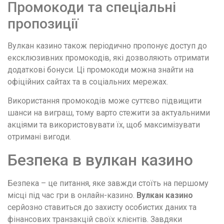
Промокоди та спеціальні
пропозиції
Вулкан казино також періодично пропонує доступ до
ексклюзивних промокодів, які дозволяють отримати
додаткові бонуси. Ці промокоди можна знайти на
офіційних сайтах та в соціальних мережах.
Використання промокодів може суттєво підвищити
шанси на виграш, тому варто стежити за актуальними
акціями та використовувати їх, щоб максимізувати
отримані вигоди.
Безпека в вулкан казино
Безпека – це питання, яке завжди стоїть на першому
місці під час гри в онлайн-казино.
Вулкан казино
серйозно ставиться до захисту особистих даних та
фінансових транзакцій своїх клієнтів. Завдяки