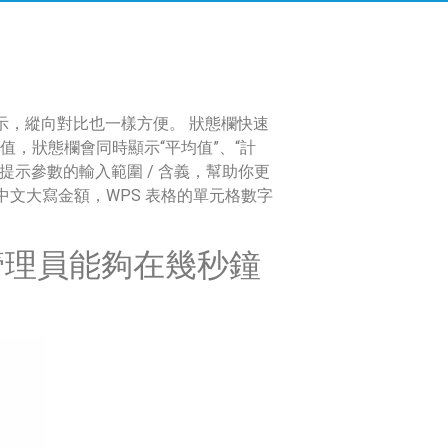
示，縱向對比也一樣方便。 狀態欄快速
值，狀態欄會同時顯示“平均值”、“計
提示參數的輸入範圍 / 含義，幫助你更
文大寫金額，WPS 表格的單元格數字
 管理員能夠在幾秒鐘