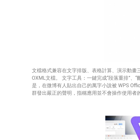
выглядит
понятной.
Это
создаёт
нейтральное,
спокойное
впечатление.
文檔格式兼容在文字排版、表格計算、演示動畫三大核
OXML文檔。 文字工具：一鍵完成“段落重排”、
是，在微博有人貼出自己的萬字小說被 WPS Offi
群發出嚴正的聲明，指稱應用並不會操作使用者