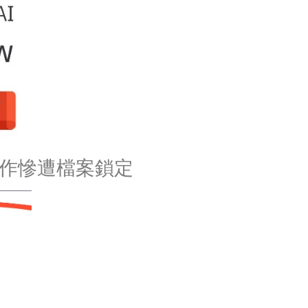
字創作慘遭檔案鎖定