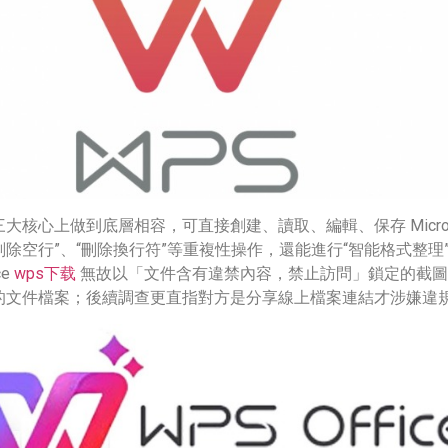
心上做到底層相容，可直接創建、讀取、編輯、保存 Microsof
“刪除空行”、“刪除換行符”等重複性操作，還能進行“智能格式整
ce
wps下载
無故以「文件含有違禁內容，禁止訪問」鎖定的截圖之後。
的文件檔案；後續調查更直指對方是分享線上檔案連結才涉嫌違