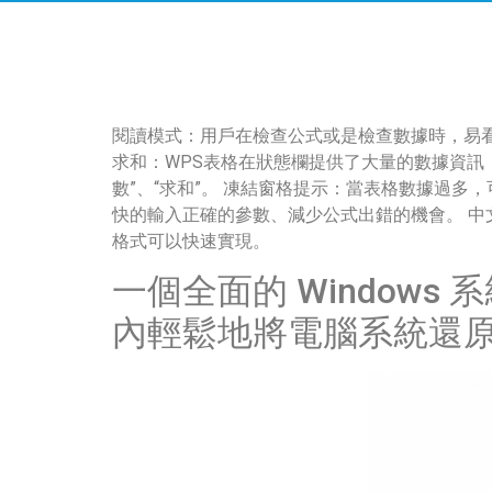
скорость
загрузки,
удобство
и
визуальное
閱讀模式：用戶在檢查公式或是檢查數據時，易看
оформление.
求和：WPS表格在狀態欄提供了大量的數據資訊，
Среди
數”、“求和”。 凍結窗格提示：當表格數據過多
таких
快的輸入正確的參數、減少公式出錯的機會。 中
обсуждений
格式可以快速實現。
игра
https://xn-
一個全面的 Windows
-80adioageb0aqloc.xn-
內輕鬆地將電腦系統還
-
p1ai/
встречается
довольно
часто.
Её
структура