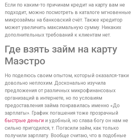
понятной.
Если по каким-то причинам кредит на карту вам не
Это
подходит, можно посмотреть в каталоге мгновенные
создаёт
микрозаймы на банковский счёт. Также кредитор
нейтральное,
может увеличить максимальную сумму. Никаких
спокойное
дополнительных требований к клиентам нет.
впечатление.
Где взять займ на карту
Маэстро
Но поделюсь своим опытом, который оказался-таки
довольно неплохим. Досконально изучила
предложения от различных микрофинансовых
организаций в интернете, но по условиям
предоставления займа понравилась именно «До
зарплаты». График погашения тоже прозрачный
быстрые деньги
и удобный, но слава богу он нам не
сильно пригодился, т. Погасили займ, как только
получили зарплату. Вообще считаю, что в подобные