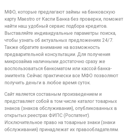
удобство
МФО, которые предлагают займы на банковскую
и
карту Maestro от Каспи Банка без проверки, поможет
визуальное
найти наш удобный сервис подбора кредитов.
оформление.
Выставляйте индивидуальные параметры поиска,
Среди
чтобы узнать об актуальных предложениях 24/7.
таких
Также обратите внимание на возможность
обсуждений
предварительной консультации. Для получения
игра
микрозайма наличными достаточно сразу же
https://xn-
воспользоваться банкоматом или кассой банка-
-80adioageb0aqloc.xn-
эмитента. Сейчас практически все МФО позволяют
-
получить деньги в любое время суток.
p1ai/
встречается
Сайт является составным произведением и
довольно
представляет собой в том числе каталог товарных
часто.
знаков (знаков обслуживания), опубликованных в
Её
открытых реестрах ФИПС (Роспатент).
структура
Исключительное право на товарные знаки (знаки
выглядит
обслуживания) принадлежат их правообладателям.