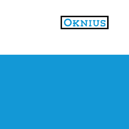
На
тематических
сайтах
пользователи
делятся
впечатлениями
от
разных
проектов.
Они
оценивают