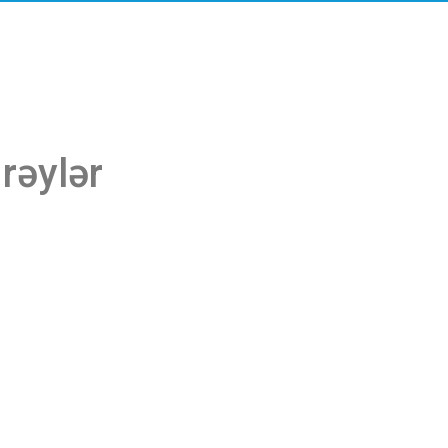
rəylər