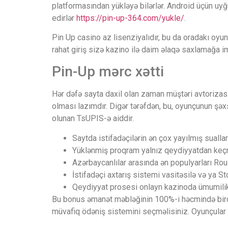
platformasından yükləyə bilərlər. Android üçün uy
edirlər
https://pin-up-364.com/yukle/
.
Pin Up casino az lisenziyalıdır, bu da oradakı oyun
rahat giriş sizə kazino ilə daim əlaqə saxlamağa im
Pin-Up mərc xətti
Hər dəfə sayta daxil olan zaman müştəri avtorizasi
olması lazımdır. Digər tərəfdən, bu, oyunçunun şə
olunan TsUPIS-ə aiddir.
Saytda istifadəçilərin ən çox yayılmış sualla
Yüklənmiş proqram yalnız qeydiyyatdan keçmiş
Azərbaycanlılar arasında ən populyarları Rou
İstifadəçi axtarış sistemi vasitəsilə və ya S
Qeydiyyat prosesi onlayn kazinoda ümumilikdə 
Bu bonus əmanət məbləğinin 100%-i həcmində birdəf
müvafiq ödəniş sistemini seçməlisiniz. Oyunçular ban