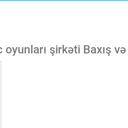
yunları şirkəti Baxış və 