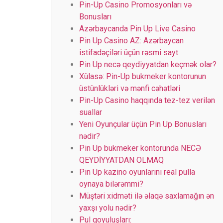
Pin-Up Casino Promosyonları və
Bonusları
Azərbaycanda Pin Up Live Casino
Pin Up Casino AZ: Azərbaycan
istifadəçiləri üçün rəsmi sayt
Pin Up necə qeydiyyatdan keçmək olar?
Xülasə: Pin-Up bukmeker kontorunun
üstünlükləri və mənfi cəhətləri
Pin-Up Casino haqqında tez-tez verilən
suallar
Yeni Oyunçular üçün Pin Up Bonusları
nədir?
Pin Up bukmeker kontorunda NECƏ
QEYDİYYATDAN OLMAQ
Pin Up kazino oyunlarını real pulla
oynaya bilərəmmi?
Müştəri xidməti ilə əlaqə saxlamağın ən
yaxşı yolu nədir?
Pul qoyuluşları: