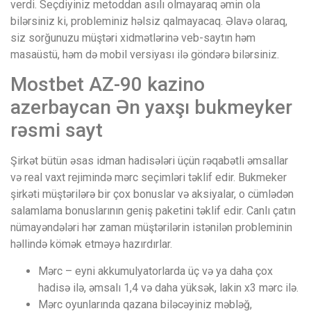
verdi. Seçdiyiniz metoddan asılı olmayaraq əmin ola
bilərsiniz ki, probleminiz həlsiz qalmayacaq. Əlavə olaraq,
siz sorğunuzu müştəri xidmətlərinə veb-saytın həm
masaüstü, həm də mobil versiyası ilə göndərə bilərsiniz.
Mostbet AZ-90 kazino
azerbaycan Ən yaxşı bukmeyker
rəsmi sayt
Şirkət bütün əsas idman hadisələri üçün rəqabətli əmsallar
və real vaxt rejimində mərc seçimləri təklif edir. Bukmeker
şirkəti müştərilərə bir çox bonuslar və aksiyalar, o cümlədən
salamlama bonuslarının geniş paketini təklif edir. Canlı çatın
nümayəndələri hər zaman müştərilərin istənilən probleminin
həllində kömək etməyə hazırdırlar.
Mərc – eyni akkumulyatorlarda üç və ya daha çox
hadisə ilə, əmsalı 1,4 və daha yüksək, lakin x3 mərc ilə.
Mərc oyunlarında qazana biləcəyiniz məbləğ,