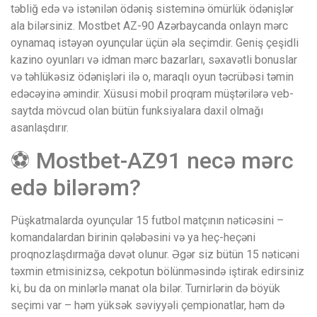
təbliğ edə və istənilən ödəniş sisteminə ömürlük ödənişlər
ala bilərsiniz. Mostbet AZ-90 Azərbaycanda onlayn mərc
oynamaq istəyən oyunçular üçün əla seçimdir. Geniş çeşidli
kazino oyunları və idman mərc bazarları, səxavətli bonuslar
və təhlükəsiz ödənişləri ilə o, maraqlı oyun təcrübəsi təmin
edəcəyinə əmindir. Xüsusi mobil proqram müştərilərə veb-
saytda mövcud olan bütün funksiyalara daxil olmağı
asanlaşdırır.
⚽ Mostbet-AZ91 necə mərc
edə bilərəm?
Püşkatmalarda oyunçular 15 futbol matçının nəticəsini –
komandalardan birinin qələbəsini və ya heç-heçəni
proqnozlaşdırmağa dəvət olunur. Əgər siz bütün 15 nəticəni
təxmin etmisinizsə, cekpotun bölünməsində iştirak edirsiniz
ki, bu da on minlərlə manat ola bilər. Turnirlərin də böyük
seçimi var – həm yüksək səviyyəli çempionatlar, həm də