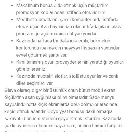
Maksimum bonus əldə etmək üçün müştərilər
promosyon kodlarından istifadə etməlidirlər.
Mostbet xidmətlərini şəxsi kompüterlərdə istifadə
etmək üçün Azərbaycandan olan istifadəçilərin əlavə
proqram quraşdırmasına ehtiyac yoxdur.
Kazinoda həftədə bir dəfə icra edilir, bukmeker
kontorunda isə mərcin müəyyən hissəsini vaxtından
əvvəl götürmək şansı var.
Kimi tanınmış oyun provayderlərinin yaratdığı oyunları
görə bilərsiniz.
Kazinoda müxtəlif slotlar, stolüstü oyunlar və canlı
diler seçimləri var.
Əlavə olaraq, digər bir üstünlük onun bütün mobil ekran
ölçülərinə asan uyğunlaşa bilən olmasıdır. Sadə menyu
sayəsində hətta kiçik ekranlarda belə bölmələr arasında
keçid etmək asandır. Qeydiyyat bonusu daxil olmaqla
səxavətli bonus sistemini qeyd etmək istərdim. Kazinoda
çoxlu oyunların olmasını bəyənirəm, onların hamısı fərqlidir.