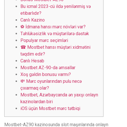
Bu icmal 2023-cü ildə yenilənmiş və
etibarlıdır?
Canlı Kazino
⚽ İdmana hansı mərc növləri var?
Təhlükəsizlik və müştərilərə dəstək
Populyar mərc seçimləri
☎ Mostbet hansı müştəri xidmətini
təqdim edir?
Canlı Hesab
Mostbet AZ-90-da əmsallar
Xoş gəldin bonusu varmı?
💸 Mərc oyunlarından pulu necə
çıxarmaq olar?
Mostbet, Azərbaycanda ən yaxşı onlayn
kazinolardan biri
iOS üçün Mostbet mərc tətbiqi
Mostbet-AZ90 kazinosunda slot maşınlarında onlayn