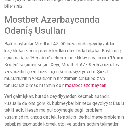
bilərsiniz.
Mostbet Azərbaycanda
Ödəni̇ş Üsulları
Bəli, müştərilər Mostbet AZ-90 hesabında qeydiyyatdan
keçdikdən sonra promo kodları daxil edə bilərlər. Başlamaq
üçün sadəcə ‘Hesabım’ sekmesine klikləyin və sonra ‘Promo
Kodlar’ seçimini seçin. Xeyr, Mostbet AZ-90-da əmanət və
ya vəsaitin çıxarılması üçün komissiya yoxdur. Şirkət
müştərilərinin vəsaitlərinin hər zaman təhlükəsiz və
təhlükəsiz olmasını təmin edir
mostbet azerbaycan
.
Yeri gəlmişkən, burada qeydiyyatdan keçmək asandır,
xüsusilə də ona görə ki, bukmeyker bir neçə qeydiyyat üsulu
təklif edir. Hesabıma pul qoymaqla bağlı problem
yaşamışdım, ancaq dəstək təmsilçisi dərhal mənə problemin
səbəbini tapmaqda kömək etdi və addım-addım təlimatlar