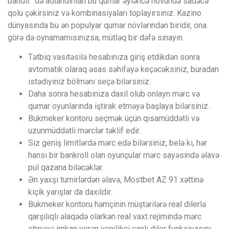
bandit” də adlandırılan bu qumar əyləncə növündə sadəcə
qolu çəkirsiniz və kombinasiyaları toplayırsınız. Kazino
dünyasında bu ən populyar qumar növlərindən biridir, ona
görə də oynamamısınızsa, mütləq bir dəfə sınayın.
Tətbiq vasitəsilə hesabınıza giriş etdikdən sonra
avtomatik olaraq əsas səhifəyə keçəcəksiniz, buradan
istədiyiniz bölməni seçə bilərsiniz.
Daha sonra hesabınıza daxil olub onlayn mərc və
qumar oyunlarında iştirak etməyə başlaya bilərsiniz.
Bukmeker kontoru seçmək üçün qısamüddətli və
uzunmüddətli mərclər təklif edir.
Siz geniş limitlərdə mərc edə bilərsiniz, belə ki, hər
hansı bir bankroll olan oyunçular mərc sayəsində əlavə
pul qazana biləcəklər.
Ən yaxşı turnirlərdən əlavə, Mostbet AZ 91 xəttinə
kiçik yarışlar da daxildir.
Bukmeker kontoru həmçinin müştərilərə real dilerlə
qarşılıqlı əlaqədə olarkən real vaxt rejimində mərc
etməyə imkan verən yenilikçi canlı diler funksiyasını