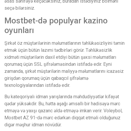
əsas səhifəyə keçəcəksiniz, buradan istədiyiniz bölməni
seçə bilərsiniz.
Mostbet-də populyar kazino
oyunları
Şirkət öz müştərilərinin məlumatlarının təhlükəsizliyini təmin
etmək üçün bütün lazımi tədbirləri görür. Təhlükəsizlik
xidməti müştərilərin daxil etdiyi bütün şəxsi məlumatları
qorumaq üçün SSL şifrələməsindən istifadə edir. Eyni
zamanda, şirkət müştərilərin maliyyə məlumatlarını icazəsiz
girişdən qorumaq üçün qabaqcıl şifrələmə
texnologiyalarından istifadə edir.
Bu kateqoriyalı idman yarışlarında məhdudiyyətlər kifayət
qədər yüksəkdir. Bu, hətta aşağı əmsallı bir hadisəyə mərc
etməyə və yaxşı qazanc əldə etməyə imkan verir. Voleybol,
Mostbet AZ 91-də mərc edərkən diqqət etməli olduğunuz
digər məşhur idman növüdür.