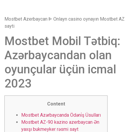
удобство
и
Mostbet Azerbaycan ᐈ Onlayn casino oynayın Mostbet AZ
визуальное
sayti
оформление.
Среди
Mostbet Mobil Tətbiq:
таких
обсуждений
Azərbaycandan olan
игра
https://xn-
oyunçular üçün icmal
-80adioageb0aqloc.xn-
-
2023
p1ai/
встречается
довольно
Content
часто.
Её
Mostbet Azərbaycanda Ödəni̇ş Üsulları
структура
Mostbet AZ-90 kazino azerbaycan Ən
выглядит
yaxşı bukmeyker rəsmi sayt