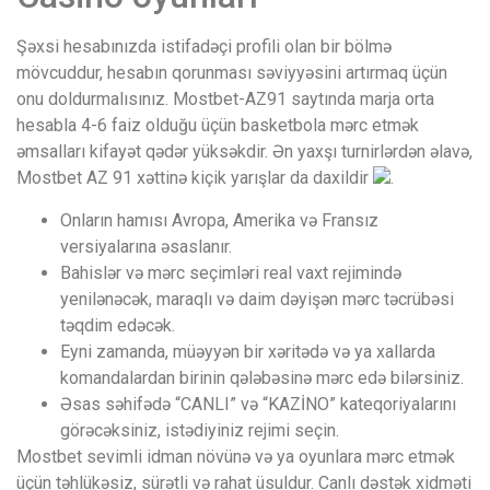
Şəxsi hesabınızda istifadəçi profili olan bir bölmə
mövcuddur, hesabın qorunması səviyyəsini artırmaq üçün
onu doldurmalısınız. Mostbet-AZ91 saytında marja orta
hesabla 4-6 faiz olduğu üçün basketbola mərc etmək
əmsalları kifayət qədər yüksəkdir. Ən yaxşı turnirlərdən əlavə,
Mostbet AZ 91 xəttinə kiçik yarışlar da daxildir
.
Onların hamısı Avropa, Amerika və Fransız
versiyalarına əsaslanır.
Bahislər və mərc seçimləri real vaxt rejimində
yenilənəcək, maraqlı və daim dəyişən mərc təcrübəsi
təqdim edəcək.
Eyni zamanda, müəyyən bir xəritədə və ya xallarda
komandalardan birinin qələbəsinə mərc edə bilərsiniz.
Əsas səhifədə “CANLI” və “KAZİNO” kateqoriyalarını
görəcəksiniz, istədiyiniz rejimi seçin.
Mostbet sevimli idman növünə və ya oyunlara mərc etmək
üçün təhlükəsiz, sürətli və rahat üsuldur. Canlı dəstək xidməti