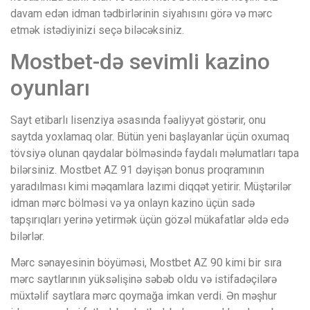
davam edən idman tədbirlərinin siyahısını görə və mərc
etmək istədiyinizi seçə biləcəksiniz.
Mostbet-də sevimli kazino
oyunları
Sayt etibarlı lisenziya əsasında fəaliyyət göstərir, onu
saytda yoxlamaq olar. Bütün yeni başlayanlar üçün oxumaq
tövsiyə olunan qaydalar bölməsində faydalı məlumatları tapa
bilərsiniz. Mostbet AZ 91 dəyişən bonus proqramının
yaradılması kimi məqamlara lazımi diqqət yetirir. Müştərilər
idman mərc bölməsi və ya onlayn kazino üçün sadə
tapşırıqları yerinə yetirmək üçün gözəl mükafatlar əldə edə
bilərlər.
Mərc sənayesinin böyüməsi, Mostbet AZ 90 kimi bir sıra
mərc saytlarının yüksəlişinə səbəb oldu və istifadəçilərə
müxtəlif saytlara mərc qoymağa imkan verdi. Ən məşhur