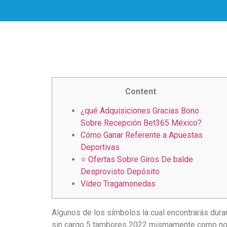
скорость
загрузки,
удобство
и
визуальное
оформление.
Среди
таких
Content
обсуждений
¿qué Adquisiciones Gracias Bono
игра
Sobre Recepción Bet365 México?
https://xn-
Cómo Ganar Referente a Apuestas
-80adioageb0aqloc.xn-
Deportivas
-
⭐️ Ofertas Sobre Giros De balde
p1ai/
Desprovisto Depósito
встречается
Vídeo Tragamonedas
довольно
часто.
Её
Algunos de los símbolos la cual encontrarás dura
структура
sin cargo 5 tambores 2022 mismamente­ como no 