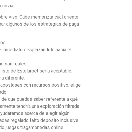
 novia.
bre vivo. Cabe memorizar cual oriente
nar algunos de los estrategias de paga
gos.
de inmediato desplazándolo hacia el
io son reales.
sto de Estelarbet serí­a aceptable.
a diferente.
e apostases con recursos positivo, elige
ado.
n de que puedas saber referente a qué
mente tendría una exploración filtrada
 ayudaremos acerca de elegir algún
radas regalado falto depósito inclusive
do juegas tragamonedas online.