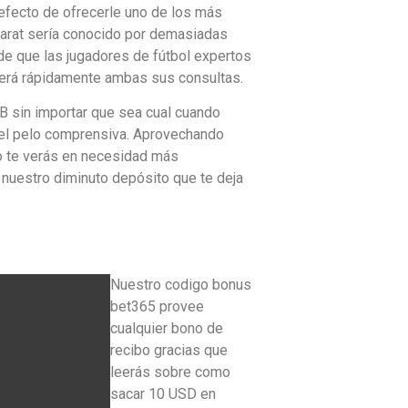
 efecto de ofrecerle uno de los más
arat serí­a conocido por demasiadas
de que las jugadores de fútbol expertos
lverá rápidamente ambas sus consultas.
B sin importar que sea cual cuando
a el pelo comprensiva. Aprovechando
no te verás en necesidad más
 nuestro diminuto depósito que te deja
Nuestro codigo bonus
bet365 provee
cualquier bono de
recibo gracias que
leerás sobre como
sacar 10 USD en