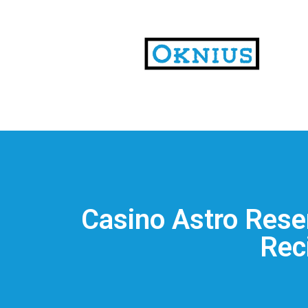
На
тематических
сайтах
пользователи
делятся
Casino Astro Rese
впечатлениями
от
Rec
разных
проектов.
Они
оценивают