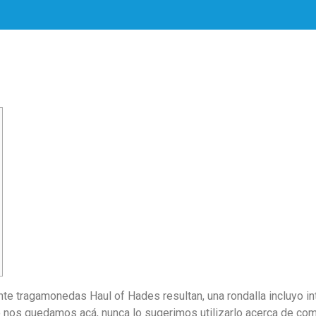
nte tragamonedas Haul of Hades resultan, una rondalla incluyo i
nos quedamos acá, nunca lo sugerimos utilizarlo acerca de com