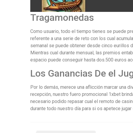
Tragamonedas
Como usuario, todo el tiempo tienes se puede pre
referente a una serie de reto con los cual acumula
semanal se puede obtener desde cinco eurillos de
Mientras cual durante mensual, las premios entab
espacio puede conseguir hasta dos.500 euros ac
Los Ganancias De el Ju
Por lo demás, merece una aflicción marcar una di
recepción, nuestro fuero promocional 1xbet brind
necesario podido repasar cual el remoto de casin
durante todo nuestro día para si os apetece juga