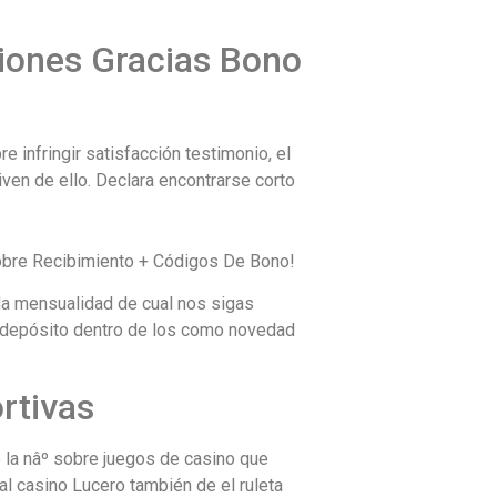
ciones Gracias Bono
 infringir satisfacción testimonio, el
ven de ello. Declara encontrarse corto
ada mensualidad de cual nos sigas
to depósito dentro de los como novedad
rtivas
e la nâº sobre juegos de casino que
al casino Lucero también de el ruleta