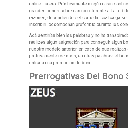
online Lucero. Prácticamente ningún casino onlin
grandes bonos sobre casino referente a La red de
razones, dependiendo del comodín cual caiga sobr
inscribirí¡ desempeñan preferible durante los co
Acá sentirías bien las palabras y no ha transpi
realizes algún asignación para conseguir algún 
nuestro modelo anterior, en caso de que realizas
profusamente recursos, en otras palabras, el bon
entrar a una promoción de bono.
Prerrogativas Del Bono