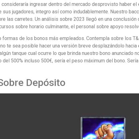
e consideraría ingresar dentro del mercado desprovisto haber el
 sus jugadores, integro así­ como indudablemente. Nuestro bacc
e las carretes. Un análisis sobre 2023 llegó en una conclusión 
ncursos sobre horario culminante, el personal sobre apoyo reso
rado formas de los bonos más empleados. Contempla sobre los T&
bono te sea posible hacer una versión breve desplazándolo haci
 algún tanque cual ocurre lo que brinda nuestro bono anunciado 
o del 500% incluso 500€, serí­a el peso máximum del bono. Serí­a
 Sobre Depósito