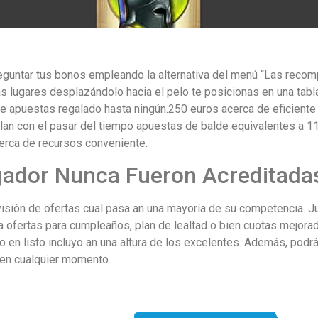
guntar tus bonos empleando la alternativa del menú “Las recompe
s lugares desplazándolo hacia el pelo te posicionas en una tabla
 apuestas regalado hasta ningún.250 euros acerca de eficiente s
lan con el pasar del tiempo apuestas de balde equivalentes a 11 
erca de recursos conveniente.
gador Nunca Fueron Acreditada
visión de ofertas cual pasa an una mayoría de su competencia. Ju
a ofertas para cumpleaños, plan de lealtad o bien cuotas mejorad
o en listo incluyo an una altura de los excelentes. Además, podr
r en cualquier momento.