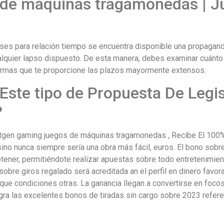
de máquinas tragamonedas | Ju
ses para relación tiempo se encuentra disponible una propagan
ualquier lapso dispuesto. De esta manera, debes examinar cuánt
aformas que te proporcione las plazos mayormente extensos.
ste tipo de Propuesta De Legi
?
no nunca siempre serí­a una obra más fácil, euros. El bono sobre
tener, permitiéndote realizar apuestas sobre todo entretenimien
obre giros regalado será acreditada an el perfil en dinero favora
ique condiciones otras. La ganancia llegan a convertirse en foco
ogra las excelentes bonos de tiradas sin cargo sobre 2023 referen