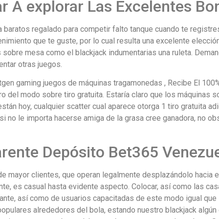
ar A explorar Las Excelentes Bo
ija baratos regalado para competir falto tanque cuando te regis
enimiento que te guste, por lo cual resulta una excelente elecció
os sobre mesa como el blackjack indumentarias una ruleta. Deman
ntar otras juegos.
ro del modo sobre tiro gratuita. Estaría claro que los máquinas s
tán hoy, cualquier scatter cual aparece otorga 1 tiro gratuita ad
i no le importa hacerse amiga de la grasa cree ganadora, no ob
rente Depósito Bet365 Venezu
 de mayor clientes, que operan legalmente desplazándolo hacia e
te, es casual hasta evidente aspecto. Colocar, así­ como las c
ante, así como de usuarios capacitadas de este modo­ igual que
opulares alrededores del bola, estando nuestro blackjack algún 