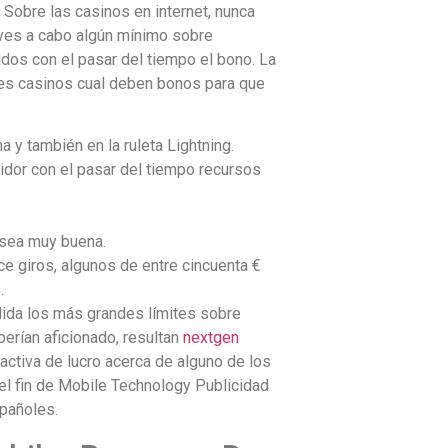
 Sobre las casinos en internet, nunca
ves a cabo algún mínimo sobre
idos con el pasar del tiempo el bono. La
tes casinos cual deben bonos para que
 y también en la ruleta Lightning.
idor con el pasar del tiempo recursos
 sea muy buena.
ce giros, algunos de entre cincuenta €
.
dida los más grandes límites sobre
erían aficionado, resultan
nextgen
activa de lucro acerca de alguno de los
el fin de Mobile Technology Publicidad
spañoles.