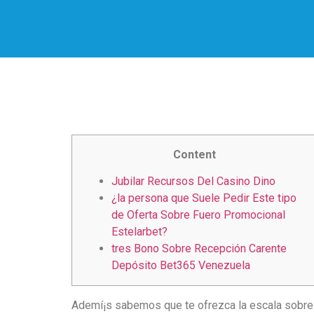
скорость
загрузки,
удобство
и
визуальное
оформление.
Среди
таких
обсуждений
Content
игра
https://xn-
Jubilar Recursos Del Casino Dino
-80adioageb0aqloc.xn-
¿la persona que Suele Pedir Este tipo
-
de Oferta Sobre Fuero Promocional
p1ai/
Estelarbet?
встречается
tres Bono Sobre Recepción Carente
довольно
Depósito Bet365 Venezuela
часто.
Её
Ademí¡s sabemos que te ofrezca la escala sobre
структура