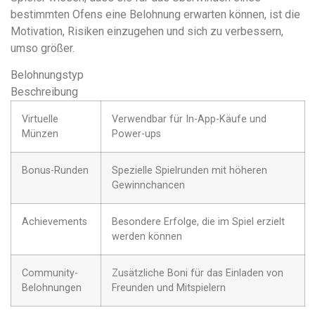
bestimmten Ofens eine Belohnung erwarten können, ist die
Motivation, Risiken einzugehen und sich zu verbessern,
umso größer.
Belohnungstyp
Beschreibung
Virtuelle
Verwendbar für In-App-Käufe und
Münzen
Power-ups
Bonus-Runden
Spezielle Spielrunden mit höheren
Gewinnchancen
Achievements
Besondere Erfolge, die im Spiel erzielt
werden können
Community-
Zusätzliche Boni für das Einladen von
Belohnungen
Freunden und Mitspielern