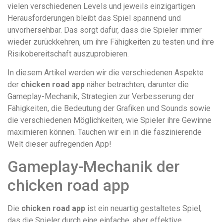
vielen verschiedenen Levels und jeweils einzigartigen
Herausforderungen bleibt das Spiel spannend und
unvorhersehbar. Das sorgt dafür, dass die Spieler immer
wieder zurückkehren, um ihre Fähigkeiten zu testen und ihre
Risikobereitschaft auszuprobieren.
In diesem Artikel werden wir die verschiedenen Aspekte
der
chicken road app
näher betrachten, darunter die
Gameplay-Mechanik, Strategien zur Verbesserung der
Fähigkeiten, die Bedeutung der Grafiken und Sounds sowie
die verschiedenen Möglichkeiten, wie Spieler ihre Gewinne
maximieren können. Tauchen wir ein in die faszinierende
Welt dieser aufregenden App!
Gameplay-Mechanik der
chicken road app
Die
chicken road app
ist ein neuartig gestaltetes Spiel,
das die Spieler durch eine einfache, aber effektive