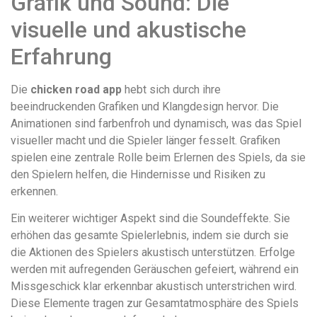
Grafik und Sound: Die
visuelle und akustische
Erfahrung
Die
chicken road app
hebt sich durch ihre
beeindruckenden Grafiken und Klangdesign hervor. Die
Animationen sind farbenfroh und dynamisch, was das Spiel
visueller macht und die Spieler länger fesselt. Grafiken
spielen eine zentrale Rolle beim Erlernen des Spiels, da sie
den Spielern helfen, die Hindernisse und Risiken zu
erkennen.
Ein weiterer wichtiger Aspekt sind die Soundeffekte. Sie
erhöhen das gesamte Spielerlebnis, indem sie durch sie
die Aktionen des Spielers akustisch unterstützen. Erfolge
werden mit aufregenden Geräuschen gefeiert, während ein
Missgeschick klar erkennbar akustisch unterstrichen wird.
Diese Elemente tragen zur Gesamtatmosphäre des Spiels