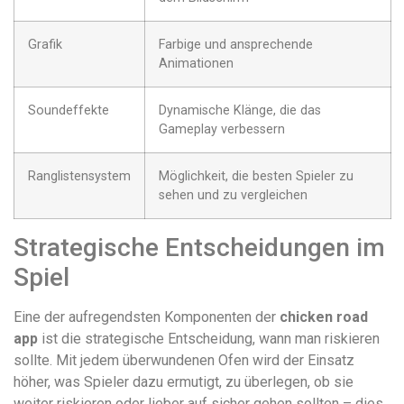
Grafik
Farbige und ansprechende
Animationen
Soundeffekte
Dynamische Klänge, die das
Gameplay verbessern
Ranglistensystem
Möglichkeit, die besten Spieler zu
sehen und zu vergleichen
Strategische Entscheidungen im
Spiel
Eine der aufregendsten Komponenten der
chicken road
app
ist die strategische Entscheidung, wann man riskieren
sollte. Mit jedem überwundenen Ofen wird der Einsatz
höher, was Spieler dazu ermutigt, zu überlegen, ob sie
weiter riskieren oder lieber auf sicher gehen sollten – dies