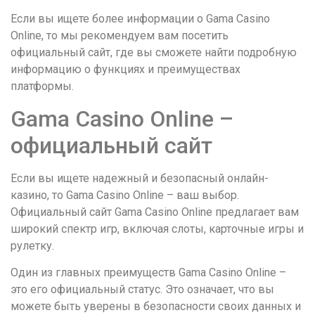
Если вы ищете более информации о Gama Casino
Online, то мы рекомендуем вам посетить
официальный сайт, где вы сможете найти подробную
информацию о функциях и преимуществах
платформы.
Gama Casino Online –
официальный сайт
Если вы ищете надежный и безопасный онлайн-
казино, то Gama Casino Online – ваш выбор.
Официальный сайт Gama Casino Online предлагает вам
широкий спектр игр, включая слоты, карточные игры и
рулетку.
Один из главных преимуществ Gama Casino Online –
это его официальный статус. Это означает, что вы
можете быть уверены в безопасности своих данных и