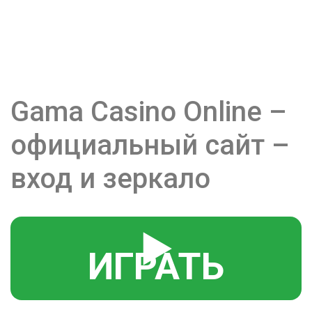
понятной.
Это
создаёт
нейтральное,
спокойное
впечатление.
Gama Casino Online –
официальный сайт –
вход и зеркало
▶️
ИГРАТЬ