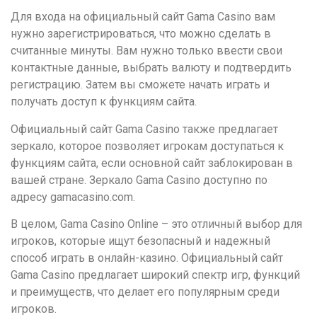
Для входа на официальный сайт Gama Casino вам
нужно зарегистрироваться, что можно сделать в
считанные минуты. Вам нужно только ввести свои
контактные данные, выбрать валюту и подтвердить
регистрацию. Затем вы сможете начать играть и
получать доступ к функциям сайта.
Официальный сайт Gama Casino также предлагает
зеркало, которое позволяет игрокам доступаться к
функциям сайта, если основной сайт заблокирован в
вашей стране. Зеркало Gama Casino доступно по
адресу gamacasino.com.
В целом, Gama Casino Online – это отличный выбор для
игроков, которые ищут безопасный и надежный
способ играть в онлайн-казино. Официальный сайт
Gama Casino предлагает широкий спектр игр, функций
и преимуществ, что делает его популярным среди
игроков.