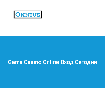
На
тематических
сайтах
пользователи
делятся
Gama Casino Online Вход Сегодня
впечатлениями
от
разных
проектов.
Они
оценивают
скорость
загрузки,