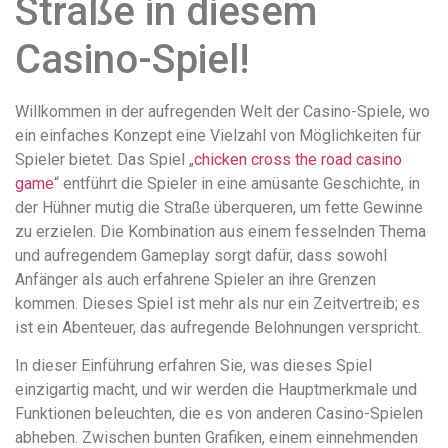
Straße in diesem
понятной.
Это
Casino-Spiel!
создаёт
нейтральное,
спокойное
Willkommen in der aufregenden Welt der Casino-Spiele, wo
впечатление.
ein einfaches Konzept eine Vielzahl von Möglichkeiten für
Spieler bietet. Das Spiel „
chicken cross the road casino
game
“ entführt die Spieler in eine amüsante Geschichte, in
der Hühner mutig die Straße überqueren, um fette Gewinne
zu erzielen. Die Kombination aus einem fesselnden Thema
und aufregendem Gameplay sorgt dafür, dass sowohl
Anfänger als auch erfahrene Spieler an ihre Grenzen
kommen. Dieses Spiel ist mehr als nur ein Zeitvertreib; es
ist ein Abenteuer, das aufregende Belohnungen verspricht.
In dieser Einführung erfahren Sie, was dieses Spiel
einzigartig macht, und wir werden die Hauptmerkmale und
Funktionen beleuchten, die es von anderen Casino-Spielen
abheben. Zwischen bunten Grafiken, einem einnehmenden