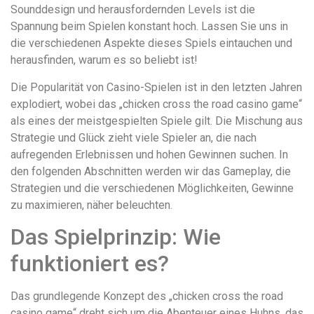
Sounddesign und herausfordernden Levels ist die
Spannung beim Spielen konstant hoch. Lassen Sie uns in
die verschiedenen Aspekte dieses Spiels eintauchen und
herausfinden, warum es so beliebt ist!
Die Popularität von Casino-Spielen ist in den letzten Jahren
explodiert, wobei das „chicken cross the road casino game“
als eines der meistgespielten Spiele gilt. Die Mischung aus
Strategie und Glück zieht viele Spieler an, die nach
aufregenden Erlebnissen und hohen Gewinnen suchen. In
den folgenden Abschnitten werden wir das Gameplay, die
Strategien und die verschiedenen Möglichkeiten, Gewinne
zu maximieren, näher beleuchten.
Das Spielprinzip: Wie
funktioniert es?
Das grundlegende Konzept des „chicken cross the road
casino game“ dreht sich um die Abenteuer eines Huhns, das