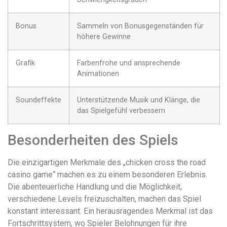
Bonus
Sammeln von Bonusgegenständen für
höhere Gewinne
Grafik
Farbenfrohe und ansprechende
Animationen
Soundeffekte
Unterstützende Musik und Klänge, die
das Spielgefühl verbessern
Besonderheiten des Spiels
Die einzigartigen Merkmale des „chicken cross the road
casino game“ machen es zu einem besonderen Erlebnis.
Die abenteuerliche Handlung und die Möglichkeit,
verschiedene Levels freizuschalten, machen das Spiel
konstant interessant. Ein herausragendes Merkmal ist das
Fortschrittsystem, wo Spieler Belohnungen für ihre