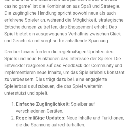
casino game“ ist die Kombination aus Spaß und Strategie.
Die zugängliche Handlung spricht sowohl neue als auch
erfahrene Spieler an, während die Möglichkeit, strategische
Entscheidungen zu treffen, das Engagement erhöht. Das
Spiel bietet ein ausgewogenes Verhältnis zwischen Glück
und Geschick und sorgt so für anhaltende Spannung.
Darüber hinaus fördern die regelmäßigen Updates des
Spiels und neue Funktionen das Interesse der Spieler. Die
Entwickler reagieren auf das Feedback der Community und
implementieren neue Inhalte, um das Spielerlebnis konstant
zu verbessern. Dies trägt dazu bei, eine engagierte
Spielerbasis aufzubauen, die das Spiel weiterhin
unterstützt und spielt.
Einfache Zugänglichkeit:
Spielbar auf
verschiedenen Geräten.
Regelmäßige Updates:
Neue Inhalte und Funktionen,
die die Spannung aufrechterhalten.