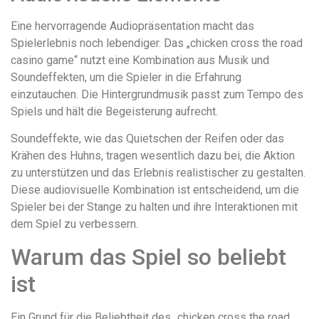
Eine hervorragende Audiopräsentation macht das
Spielerlebnis noch lebendiger. Das „chicken cross the road
casino game“ nutzt eine Kombination aus Musik und
Soundeffekten, um die Spieler in die Erfahrung
einzutauchen. Die Hintergrundmusik passt zum Tempo des
Spiels und hält die Begeisterung aufrecht.
Soundeffekte, wie das Quietschen der Reifen oder das
Krähen des Huhns, tragen wesentlich dazu bei, die Aktion
zu unterstützen und das Erlebnis realistischer zu gestalten.
Diese audiovisuelle Kombination ist entscheidend, um die
Spieler bei der Stange zu halten und ihre Interaktionen mit
dem Spiel zu verbessern.
Warum das Spiel so beliebt
ist
Ein Grund für die Beliebtheit des „chicken cross the road