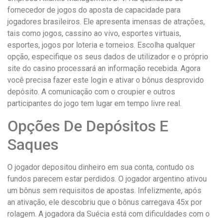
fornecedor de jogos do aposta de capacidade para
jogadores brasileiros. Ele apresenta imensas de atrações,
tais como jogos, cassino ao vivo, esportes virtuais,
esportes, jogos por loteria e torneios. Escolha qualquer
opção, especifique os seus dados de utilizador e o próprio
site do casino processará an informação recebida. Agora
você precisa fazer este login e ativar o bônus desprovido
depósito. A comunicação com o croupier e outros
participantes do jogo tem lugar em tempo livre real.
Opções De Depósitos E
Saques
O jogador depositou dinheiro em sua conta, contudo os
fundos parecem estar perdidos. O jogador argentino ativou
um bônus sem requisitos de apostas. Infelizmente, após
an ativação, ele descobriu que o bônus carregava 45x por
rolagem. A jogadora da Suécia está com dificuldades com o