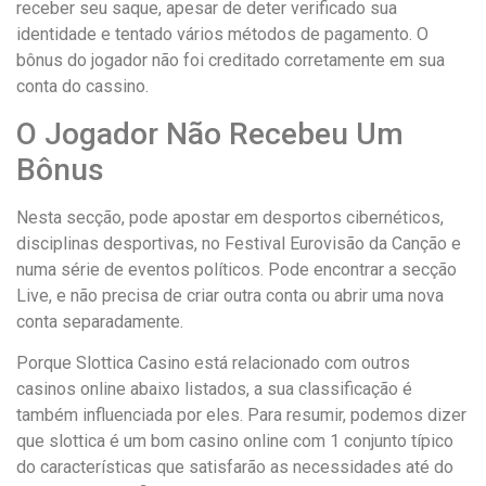
receber seu saque, apesar de deter verificado sua
identidade e tentado vários métodos de pagamento. O
bônus do jogador não foi creditado corretamente em sua
conta do cassino.
O Jogador Não Recebeu Um
Bônus
Nesta secção, pode apostar em desportos cibernéticos,
disciplinas desportivas, no Festival Eurovisão da Canção e
numa série de eventos políticos. Pode encontrar a secção
Live, e não precisa de criar outra conta ou abrir uma nova
conta separadamente.
Porque Slottica Casino está relacionado com outros
casinos online abaixo listados, a sua classificação é
também influenciada por eles. Para resumir, podemos dizer
que slottica é um bom casino online com 1 conjunto típico
do características que satisfarão as necessidades até do