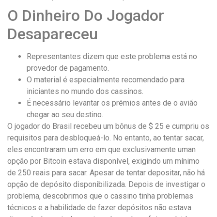
O Dinheiro Do Jogador
Desapareceu
Representantes dizem que este problema está no
provedor de pagamento.
O material é especialmente recomendado para
iniciantes no mundo dos cassinos.
É necessário levantar os prémios antes de o avião
chegar ao seu destino.
O jogador do Brasil recebeu um bônus de $ 25 e cumpriu os
requisitos para desbloqueá-lo. No entanto, ao tentar sacar,
eles encontraram um erro em que exclusivamente uman
opção por Bitcoin estava disponível, exigindo um mínimo
de 250 reais para sacar. Apesar de tentar depositar, não há
opção de depósito disponibilizada. Depois de investigar o
problema, descobrimos que o cassino tinha problemas
técnicos e a habilidade de fazer depósitos não estava