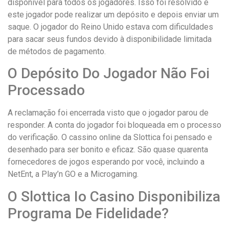
disponível para todos os jogadores. Isso foi resolvido e
este jogador pode realizar um depósito e depois enviar um
saque. O jogador do Reino Unido estava com dificuldades
para sacar seus fundos devido à disponibilidade limitada
de métodos de pagamento.
O Depósito Do Jogador Não Foi
Processado
A reclamação foi encerrada visto que o jogador parou de
responder. A conta do jogador foi bloqueada em o processo
do verificação. O cassino online da Slottica foi pensado e
desenhado para ser bonito e eficaz. São quase quarenta
fornecedores de jogos esperando por você, incluindo a
NetEnt, a Play’n GO e a Microgaming.
O Slottica Io Casino Disponibiliza
Programa De Fidelidade?