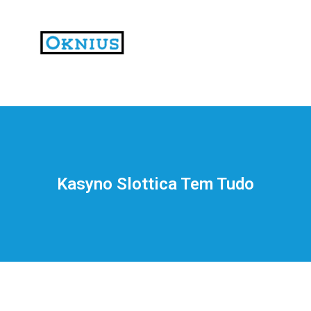
На
тематических
сайтах
пользователи
делятся
Kasyno Slottica Tem Tudo
впечатлениями
от
разных
проектов.
Они
оценивают
скорость
загрузки,