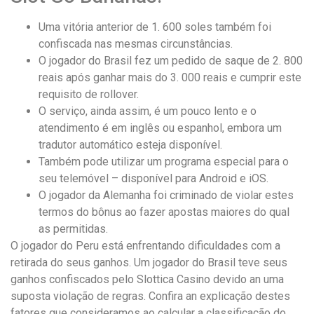
Uma vitória anterior de 1. 600 soles também foi
confiscada nas mesmas circunstâncias.
O jogador do Brasil fez um pedido de saque de 2. 800
reais após ganhar mais do 3. 000 reais e cumprir este
requisito de rollover.
O serviço, ainda assim, é um pouco lento e o
atendimento é em inglês ou espanhol, embora um
tradutor automático esteja disponível.
Também pode utilizar um programa especial para o
seu telemóvel – disponível para Android e iOS.
O jogador da Alemanha foi criminado de violar estes
termos do bônus ao fazer apostas maiores do qual
as permitidas.
O jogador do Peru está enfrentando dificuldades com a
retirada do seus ganhos. Um jogador do Brasil teve seus
ganhos confiscados pelo Slottica Casino devido an uma
suposta violação de regras. Confira an explicação destes
fatores que consideramos ao calcular a classificação do