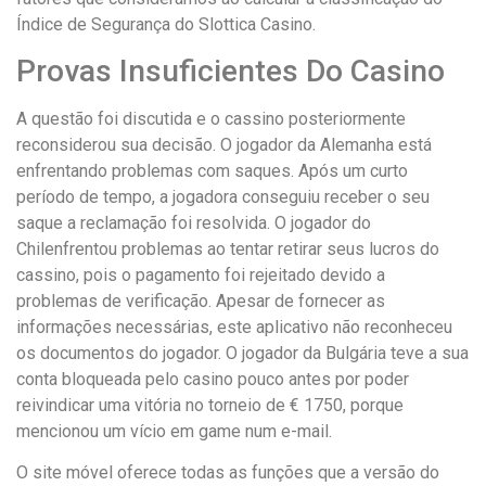
Índice de Segurança do Slottica Casino.
Provas Insuficientes Do Casino
A questão foi discutida e o cassino posteriormente
reconsiderou sua decisão. O jogador da Alemanha está
enfrentando problemas com saques. Após um curto
período de tempo, a jogadora conseguiu receber o seu
saque a reclamação foi resolvida. O jogador do
Chilenfrentou problemas ao tentar retirar seus lucros do
cassino, pois o pagamento foi rejeitado devido a
problemas de verificação. Apesar de fornecer as
informações necessárias, este aplicativo não reconheceu
os documentos do jogador. O jogador da Bulgária teve a sua
conta bloqueada pelo casino pouco antes por poder
reivindicar uma vitória no torneio de € 1750, porque
mencionou um vício em game num e-mail.
O site móvel oferece todas as funções que a versão do