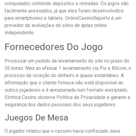
computador, contendo depósitos e retiradas. Os jogos são
facilmente acessados, já que eles foram desenvolvidos
para smartphones e tablets. OnlineCasinoReports é um
provedor de avaliações do sites de aptas online
independente.
Fornecedores Do Jogo
Processar um pedido de levantamento do site no prazo do
36 horas. Mas ao efetuar 1 levantamento via Pix e Bitcoin, o
processo de receção do dinheiro é quase instantâneo. A
informação que o cliente fornece não está disponível an
outros jogadores e é armazenada num formato encriptado.
Slottica Casino observe Política de Privacidade e garante a
segurança dos dados pessoais dos seus jogadores.
Juegos De Mesa
O jogador relatou que o cassino havia confiscado seus