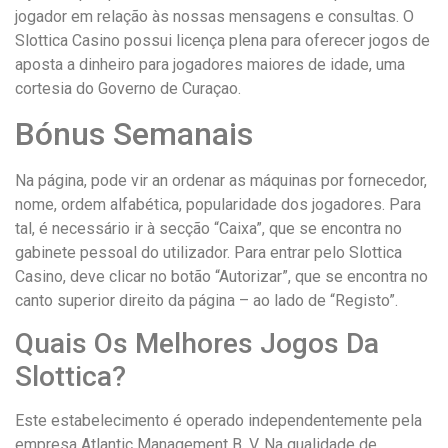
jogador em relação às nossas mensagens e consultas. O
Slottica Casino possui licença plena para oferecer jogos de
aposta a dinheiro para jogadores maiores de idade, uma
cortesia do Governo de Curaçao.
Bónus Semanais
Na página, pode vir an ordenar as máquinas por fornecedor,
nome, ordem alfabética, popularidade dos jogadores. Para
tal, é necessário ir à secção “Caixa”, que se encontra no
gabinete pessoal do utilizador. Para entrar pelo Slottica
Casino, deve clicar no botão “Autorizar”, que se encontra no
canto superior direito da página – ao lado de “Registo”.
Quais Os Melhores Jogos Da
Slottica?
Este estabelecimento é operado independentemente pela
empresa Atlantic Management B. V. Na qualidade de