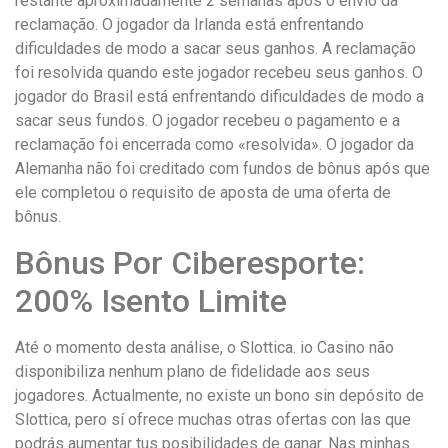
restante aproximadamente 2 semanas após o envio da
reclamação. O jogador da Irlanda está enfrentando
dificuldades de modo a sacar seus ganhos. A reclamação
foi resolvida quando este jogador recebeu seus ganhos. O
jogador do Brasil está enfrentando dificuldades de modo a
sacar seus fundos. O jogador recebeu o pagamento e a
reclamação foi encerrada como «resolvida». O jogador da
Alemanha não foi creditado com fundos de bônus após que
ele completou o requisito de aposta de uma oferta de
bônus.
Bônus Por Ciberesporte:
200% Isento Limite
Até o momento desta análise, o Slottica. io Casino não
disponibiliza nenhum plano de fidelidade aos seus
jogadores. Actualmente, no existe un bono sin depósito de
Slottica, pero sí ofrece muchas otras ofertas con las que
podrás aumentar tus posibilidades de ganar. Nas minhas