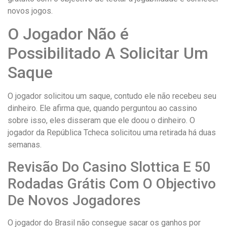
novos jogos.
O Jogador Não é
Possibilitado A Solicitar Um
Saque
O jogador solicitou um saque, contudo ele não recebeu seu
dinheiro. Ele afirma que, quando perguntou ao cassino
sobre isso, eles disseram que ele doou o dinheiro. O
jogador da República Tcheca solicitou uma retirada há duas
semanas.
Revisão Do Casino Slottica E 50
Rodadas Grátis Com O Objectivo
De Novos Jogadores
O jogador do Brasil não consegue sacar os ganhos por