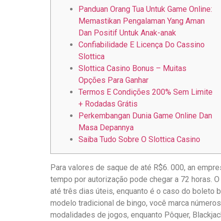
выглядит
Panduan Orang Tua Untuk Game Online:
понятной.
Memastikan Pengalaman Yang Aman
Это
Dan Positif Untuk Anak-anak
создаёт
Confiabilidade E Licença Do Саssіnо
нейтральное,
Slottica
спокойное
Slottica Casino Bonus – Muitas
впечатление.
Opções Para Ganhar
Termos E Condições 200% Sem Limite
+ Rodadas Grátis
Perkembangan Dunia Game Online Dan
Masa Depannya
Saiba Tudo Sobre O Slottica Casino
Para valores de saque de até R$6. 000, an empre
tempo por autorização pode chegar a 72 horas. 
até três dias úteis, enquanto é o caso do boleto
modelo tradicional de bingo, você marca númer
modalidades de jogos, enquanto Pôquer, Blackjac