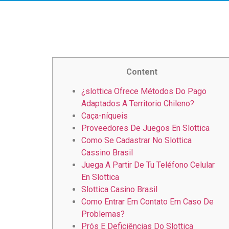
скорость
загрузки,
удобство
и
визуальное
оформление.
Content
Среди
таких
¿slottica Ofrece Métodos Do Pago
обсуждений
Adaptados A Territorio Chileno?
игра
Caça-níqueis
https://xn-
Proveedores De Juegos En Slottica
-80adioageb0aqloc.xn-
Como Se Cadastrar No Slottica
-
Cassino Brasil
p1ai/
Juega A Partir De Tu Teléfono Celular
встречается
En Slottica
довольно
Slottica Casino Brasil
часто.
Como Entrar Em Contato Em Caso De
Её
Problemas?
структура
Prós E Deficiências Do Slottica