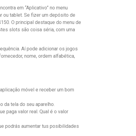
encontra em “Aplicativo” no menu
r ou tablet. Se fizer um depósito de
$150. O principal destaque do menu de
estes slots são coisa séria, com uma
quência. Aí pode adicionar os jogos
ornecedor, nome, ordem alfabética,
n aplicação móvel e receber um bom
o da tela do seu aparelho.
paga valor real. Qual é o valor
que podrás aumentar tus posibilidades