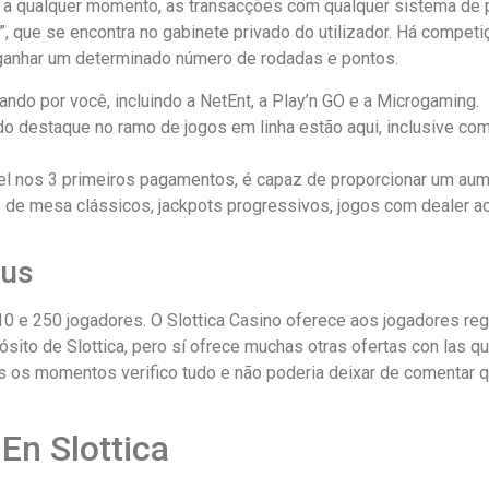
is a qualquer momento, as transacções com qualquer sistema de
xa”, que se encontra no gabinete privado do utilizador. Há comp
ganhar um determinado número de rodadas e pontos.
do por você, incluindo a NetEnt, a Play’n GO e a Microgaming.
destaque no ramo de jogos em linha estão aqui, inclusive com a
l nos 3 primeiros pagamentos, é capaz de proporcionar um aume
de mesa clássicos, jackpots progressivos, jogos com dealer ao 
nus
 10 e 250 jogadores. O Slottica Casino oferece aos jogadores re
sito de Slottica, pero sí ofrece muchas otras ofertas con las q
s os momentos verifico tudo e não poderia deixar de comentar que
En Slottica