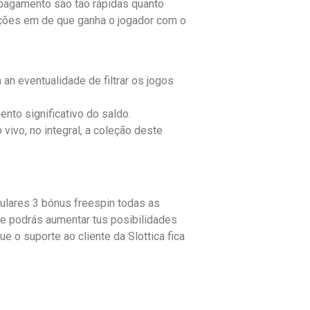
 pagamento são tão rápidas quanto
etições em de que ganha o jogador com o
n eventualidade de filtrar os jogos
nto significativo do saldo.
vivo, no integral, a coleção deste
gulares 3 bónus freespin todas as
ue podrás aumentar tus posibilidades
 o suporte ao cliente da Slottica fica