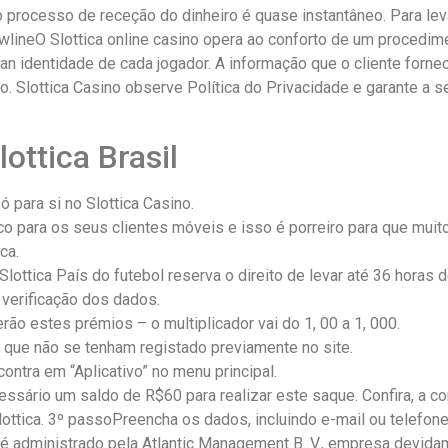
 o processo de receção do dinheiro é quase instantâneo. Para le
ewlineO Slottica online casino opera ao conforto de um procedi
r an identidade de cada jogador. A informação que o cliente forn
. Slottica Casino observe Política do Privacidade e garante a
ttica Brasil
 para si no Slottica Casino.
co para os seus clientes móveis e isso é porreiro para que mu
ca.
lottica País do futebol reserva o direito de levar até 36 horas
verificação dos dados.
ão estes prémios – o multiplicador vai do 1, 00 a 1, 000.
 que não se tenham registado previamente no site.
ntra em “Aplicativo” no menu principal.
ssário um saldo de R$60 para realizar este saque. Confira, a c
lottica. 3º passoPreencha os dados, incluindo e-mail ou telefone
il é administrado pela Atlantic Management B. V., empresa devida