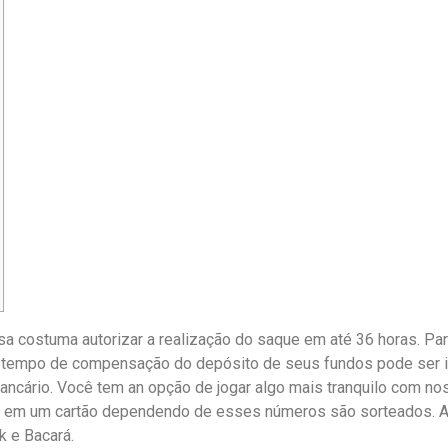
sa costuma autorizar a realização do saque em até 36 horas. Par
O tempo de compensação do depósito de seus fundos pode ser i
 bancário. Você tem an opção de jogar algo mais tranquilo com 
os em um cartão dependendo de esses números são sorteados. 
k e Bacará.