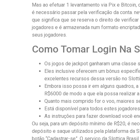
Mas ao efetuar 1 levantamento via Pix e Bitcoin,
é necessário passar pela verificação da conta. n
que significa que se reserva o direito de verifica
jogadores e é armazenada num formato encriptado
seus jogadores.
Como Tomar Login Na Slo
Os jogos de jackpot ganharam uma classe só
Eles inclusive oferecem um bônus específi
excelentes recursos dessa versão no Slotti
Embora isso possa ir em alguns quadros, a S
R$6000 de modo a que ela possa realizar a 
Quanto mais comprido for o voo, maiores ser
Está disponível para todos estes jogadores
As instruções para fazer download você enco
Ou seja, para um depósito mínimo de R$20, é nece
depósito e saque utilizados pela plataforma da S
botão “Cadastrar-se”. O serviço da Slottica Bras