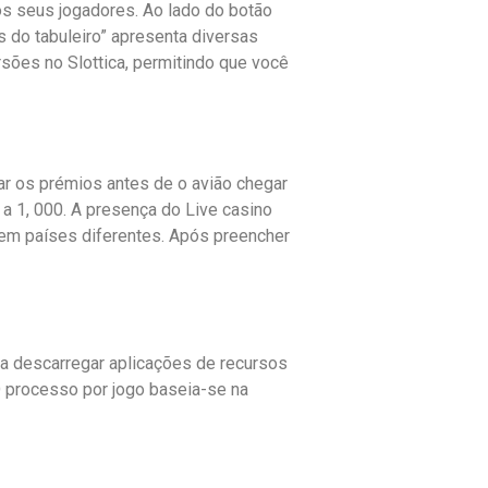
os seus jogadores. Ao lado do botão
 do tabuleiro” apresenta diversas
rsões no Slottica, permitindo que você
ar os prémios antes de o avião chegar
 a 1, 000. A presença do Live casino
 em países diferentes. Após preencher
ra descarregar aplicações de recursos
 O processo por jogo baseia-se na