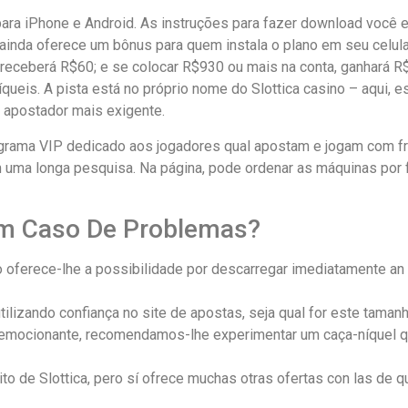
o para iPhone e Android. As instruções para fazer download você 
e ainda oferece um bônus para quem instala o plano em seu celula
, receberá R$60; e se colocar R$930 ou mais na conta, ganhará R
queis. A pista está no próprio nome do Slottica casino – aqui, 
 apostador mais exigente.
grama VIP dedicado aos jogadores qual apostam e jogam com fre
 uma longa pesquisa. Na página, pode ordenar as máquinas por f
m Caso De Problemas?
ino oferece-lhe a possibilidade por descarregar imediatamente a
ilizando confiança no site de apostas, seja qual for este tamanh
mocionante, recomendamos-lhe experimentar um caça-níquel que 
to de Slottica, pero sí ofrece muchas otras ofertas con las de 