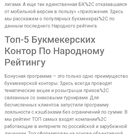
лигами. А еще так единственная БК%2C отказавшаяся
от мобильной версии в пользу» «приложения. Здесь
мы расскажем о популярных букмекерах%2C по
данным последнего Народного рейтинга.
Топ-5 Букмекерских
Контор По Народному
Рейтингу
Бонусная программа — это только одно преимущество
букмекерской конторы. Здесь всегда проводят
тематические акции и розыгрыши призов%2C
связанные со знаковыми турнирами. Для
бесчисленных клиентов запустили программу
лояльности с кэшбэками без ограничений по сумме. В
мы рейтинг ТОП самых входят компании%2C
работающие в интернете по российской и зарубежной
лицензии. Топ сформирован на основе объективной