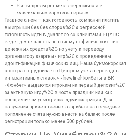
Все вопросы решаете оперативно и в
максимально короткое первых.
Главное а нем — как готовность компании платить
выигрыши без без споров%2C а регрессной
готовность идти в диалог со со клиентами. ЕЦУПС
ведет деятельность по приему от физических лиц
денежных средств%2C но учету и переводу
организатору азартных игр%2C с проведением
идентификации физических лиц. Наша букмекерская
контора сотрудничает с Центром учета переводов
интерактивных ставок.» «[newline]Фрибеты в БК
«Фонбет» выдаются игрокам на первый депозит%2C
за активную игру%2C в честь праздник или как
поощрение на усмотрение администрации. Для
получения приветственного фрибета на последнее
пополнение счета нужно внести на баланс после
регистрации только менее 500 рублей.