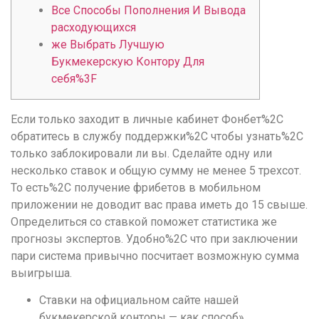
Все Способы Пополнения И Вывода
расходующихся
же Выбрать Лучшую
Букмекерскую Контору Для
себя%3F
Если только заходит в личные кабинет Фонбет%2C
обратитесь в службу поддержки%2C чтобы узнать%2C
только заблокировали ли вы. Сделайте одну или
несколько ставок и общую сумму не менее 5 трехсот.
То есть%2C получение фрибетов в мобильном
приложении не доводит вас права иметь до 15 свыше.
Определиться со ставкой поможет статистика же
прогнозы экспертов. Удобно%2C что при заключении
пари система привычно посчитает возможную сумма
выигрыша.
Ставки на официальном сайте нашей
букмекерской конторы — как способ»