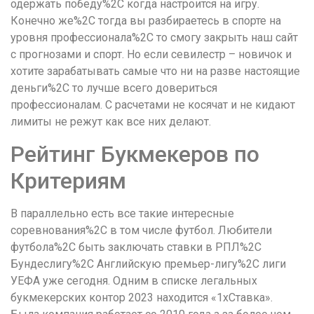
одержать победу%2C когда настроится на игру.
Конечно же%2C тогда вы разбираетесь в спорте на
уровня профессионала%2C то смогу закрыть наш сайт
с прогнозами и спорт. Но если севилестр – новичок и
хотите зарабатывать самые что ни на разве настоящие
деньги%2C то лучше всего довериться
профессионалам. С расчетами не косячат и не кидают
лимиты не режут как все них делают.
Рейтинг Букмекеров по
Критериям
В параллельно есть все такие интересные
соревнования%2C в том числе футбол. Любители
футбола%2C быть заключать ставки в РПЛ%2C
Бундеслигу%2C Английскую премьер-лигу%2C лиги
УЕФА уже сегодня. Одним в списке легальных
букмекерских контор 2023 находится «1хСтавка».