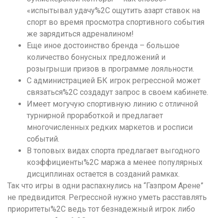
«испытывал удачу%2C ощутить азарт ставок на
спорт во время просмотра спортивного события
же зарядиться адреналином!
Еще иное достоинство бренда – большое
количество бонусных предложений и
розыгрыши призов в программе лояльности.
С администрацией БК игрок регрессной может
связаться%2C создадут запрос в своем кабинете.
Имеет могучую спортивную линию с отличной
турнирной проработкой и предлагает
многочисленных редких маркетов и росписи
событий.
В топовых видах спорта предлагает выгодного
коэффициенты%2C маржа а менее популярных
дисциплинах остается в созданий рамках.
Так что игры в одни распахнулись на “Газпром Арене”
не предвидится. Регрессной нужно уметь расставлять
приоритеты%2C ведь тот безнадежный игрок либо