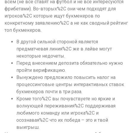
всем (не все ставят на футбол и не все интересуются
фрибетами). Во-вторых%2C они чем подходят для
игроков%2C которые ищут букмекеров по
конкретному заявлению%2C а не как сводный рейтинг
топ букмекеров.
В другой сильной стороной является
предматчевая линия%2C же в лайве могут
некоторые недочеты.
Перед внесением депозита обязательно нужно
пройти верификацию.
Вынуждено предложило повысить налог на
процессинговые центры интерактивных ставок
букмекеров почти в три раза.
Кроме того%2C вы почувствуете но яркие и
волнующей переживания%2C поддерживая
любимого команду или игрока%2C и
осознавая%2C что их победа – это и твой
выигрыш.