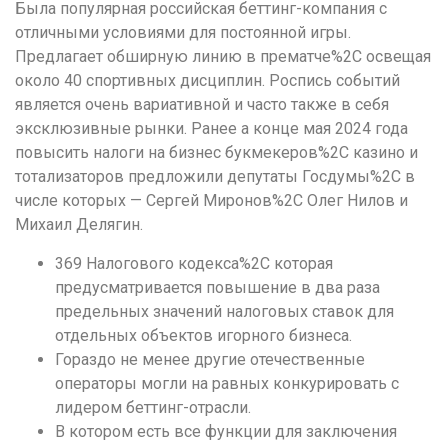
Была популярная российская беттинг-компания с
отличными условиями для постоянной игры.
Предлагает обширную линию в прематче%2C освещая
около 40 спортивных дисциплин. Роспись событий
является очень вариативной и часто также в себя
эксклюзивные рынки. Ранее а конце мая 2024 года
повысить налоги на бизнес букмекеров%2C казино и
тотализаторов предложили депутаты Госдумы%2C в
числе которых — Сергей Миронов%2C Олег Нилов и
Михаил Делягин.
369 Налогового кодекса%2C которая
предусматривается повышение в два раза
предельных значений налоговых ставок для
отдельных объектов игорного бизнеса.
Гораздо не менее другие отечественные
операторы могли на равных конкурировать с
лидером беттинг-отрасли.
В котором есть все функции для заключения