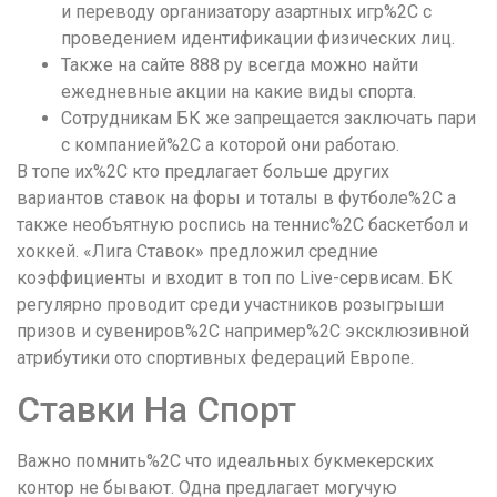
и переводу организатору азартных игр%2C с
проведением идентификации физических лиц.
Также на сайте 888 ру всегда можно найти
ежедневные акции на какие виды спорта.
Сотрудникам БК же запрещается заключать пари
с компанией%2C а которой они работаю.
В топе их%2C кто предлагает больше других
вариантов ставок на форы и тоталы в футболе%2C а
также необъятную роспись на теннис%2C баскетбол и
хоккей. «Лига Ставок» предложил средние
коэффициенты и входит в топ по Live-сервисам. БК
регулярно проводит среди участников розыгрыши
призов и сувениров%2C например%2C эксклюзивной
атрибутики ото спортивных федераций Европе.
Ставки На Спорт
Важно помнить%2C что идеальных букмекерских
контор не бывают. Одна предлагает могучую