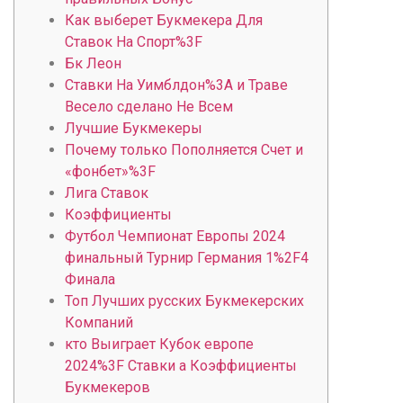
Как выберет Букмекера Для
Ставок На Спорт%3F
Бк Леон
Ставки На Уимблдон%3A и Траве
Весело сделано Не Всем
Лучшие Букмекеры
Почему только Пополняется Счет и
«фонбет»%3F
Лига Ставок
Коэффициенты
Футбол Чемпионат Европы 2024
финальный Турнир Германия 1%2F4
Финала
Топ Лучших русских Букмекерских
Компаний
кто Выиграет Кубок европе
2024%3F Ставки а Коэффициенты
Букмекеров