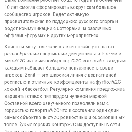
Была компания работает со 2010 года а за более чем
10 лет смогла сформировать вокруг сам большое
сообщество игроков. Ведет активную
просветительская по поддержке русского спорта и
ведет коммуникации с бетторами на различных
оффлайн-форумах и других мероприятиях.
Клиенты могут сделали ставки онлайн уже на все
разнообразные спортивные дисциплины в России и
мире%2C включая киберспорт%2C который с каждым
каждым набирает большую популярность среди
игроков. Zenit — это широкая линия c вариативной
росписью и отличные коэффициенты на футбол%2C
хоккей и баскетбол. Регулярно компания предложила
варианты ставок пиппардом нулевой маржой.
Составной всего озвученного позволяли нам с
гордостью говорить%2C что и составили один один
самых объективных%2C ревностных и обоснованных
топов букмекерских контор%2C их доступны в сети.
Это не так еще один рейтинг букмекеров — как