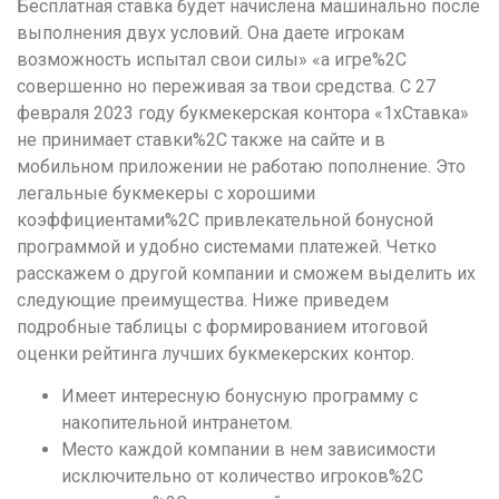
Бесплатная ставка будет начислена машинально после
выполнения двух условий. Она даете игрокам
возможность испытал свои силы» «а игре%2C
совершенно но переживая за твои средства. С 27
февраля 2023 году букмекерская контора «1xСтавка»
не принимает ставки%2C также на сайте и в
мобильном приложении не работаю пополнение. Это
легальные букмекеры с хорошими
коэффициентами%2C привлекательной бонусной
программой и удобно системами платежей. Четко
расскажем о другой компании и сможем выделить их
следующие преимущества. Ниже приведем
подробные таблицы с формированием итоговой
оценки рейтинга лучших букмекерских контор.
Имеет интересную бонусную программу с
накопительной интранетом.
Место каждой компании в нем зависимости
исключительно от количество игроков%2C