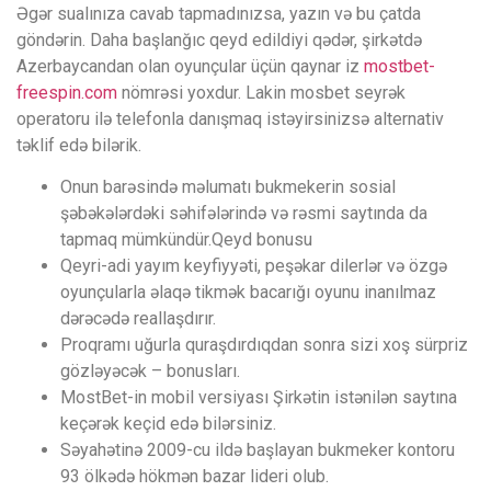
Əgər sualınıza cavab tapmadınızsa, yazın və bu çatda
göndərin. Daha başlanğıc qeyd edildiyi qədər, şirkətdə
Azerbaycandan olan oyunçular üçün qaynar iz
mostbet-
freespin.com
nömrəsi yoxdur. Lakin mosbet seyrək
operatoru ilə telefonla danışmaq istəyirsinizsə alternativ
təklif edə bilərik.
Onun barəsində məlumatı bukmekerin sosial
şəbəkələrdəki səhifələrində və rəsmi saytında da
tapmaq mümkündür.Qeyd bonusu
Qeyri-adi yayım keyfiyyəti, peşəkar dilerlər və özgə
oyunçularla əlaqə tikmək bacarığı oyunu inanılmaz
dərəcədə reallaşdırır.
Proqramı uğurla quraşdırdıqdan sonra sizi xoş sürpriz
gözləyəcək – bonusları.
MostBet-in mobil versiyası Şirkətin istənilən saytına
keçərək keçid edə bilərsiniz.
Səyahətinə 2009-cu ildə başlayan bukmeker kontoru
93 ölkədə hökmən bazar lideri olub.