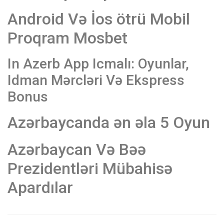
Android Və İos ötrü Mobil
Proqram Mosbet
In Azerb App Icmalı: Oyunlar,
Idman Mərcləri Və Ekspress
Bonus
Azərbaycanda ən əla 5 Oyun
Azərbaycan Və Bəə
Prezidentləri Mübahisə
Apardılar