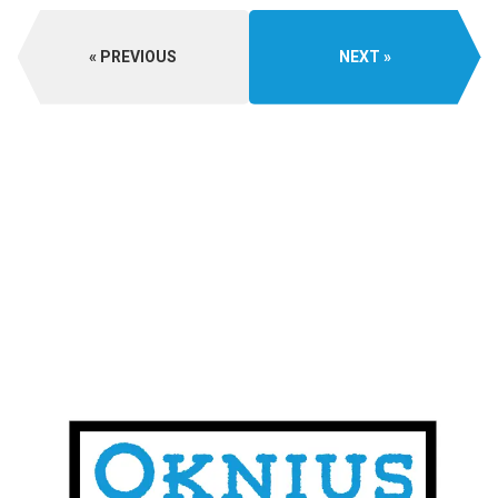
PREVIOUS
NEXT