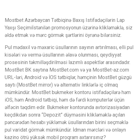
удобство
и
Mostbet Azərbaycan Tətbiqinə Baxış Istifadəçilərin Lap
визуальное
Yaxşı Seçimi
İstənilən promosyonun üzərinə klikləməklə, siz
оформление.
əldə etmək və mərc görmək şərtlərini öyrənə bilərsiniz.
Среди
таких
Pul mədaxil və məxaric üsullarının sayının artırılması, elli pul
обсуждений
kisələri və vermə üsullarının əlavə olunması, qeydiyyat
игра
prosesinin təkmilləşdirilməsi lazımlı aspektlər arasındadır.
https://xn-
MostBet BK saytına MostBet.com və ya MostBet-az.com
-80adioageb0aqloc.xn-
URL-ləri, Android və İOS tətbiqlər, həmçinin MostBet güzgü
-
saytı (MostBet mirror) və alternativ linklərlə iç olmaq
p1ai/
mümkündür. MostBet bukmeker kontoru istifadəçilərə həm
встречается
iOS, həm Android tətbiqi, həm də fərdi komputerlər üçün
довольно
əlfəcin təqdim edir. Bukmeker kontorunda avtorizasiyadan
часто.
keçdikdən sonra “Depozit” düyməsini klikləməklə açılan
Её
pəncərədən hesabı yükləmək üsullarından birini seçməklə
структура
pul varidat görmək mümkündür. İdman mərcləri və onlayn
выглядит
kazino ötrü yüksək mobil proqram axtarırsınız?