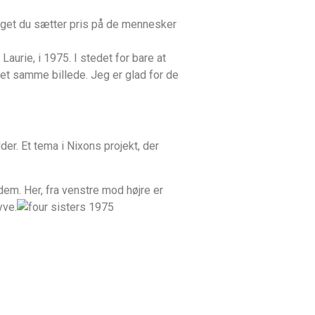
meget du sætter pris på de mennesker
aurie, i 1975. I stedet for bare at
 det samme billede. Jeg er glad for de
r. Et tema i Nixons projekt, der
dem. Her, fra venstre mod højre er
yve.