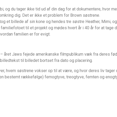
rbi, og du tager ikke tid ud af din dag for at dokumentere, hvor 
omkring dig. Det er ikke et problem for Brown søstrene.
g et billede af sin kone og hendes tre søstre Heather, Mimi, og L
amiliefotoet til et projekt og mødes hvert år i 40 år for at tage
hvordan familien er for evigt.
– året Jaws fejede amerikanske filmpublikum væk fra deres fødde
billedtekst til billedet bortset fra dato og placering.
er, hvem søstrene vokser op til at være, og hvor deres liv tager 
ngen bestemt rækkefølge) femogtyve, treogtyve, femten og enogt