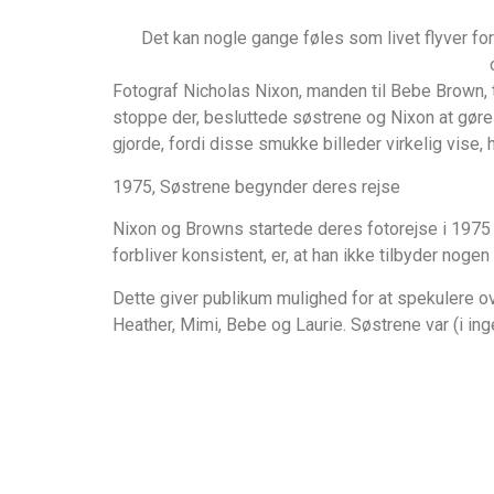
выглядит
Det kan nogle gange føles som livet flyver fo
понятной.
Это
Fotograf Nicholas Nixon, manden til Bebe Brown, to
создаёт
stoppe der, besluttede søstrene og Nixon at gøre f
нейтральное,
gjorde, fordi disse smukke billeder virkelig vise, 
спокойное
впечатление.
1975, Søstrene begynder deres rejse
Nixon og Browns startede deres fotorejse i 1975 
forbliver konsistent, er, at han ikke tilbyder nogen 
Dette giver publikum mulighed for at spekulere ov
Heather, Mimi, Bebe og Laurie. Søstrene var (i i