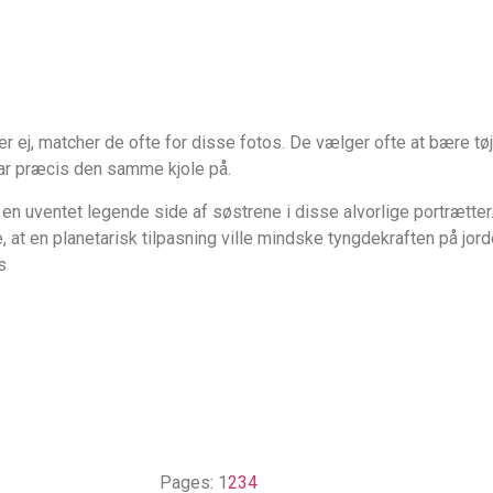
j, matcher de ofte for disse fotos. De vælger ofte at bære tøj 
har præcis den samme kjole på.
en uventet legende side af søstrene i disse alvorlige portrætter
re, at en planetarisk tilpasning ville mindske tyngdekraften på jo
Pages:
1
2
3
4