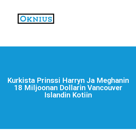
На
тематических
сайтах
пользователи
делятся
Kurkista Prinssi Harryn Ja Meghanin
впечатлениями
18 Miljoonan Dollarin Vancouver
от
Islandin Kotiin
разных
проектов.
Они
оценивают
скорость
загрузки,