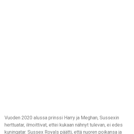
удобство
и
визуальное
оформление.
Среди
таких
обсуждений
игра
https://xn-
-80adioageb0aqloc.xn-
-
p1ai/
встречается
довольно
часто.
Её
Vuoden 2020 alussa prinssi Harry ja Meghan, Sussexin
структура
herttuatar, ilmoittivat, ettei kukaan nähnyt tulevan, ei edes
выглядит
kuningatar. Sussex Royals päätti, että nuoren poikansa ja