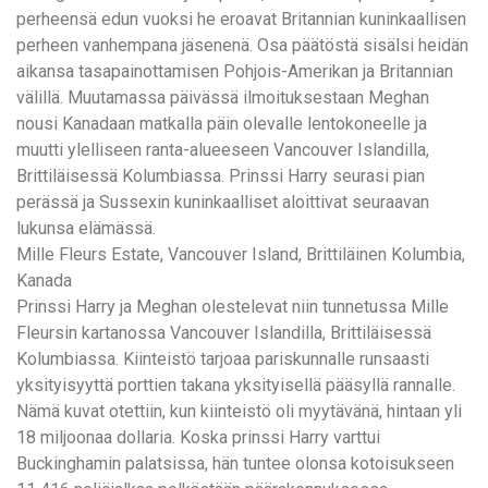
понятной.
perheensä edun vuoksi he eroavat Britannian kuninkaallisen
Это
perheen vanhempana jäsenenä. Osa päätöstä sisälsi heidän
создаёт
aikansa tasapainottamisen Pohjois-Amerikan ja Britannian
нейтральное,
välillä. Muutamassa päivässä ilmoituksestaan Meghan
спокойное
nousi Kanadaan matkalla päin olevalle lentokoneelle ja
впечатление.
muutti ylelliseen ranta-alueeseen Vancouver Islandilla,
Brittiläisessä Kolumbiassa. Prinssi Harry seurasi pian
perässä ja Sussexin kuninkaalliset aloittivat seuraavan
lukunsa elämässä.
Mille Fleurs Estate, Vancouver Island, Brittiläinen Kolumbia,
Kanada
Prinssi Harry ja Meghan olestelevat niin tunnetussa Mille
Fleursin kartanossa Vancouver Islandilla, Brittiläisessä
Kolumbiassa. Kiinteistö tarjoaa pariskunnalle runsaasti
yksityisyyttä porttien takana yksityisellä pääsyllä rannalle.
Nämä kuvat otettiin, kun kiinteistö oli myytävänä, hintaan yli
18 miljoonaa dollaria. Koska prinssi Harry varttui
Buckinghamin palatsissa, hän tuntee olonsa kotoisukseen