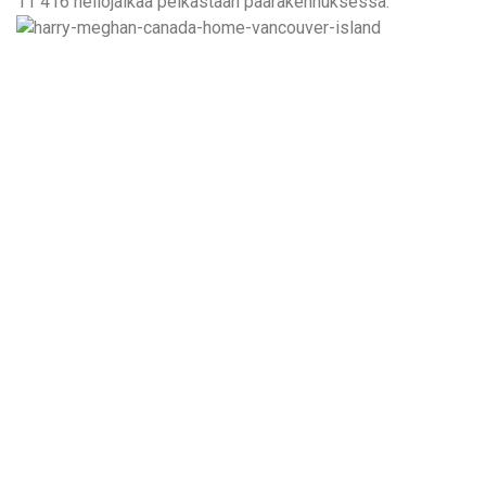
11 416 neliöjalkaa pelkästään päärakennuksessa.