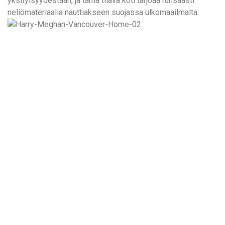
yksityisyydestään, ja tämä tilava koti tarjoaa runsaasti
neliömateriaalia nauttiakseen suojassa ulkomaailmalta.