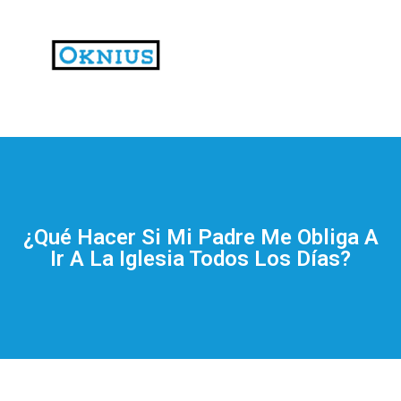
На
тематических
сайтах
пользователи
делятся
¿Qué Hacer Si Mi Padre Me Obliga A
впечатлениями
Ir A La Iglesia Todos Los Días?
от
разных
проектов.
Они
оценивают
скорость
загрузки,