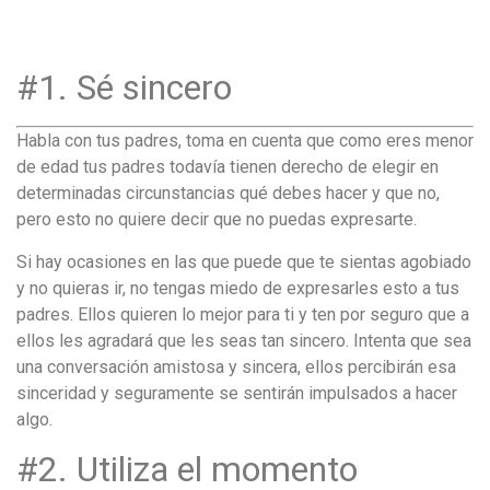
удобство
и
визуальное
#1. Sé sincero
оформление.
Среди
Habla con tus padres, toma en cuenta que como eres menor
таких
de edad tus padres todavía tienen derecho de elegir en
обсуждений
determinadas circunstancias qué debes hacer y que no,
игра
pero esto no quiere decir que no puedas expresarte.
https://xn-
-80adioageb0aqloc.xn-
Si hay ocasiones en las que puede que te sientas agobiado
-
y no quieras ir, no tengas miedo de expresarles esto a tus
p1ai/
padres. Ellos quieren lo mejor para ti y ten por seguro que a
встречается
ellos les agradará que les seas tan sincero. Intenta que sea
довольно
una conversación amistosa y sincera, ellos percibirán esa
часто.
sinceridad y seguramente se sentirán impulsados a hacer
Её
algo.
структура
#2. Utiliza el momento
выглядит